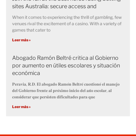
sites Australia: secure access and
When it comes to experiencing the thrill of gambling, few
venues rival the excitement of a casino. With a variety of
games that cater to
Leer más »
Abogado Ramón Beltré critica al Gobierno
por aumento en útiles escolares y situación
económica
𝐏𝐞𝐫𝐚𝐯𝐢𝐚, 𝐑.𝐃. 𝐄𝐥 𝐚𝐛𝐨𝐠𝐚𝐝𝐨 𝐑𝐚𝐦𝐨́𝐧 𝐁𝐞𝐥𝐭𝐫𝐞́ 𝐜𝐮𝐞𝐬𝐭𝐢𝐨𝐧𝐨́ 𝐞𝐥 𝐦𝐚𝐧𝐞𝐣𝐨
𝐝𝐞𝐥 𝐆𝐨𝐛𝐢𝐞𝐫𝐧𝐨 𝐟𝐫𝐞𝐧𝐭𝐞 𝐚𝐥 𝐩𝐫𝐨́𝐱𝐢𝐦𝐨 𝐢𝐧𝐢𝐜𝐢𝐨 𝐝𝐞𝐥 𝐚𝐧̃𝐨 𝐞𝐬𝐜𝐨𝐥𝐚𝐫, 𝐚𝐥
𝐜𝐨𝐧𝐬𝐢𝐝𝐞𝐫𝐚𝐫 𝐪𝐮𝐞 𝐩𝐞𝐫𝐬𝐢𝐬𝐭𝐞𝐧 𝐝𝐢𝐟𝐢𝐜𝐮𝐥𝐭𝐚𝐝𝐞𝐬 𝐩𝐚𝐫𝐚 𝐪𝐮𝐞
Leer más »