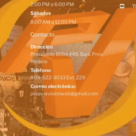
2:00 PM a 6:00 PM
Y
Sábados
8:00 AM a 12:00 PM
Contacto
Dirección
Presidente Billini #49, Baní, Prov.
Peravia
Teléfono
809-522-3033 Ext. 229
Correo electrónico:
peraviavisionweb@gmail.com