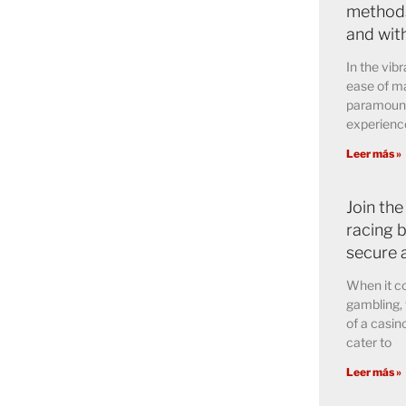
methods
and wit
In the vibr
ease of ma
paramount 
experience
Leer más »
Join the
racing b
secure 
When it co
gambling, 
of a casin
cater to
Leer más »