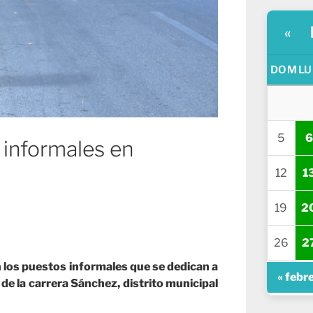
«
DOM
LU
5
6
s informales en
12
1
19
2
26
2
n los puestos informales que se dedican a
« febr
 de la carrera Sánchez, distrito municipal