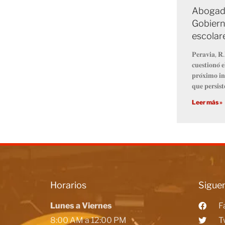
Abogado
Gobiern
escolar
𝐏𝐞𝐫𝐚𝐯𝐢𝐚, 𝐑.
𝐜𝐮𝐞𝐬𝐭𝐢𝐨𝐧𝐨́ 
𝐩𝐫𝐨́𝐱𝐢𝐦𝐨 𝐢𝐧
𝐪𝐮𝐞 𝐩𝐞𝐫𝐬𝐢𝐬𝐭
Leer más »
Horarios
Siguen
Lunes a Viernes
F
8:00 AM a 12:00 PM
T