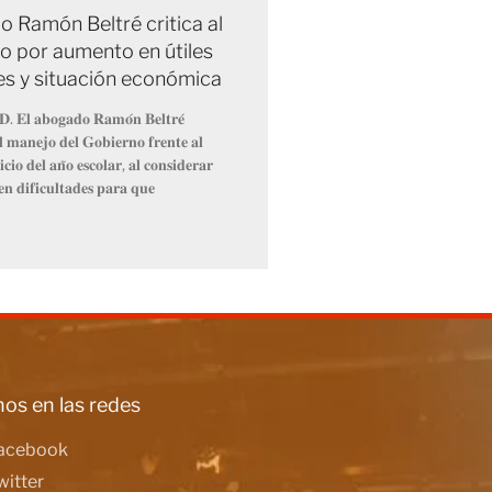
 Ramón Beltré critica al
o por aumento en útiles
es y situación económica
𝐃. 𝐄𝐥 𝐚𝐛𝐨𝐠𝐚𝐝𝐨 𝐑𝐚𝐦𝐨́𝐧 𝐁𝐞𝐥𝐭𝐫𝐞́
𝐞𝐥 𝐦𝐚𝐧𝐞𝐣𝐨 𝐝𝐞𝐥 𝐆𝐨𝐛𝐢𝐞𝐫𝐧𝐨 𝐟𝐫𝐞𝐧𝐭𝐞 𝐚𝐥
𝐜𝐢𝐨 𝐝𝐞𝐥 𝐚𝐧̃𝐨 𝐞𝐬𝐜𝐨𝐥𝐚𝐫, 𝐚𝐥 𝐜𝐨𝐧𝐬𝐢𝐝𝐞𝐫𝐚𝐫
𝐞𝐧 𝐝𝐢𝐟𝐢𝐜𝐮𝐥𝐭𝐚𝐝𝐞𝐬 𝐩𝐚𝐫𝐚 𝐪𝐮𝐞
os en las redes
acebook
witter