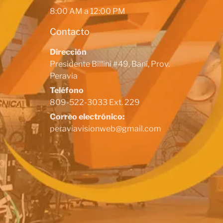
8:00 AM a 12:00 PM
Contacto
Dirección
Presidente Billini #49, Baní, Prov.
Peravia
Teléfono
809-522-3033 Ext. 229
Correo electrónico:
peraviavisionweb@gmail.com