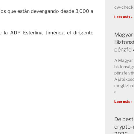
cw-check 
ados que están devengando desde 3,000 a
Leer más »
 la ADP Esterlíng Jiménez, el dirigente
Magyar 
Biztons
pénzfel
A Magyar 
biztonságo
pénzfelvét
A játékos
megbízhat
a
Leer más »
De best
crypto-u