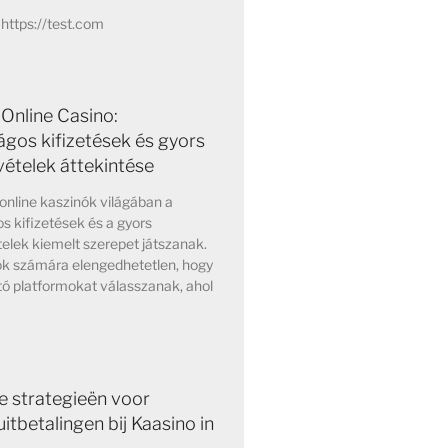
https://test.com
Online Casino:
ágos kifizetések és gyors
vételek áttekintése
online kaszinók világában a
s kifizetések és a gyors
elek kiemelt szerepet játszanak.
ok számára elengedhetetlen, hogy
ó platformokat válasszanak, ahol
e strategieën voor
itbetalingen bij Kaasino in