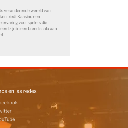
eds veranderende wereld van
kken biedt Kaasino een
e ervaring voor spelers die
eerd zijn in een breed scala aan
et
os en las redes
acebook
witter
ouTube