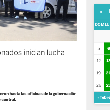
«
DOM
LU
5
6
nados inician lucha
12
1
19
2
26
2
ieron hasta las oficinas de la gobernación
« febr
 central.