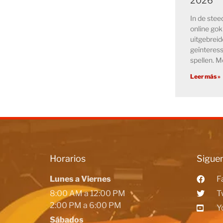
2026
In de ste
online go
uitgebreid
geïnteress
spellen. M
Leer más »
Horarios
Siguen
Lunes a Viernes
F
8:00 AM a 12:00 PM
T
2:00 PM a 6:00 PM
Y
Sábados