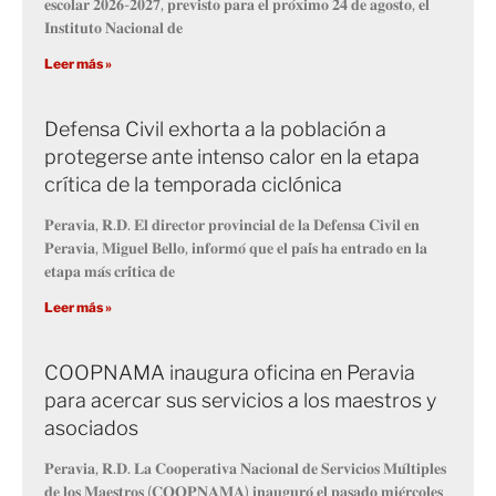
𝐞𝐬𝐜𝐨𝐥𝐚𝐫 𝟐𝟎𝟐𝟔-𝟐𝟎𝟐𝟕, 𝐩𝐫𝐞𝐯𝐢𝐬𝐭𝐨 𝐩𝐚𝐫𝐚 𝐞𝐥 𝐩𝐫𝐨́𝐱𝐢𝐦𝐨 𝟐𝟒 𝐝𝐞 𝐚𝐠𝐨𝐬𝐭𝐨, 𝐞𝐥
𝐈𝐧𝐬𝐭𝐢𝐭𝐮𝐭𝐨 𝐍𝐚𝐜𝐢𝐨𝐧𝐚𝐥 𝐝𝐞
Leer más »
Defensa Civil exhorta a la población a
protegerse ante intenso calor en la etapa
crítica de la temporada ciclónica
𝐏𝐞𝐫𝐚𝐯𝐢𝐚, 𝐑.𝐃. 𝐄𝐥 𝐝𝐢𝐫𝐞𝐜𝐭𝐨𝐫 𝐩𝐫𝐨𝐯𝐢𝐧𝐜𝐢𝐚𝐥 𝐝𝐞 𝐥𝐚 𝐃𝐞𝐟𝐞𝐧𝐬𝐚 𝐂𝐢𝐯𝐢𝐥 𝐞𝐧
𝐏𝐞𝐫𝐚𝐯𝐢𝐚, 𝐌𝐢𝐠𝐮𝐞𝐥 𝐁𝐞𝐥𝐥𝐨, 𝐢𝐧𝐟𝐨𝐫𝐦𝐨́ 𝐪𝐮𝐞 𝐞𝐥 𝐩𝐚𝐢́𝐬 𝐡𝐚 𝐞𝐧𝐭𝐫𝐚𝐝𝐨 𝐞𝐧 𝐥𝐚
𝐞𝐭𝐚𝐩𝐚 𝐦𝐚́𝐬 𝐜𝐫𝐢́𝐭𝐢𝐜𝐚 𝐝𝐞
Leer más »
COOPNAMA inaugura oficina en Peravia
para acercar sus servicios a los maestros y
asociados
𝐏𝐞𝐫𝐚𝐯𝐢𝐚, 𝐑.𝐃. 𝐋𝐚 𝐂𝐨𝐨𝐩𝐞𝐫𝐚𝐭𝐢𝐯𝐚 𝐍𝐚𝐜𝐢𝐨𝐧𝐚𝐥 𝐝𝐞 𝐒𝐞𝐫𝐯𝐢𝐜𝐢𝐨𝐬 𝐌𝐮́𝐥𝐭𝐢𝐩𝐥𝐞𝐬
𝐝𝐞 𝐥𝐨𝐬 𝐌𝐚𝐞𝐬𝐭𝐫𝐨𝐬 (𝐂𝐎𝐎𝐏𝐍𝐀𝐌𝐀) 𝐢𝐧𝐚𝐮𝐠𝐮𝐫𝐨́ 𝐞𝐥 𝐩𝐚𝐬𝐚𝐝𝐨 𝐦𝐢𝐞́𝐫𝐜𝐨𝐥𝐞𝐬