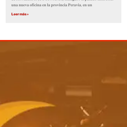
𝐮𝐧𝐚 𝐧𝐮𝐞𝐯𝐚 𝐨𝐟𝐢𝐜𝐢𝐧𝐚 𝐞𝐧 𝐥𝐚 𝐩𝐫𝐨𝐯𝐢𝐧𝐜𝐢𝐚 𝐏𝐞𝐫𝐚𝐯𝐢𝐚, 𝐞𝐧 𝐮𝐧
Leer más »