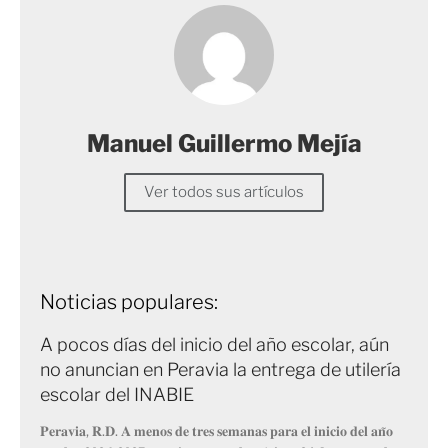
Manuel Guillermo Mejía
Ver todos sus artículos
Noticias populares:
A pocos días del inicio del año escolar, aún
no anuncian en Peravia la entrega de utilería
escolar del INABIE
𝐏𝐞𝐫𝐚𝐯𝐢𝐚, 𝐑.𝐃. 𝐀 𝐦𝐞𝐧𝐨𝐬 𝐝𝐞 𝐭𝐫𝐞𝐬 𝐬𝐞𝐦𝐚𝐧𝐚𝐬 𝐩𝐚𝐫𝐚 𝐞𝐥 𝐢𝐧𝐢𝐜𝐢𝐨 𝐝𝐞𝐥 𝐚𝐧̃𝐨