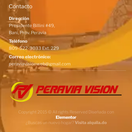
Contacto
Dirección
Presidente Billini #49,
Baní, Prov. Peravia
Teléfono
809-522-3033 Ext. 229
Correo electrónico:
peraviavisionweb@gmail.com
Copyright 2015 © All rights Reserved Diseñada con
Elementor
¿Buscas un nuevo hogar?
Visita alquila.do