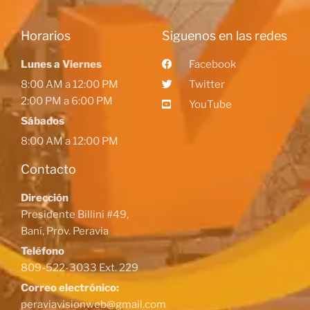
Horarios
Siguenos en las redes
Lunes a Viernes
Facebook
8:00 AM a 12:00 PM
Twitter
2:00 PM a 6:00 PM
YouTube
Sábados
8:00 AM a 12:00 PM
Contacto
Dirección
Presidente Billini #49,
Baní, Prov. Peravia
Teléfono
809-522-3033 Ext. 229
Correo electrónico:
peraviavisionweb@gmail.com