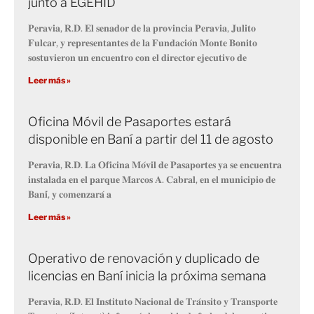
junto a EGEHID
𝐏𝐞𝐫𝐚𝐯𝐢𝐚, 𝐑.𝐃. 𝐄𝐥 𝐬𝐞𝐧𝐚𝐝𝐨𝐫 𝐝𝐞 𝐥𝐚 𝐩𝐫𝐨𝐯𝐢𝐧𝐜𝐢𝐚 𝐏𝐞𝐫𝐚𝐯𝐢𝐚, 𝐉𝐮𝐥𝐢𝐭𝐨
𝐅𝐮𝐥𝐜𝐚𝐫, 𝐲 𝐫𝐞𝐩𝐫𝐞𝐬𝐞𝐧𝐭𝐚𝐧𝐭𝐞𝐬 𝐝𝐞 𝐥𝐚 𝐅𝐮𝐧𝐝𝐚𝐜𝐢𝐨́𝐧 𝐌𝐨𝐧𝐭𝐞 𝐁𝐨𝐧𝐢𝐭𝐨
𝐬𝐨𝐬𝐭𝐮𝐯𝐢𝐞𝐫𝐨𝐧 𝐮𝐧 𝐞𝐧𝐜𝐮𝐞𝐧𝐭𝐫𝐨 𝐜𝐨𝐧 𝐞𝐥 𝐝𝐢𝐫𝐞𝐜𝐭𝐨𝐫 𝐞𝐣𝐞𝐜𝐮𝐭𝐢𝐯𝐨 𝐝𝐞
Leer más »
Oficina Móvil de Pasaportes estará
disponible en Baní a partir del 11 de agosto
𝐏𝐞𝐫𝐚𝐯𝐢𝐚, 𝐑.𝐃. 𝐋𝐚 𝐎𝐟𝐢𝐜𝐢𝐧𝐚 𝐌𝐨́𝐯𝐢𝐥 𝐝𝐞 𝐏𝐚𝐬𝐚𝐩𝐨𝐫𝐭𝐞𝐬 𝐲𝐚 𝐬𝐞 𝐞𝐧𝐜𝐮𝐞𝐧𝐭𝐫𝐚
𝐢𝐧𝐬𝐭𝐚𝐥𝐚𝐝𝐚 𝐞𝐧 𝐞𝐥 𝐩𝐚𝐫𝐪𝐮𝐞 𝐌𝐚𝐫𝐜𝐨𝐬 𝐀. 𝐂𝐚𝐛𝐫𝐚𝐥, 𝐞𝐧 𝐞𝐥 𝐦𝐮𝐧𝐢𝐜𝐢𝐩𝐢𝐨 𝐝𝐞
𝐁𝐚𝐧𝐢́, 𝐲 𝐜𝐨𝐦𝐞𝐧𝐳𝐚𝐫𝐚́ 𝐚
Leer más »
Operativo de renovación y duplicado de
licencias en Baní inicia la próxima semana
𝐏𝐞𝐫𝐚𝐯𝐢𝐚, 𝐑.𝐃. 𝐄𝐥 𝐈𝐧𝐬𝐭𝐢𝐭𝐮𝐭𝐨 𝐍𝐚𝐜𝐢𝐨𝐧𝐚𝐥 𝐝𝐞 𝐓𝐫𝐚́𝐧𝐬𝐢𝐭𝐨 𝐲 𝐓𝐫𝐚𝐧𝐬𝐩𝐨𝐫𝐭𝐞