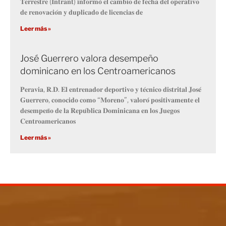
𝐓𝐞𝐫𝐫𝐞𝐬𝐭𝐫𝐞 (𝐈𝐧𝐭𝐫𝐚𝐧𝐭) 𝐢𝐧𝐟𝐨𝐫𝐦𝐨́ 𝐞𝐥 𝐜𝐚𝐦𝐛𝐢𝐨 𝐝𝐞 𝐟𝐞𝐜𝐡𝐚 𝐝𝐞𝐥 𝐨𝐩𝐞𝐫𝐚𝐭𝐢𝐯𝐨
𝐝𝐞 𝐫𝐞𝐧𝐨𝐯𝐚𝐜𝐢𝐨́𝐧 𝐲 𝐝𝐮𝐩𝐥𝐢𝐜𝐚𝐝𝐨 𝐝𝐞 𝐥𝐢𝐜𝐞𝐧𝐜𝐢𝐚𝐬 𝐝𝐞
Leer más »
José Guerrero valora desempeño
dominicano en los Centroamericanos
𝐏𝐞𝐫𝐚𝐯𝐢𝐚, 𝐑.𝐃. 𝐄𝐥 𝐞𝐧𝐭𝐫𝐞𝐧𝐚𝐝𝐨𝐫 𝐝𝐞𝐩𝐨𝐫𝐭𝐢𝐯𝐨 𝐲 𝐭𝐞́𝐜𝐧𝐢𝐜𝐨 𝐝𝐢𝐬𝐭𝐫𝐢𝐭𝐚𝐥 𝐉𝐨𝐬𝐞́
𝐆𝐮𝐞𝐫𝐫𝐞𝐫𝐨, 𝐜𝐨𝐧𝐨𝐜𝐢𝐝𝐨 𝐜𝐨𝐦𝐨 “𝐌𝐨𝐫𝐞𝐧𝐨”, 𝐯𝐚𝐥𝐨𝐫𝐨́ 𝐩𝐨𝐬𝐢𝐭𝐢𝐯𝐚𝐦𝐞𝐧𝐭𝐞 𝐞𝐥
𝐝𝐞𝐬𝐞𝐦𝐩𝐞𝐧̃𝐨 𝐝𝐞 𝐥𝐚 𝐑𝐞𝐩𝐮́𝐛𝐥𝐢𝐜𝐚 𝐃𝐨𝐦𝐢𝐧𝐢𝐜𝐚𝐧𝐚 𝐞𝐧 𝐥𝐨𝐬 𝐉𝐮𝐞𝐠𝐨𝐬
𝐂𝐞𝐧𝐭𝐫𝐨𝐚𝐦𝐞𝐫𝐢𝐜𝐚𝐧𝐨𝐬
Leer más »