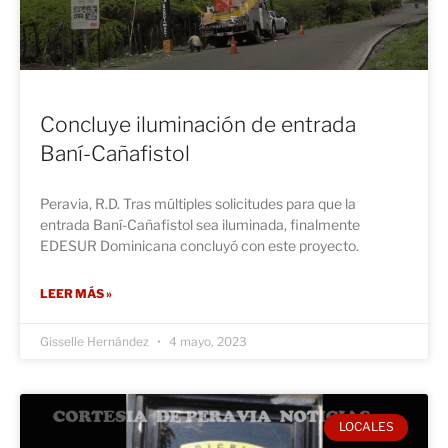
Concluye iluminación de entrada
Baní-Cañafistol
Peravia, R.D. Tras múltiples solicitudes para que la
entrada Baní-Cañafistol sea iluminada, finalmente
EDESUR Dominicana concluyó con este proyecto.
LEER MÁS »
Gisselle Hernández
4 mayo, 2023
LOCALES