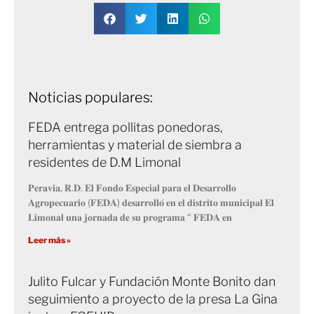
Noticias populares:
FEDA entrega pollitas ponedoras,
herramientas y material de siembra a
residentes de D.M Limonal
𝐏𝐞𝐫𝐚𝐯𝐢𝐚, 𝐑.𝐃. 𝐄𝐥 𝐅𝐨𝐧𝐝𝐨 𝐄𝐬𝐩𝐞𝐜𝐢𝐚𝐥 𝐩𝐚𝐫𝐚 𝐞𝐥 𝐃𝐞𝐬𝐚𝐫𝐫𝐨𝐥𝐥𝐨
𝐀𝐠𝐫𝐨𝐩𝐞𝐜𝐮𝐚𝐫𝐢𝐨 (𝐅𝐄𝐃𝐀) 𝐝𝐞𝐬𝐚𝐫𝐫𝐨𝐥𝐥𝐨́ 𝐞𝐧 𝐞𝐥 𝐝𝐢𝐬𝐭𝐫𝐢𝐭𝐨 𝐦𝐮𝐧𝐢𝐜𝐢𝐩𝐚𝐥 𝐄𝐥
𝐋𝐢𝐦𝐨𝐧𝐚𝐥 𝐮𝐧𝐚 𝐣𝐨𝐫𝐧𝐚𝐝𝐚 𝐝𝐞 𝐬𝐮 𝐩𝐫𝐨𝐠𝐫𝐚𝐦𝐚 “ 𝐅𝐄𝐃𝐀 𝐞𝐧
Leer más »
Julito Fulcar y Fundación Monte Bonito dan
seguimiento a proyecto de la presa La Gina