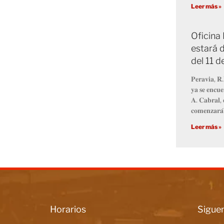
Leer más »
Oficina
estará d
del 11 
𝐏𝐞𝐫𝐚𝐯𝐢𝐚, 𝐑.
𝐲𝐚 𝐬𝐞 𝐞𝐧𝐜𝐮𝐞
𝐀. 𝐂𝐚𝐛𝐫𝐚𝐥, 
𝐜𝐨𝐦𝐞𝐧𝐳𝐚𝐫𝐚́
Leer más »
Horarios
Siguen