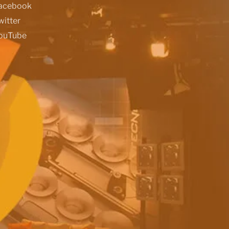
acebook
witter
ouTube