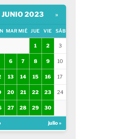
JUNIO 2023
»
N
MAR
MIÉ
JUE
VIE
SÁB
1
2
3
6
7
8
9
10
2
13
14
15
16
17
9
20
21
22
23
24
6
27
28
29
30
o
julio »