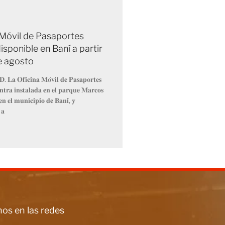
 Móvil de Pasaportes
isponible en Baní a partir
de agosto
𝐃. 𝐋𝐚 𝐎𝐟𝐢𝐜𝐢𝐧𝐚 𝐌𝐨́𝐯𝐢𝐥 𝐝𝐞 𝐏𝐚𝐬𝐚𝐩𝐨𝐫𝐭𝐞𝐬
𝐧𝐭𝐫𝐚 𝐢𝐧𝐬𝐭𝐚𝐥𝐚𝐝𝐚 𝐞𝐧 𝐞𝐥 𝐩𝐚𝐫𝐪𝐮𝐞 𝐌𝐚𝐫𝐜𝐨𝐬
𝐧 𝐞𝐥 𝐦𝐮𝐧𝐢𝐜𝐢𝐩𝐢𝐨 𝐝𝐞 𝐁𝐚𝐧𝐢́, 𝐲
 𝐚
os en las redes