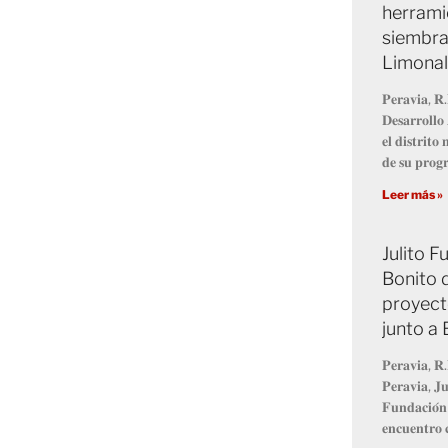
herrami
siembra
Limonal
𝐏𝐞𝐫𝐚𝐯𝐢𝐚, 𝐑.
𝐃𝐞𝐬𝐚𝐫𝐫𝐨𝐥𝐥
𝐞𝐥 𝐝𝐢𝐬𝐭𝐫𝐢𝐭
𝐝𝐞 𝐬𝐮 𝐩𝐫𝐨
Leer más »
Julito 
Bonito 
proyect
junto a
𝐏𝐞𝐫𝐚𝐯𝐢𝐚, 𝐑.
𝐏𝐞𝐫𝐚𝐯𝐢𝐚, 𝐉𝐮
𝐅𝐮𝐧𝐝𝐚𝐜𝐢𝐨́𝐧
𝐞𝐧𝐜𝐮𝐞𝐧𝐭𝐫𝐨 𝐜