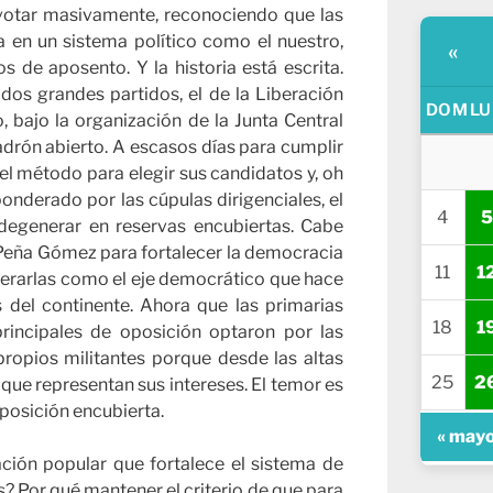
 votar masivamente, reconociendo que las
a en un sistema político como el nuestro,
«
s de aposento. Y la historia está escrita.
 dos grandes partidos, el de la Liberación
DOM
LU
 bajo la organización de la Junta Central
padrón abierto. A escasos días para cumplir
el método para elegir sus candidatos y, oh
onderado por las cúpulas dirigenciales, el
4
5
degenerar en reservas encubiertas. Cabe
 Peña Gómez para fortalecer la democracia
11
1
iderarlas como el eje democrático que hace
s del continente. Ahora que las primarias
18
1
principales de oposición optaron por las
propios militantes porque desde las altas
25
2
 que representan sus intereses. El temor es
mposición encubierta.
« may
ión popular que fortalece el sistema de
es? Por qué mantener el criterio de que para