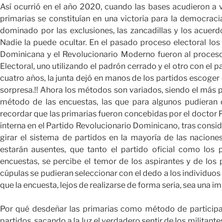
Así ocurrió en el año 2020, cuando las bases acudieron a
primarias se constituían en una victoria para la democraci
dominado por las exclusiones, las zancadillas y los acuerdo
Nadie la puede ocultar. En el pasado proceso electoral los
Dominicana y el Revolucionario Moderno fueron al proceso,
Electoral, uno utilizando el padrón cerrado y el otro con el 
cuatro años, la junta dejó en manos de los partidos escoger 
sorpresa.!! Ahora los métodos son variados, siendo el más p
método de las encuestas, las que para algunos pudieran 
recordar que las primarias fueron concebidas por el doctor
interna en el Partido Revolucionario Dominicano, tras cons
girar el sistema de partidos en la mayoría de las nacione
estarán ausentes, que tanto el partido oficial como los 
encuestas, se percibe el temor de los aspirantes y de los 
cúpulas se pudieran seleccionar con el dedo a los individuos
que la encuesta, lejos de realizarse de forma seria, sea una i
Por qué desdeñar las primarias como método de participac
partidos, sacando a la luz el verdadero sentir de los militant