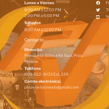
Lunes a Viernes
F
8:00 AM a 12:00 PM
T
2:00 PM a 6:00 PM
Y
Sábados
8:00 AM a 12:00 PM
Contacto
Dirección
Presidente Billini #49, Baní, Prov.
Peravia
Teléfono
809-522-3033 Ext. 229
Correo electrónico:
peraviavisionweb@gmail.com