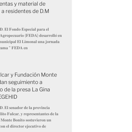
entas y material de
 a residentes de D.M
𝐃. 𝐄𝐥 𝐅𝐨𝐧𝐝𝐨 𝐄𝐬𝐩𝐞𝐜𝐢𝐚𝐥 𝐩𝐚𝐫𝐚 𝐞𝐥
 𝐀𝐠𝐫𝐨𝐩𝐞𝐜𝐮𝐚𝐫𝐢𝐨 (𝐅𝐄𝐃𝐀) 𝐝𝐞𝐬𝐚𝐫𝐫𝐨𝐥𝐥𝐨́ 𝐞𝐧
 𝐦𝐮𝐧𝐢𝐜𝐢𝐩𝐚𝐥 𝐄𝐥 𝐋𝐢𝐦𝐨𝐧𝐚𝐥 𝐮𝐧𝐚 𝐣𝐨𝐫𝐧𝐚𝐝𝐚
𝐫𝐚𝐦𝐚 “ 𝐅𝐄𝐃𝐀 𝐞𝐧
Fulcar y Fundación Monte
dan seguimiento a
o de la presa La Gina
 EGEHID
𝐃. 𝐄𝐥 𝐬𝐞𝐧𝐚𝐝𝐨𝐫 𝐝𝐞 𝐥𝐚 𝐩𝐫𝐨𝐯𝐢𝐧𝐜𝐢𝐚
𝐢𝐭𝐨 𝐅𝐮𝐥𝐜𝐚𝐫, 𝐲 𝐫𝐞𝐩𝐫𝐞𝐬𝐞𝐧𝐭𝐚𝐧𝐭𝐞𝐬 𝐝𝐞 𝐥𝐚
 𝐌𝐨𝐧𝐭𝐞 𝐁𝐨𝐧𝐢𝐭𝐨 𝐬𝐨𝐬𝐭𝐮𝐯𝐢𝐞𝐫𝐨𝐧 𝐮𝐧
𝐨𝐧 𝐞𝐥 𝐝𝐢𝐫𝐞𝐜𝐭𝐨𝐫 𝐞𝐣𝐞𝐜𝐮𝐭𝐢𝐯𝐨 𝐝𝐞