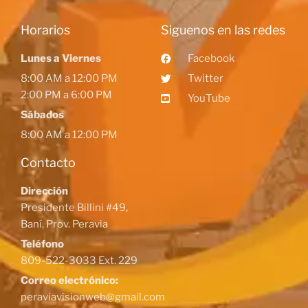
Horarios
Siguenos en las redes
Lunes a Viernes
Facebook
8:00 AM a 12:00 PM
Twitter
2:00 PM a 6:00 PM
YouTube
Sábados
8:00 AM a 12:00 PM
Contacto
Dirección
Presidente Billini #49,
Baní, Prov. Peravia
Teléfono
809-522-3033 Ext. 229
Correo electrónico:
peraviavisionweb@gmail.com