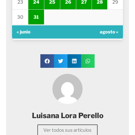
23
24
25
26
27
28
29
30
31
« junio
agosto »
Luisana Lora Perello
Ver todos sus artículos