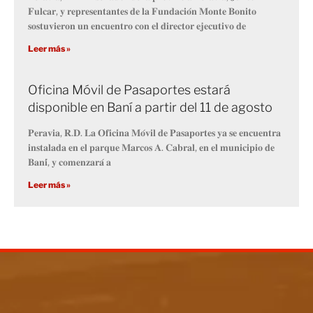
𝐅𝐮𝐥𝐜𝐚𝐫, 𝐲 𝐫𝐞𝐩𝐫𝐞𝐬𝐞𝐧𝐭𝐚𝐧𝐭𝐞𝐬 𝐝𝐞 𝐥𝐚 𝐅𝐮𝐧𝐝𝐚𝐜𝐢𝐨́𝐧 𝐌𝐨𝐧𝐭𝐞 𝐁𝐨𝐧𝐢𝐭𝐨
𝐬𝐨𝐬𝐭𝐮𝐯𝐢𝐞𝐫𝐨𝐧 𝐮𝐧 𝐞𝐧𝐜𝐮𝐞𝐧𝐭𝐫𝐨 𝐜𝐨𝐧 𝐞𝐥 𝐝𝐢𝐫𝐞𝐜𝐭𝐨𝐫 𝐞𝐣𝐞𝐜𝐮𝐭𝐢𝐯𝐨 𝐝𝐞
Leer más »
Oficina Móvil de Pasaportes estará
disponible en Baní a partir del 11 de agosto
𝐏𝐞𝐫𝐚𝐯𝐢𝐚, 𝐑.𝐃. 𝐋𝐚 𝐎𝐟𝐢𝐜𝐢𝐧𝐚 𝐌𝐨́𝐯𝐢𝐥 𝐝𝐞 𝐏𝐚𝐬𝐚𝐩𝐨𝐫𝐭𝐞𝐬 𝐲𝐚 𝐬𝐞 𝐞𝐧𝐜𝐮𝐞𝐧𝐭𝐫𝐚
𝐢𝐧𝐬𝐭𝐚𝐥𝐚𝐝𝐚 𝐞𝐧 𝐞𝐥 𝐩𝐚𝐫𝐪𝐮𝐞 𝐌𝐚𝐫𝐜𝐨𝐬 𝐀. 𝐂𝐚𝐛𝐫𝐚𝐥, 𝐞𝐧 𝐞𝐥 𝐦𝐮𝐧𝐢𝐜𝐢𝐩𝐢𝐨 𝐝𝐞
𝐁𝐚𝐧𝐢́, 𝐲 𝐜𝐨𝐦𝐞𝐧𝐳𝐚𝐫𝐚́ 𝐚
Leer más »