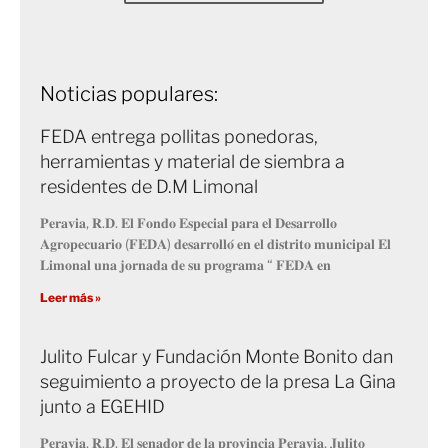
Noticias populares:
FEDA entrega pollitas ponedoras,
herramientas y material de siembra a
residentes de D.M Limonal
𝐏𝐞𝐫𝐚𝐯𝐢𝐚, 𝐑.𝐃. 𝐄𝐥 𝐅𝐨𝐧𝐝𝐨 𝐄𝐬𝐩𝐞𝐜𝐢𝐚𝐥 𝐩𝐚𝐫𝐚 𝐞𝐥 𝐃𝐞𝐬𝐚𝐫𝐫𝐨𝐥𝐥𝐨
𝐀𝐠𝐫𝐨𝐩𝐞𝐜𝐮𝐚𝐫𝐢𝐨 (𝐅𝐄𝐃𝐀) 𝐝𝐞𝐬𝐚𝐫𝐫𝐨𝐥𝐥𝐨́ 𝐞𝐧 𝐞𝐥 𝐝𝐢𝐬𝐭𝐫𝐢𝐭𝐨 𝐦𝐮𝐧𝐢𝐜𝐢𝐩𝐚𝐥 𝐄𝐥
𝐋𝐢𝐦𝐨𝐧𝐚𝐥 𝐮𝐧𝐚 𝐣𝐨𝐫𝐧𝐚𝐝𝐚 𝐝𝐞 𝐬𝐮 𝐩𝐫𝐨𝐠𝐫𝐚𝐦𝐚 “ 𝐅𝐄𝐃𝐀 𝐞𝐧
Leer más »
Julito Fulcar y Fundación Monte Bonito dan
seguimiento a proyecto de la presa La Gina
junto a EGEHID
𝐏𝐞𝐫𝐚𝐯𝐢𝐚, 𝐑.𝐃. 𝐄𝐥 𝐬𝐞𝐧𝐚𝐝𝐨𝐫 𝐝𝐞 𝐥𝐚 𝐩𝐫𝐨𝐯𝐢𝐧𝐜𝐢𝐚 𝐏𝐞𝐫𝐚𝐯𝐢𝐚, 𝐉𝐮𝐥𝐢𝐭𝐨