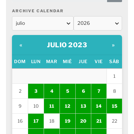
ARCHIVE CALENDAR
JULIO 2023
«
»
DOM
LUN
MAR
MIÉ
JUE
VIE
SÁB
1
2
3
4
5
6
7
8
9
10
11
12
13
14
15
16
17
18
19
20
21
22