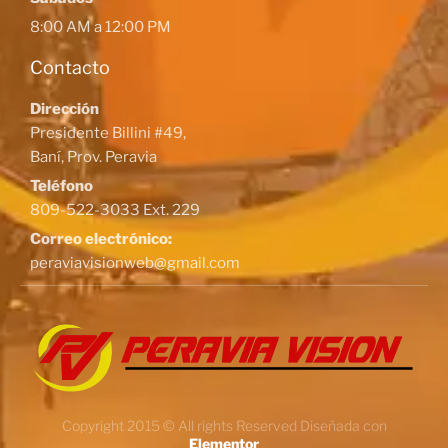
8:00 AM a 12:00 PM
Contacto
Dirección
Presidente Billini #49,
Baní, Prov. Peravia
Teléfono
809-522-3033 Ext. 229
Correo electrónico:
peraviavisionweb@gmail.com
Copyright 2015 © All rights Reserved Diseñada con
Elementor