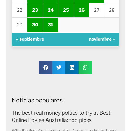
22
23
24
25
26
27
28
29
30
31
« septiembre
noviembre »
Noticias populares:
The best real money pokies to try at Best
Online Pokies Australia: top picks
With the rise of online gambling, Australian players have