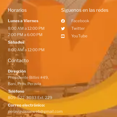
Horarios
Siguenos en las redes
Lunes a Viernes
Facebook
8:00 AM a 12:00 PM
Twitter
2:00 PM a 6:00 PM
YouTube
Sábados
8:00 AM a 12:00 PM
Contacto
Dirección
Presidente Billini #49,
Baní, Prov. Peravia
Teléfono
809-522-3033 Ext. 229
Correo electrónico:
peraviavisionweb@gmail.com