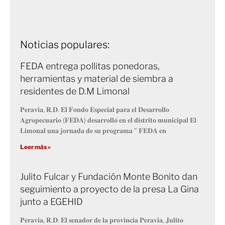
Noticias populares:
FEDA entrega pollitas ponedoras,
herramientas y material de siembra a
residentes de D.M Limonal
𝐏𝐞𝐫𝐚𝐯𝐢𝐚, 𝐑.𝐃. 𝐄𝐥 𝐅𝐨𝐧𝐝𝐨 𝐄𝐬𝐩𝐞𝐜𝐢𝐚𝐥 𝐩𝐚𝐫𝐚 𝐞𝐥 𝐃𝐞𝐬𝐚𝐫𝐫𝐨𝐥𝐥𝐨
𝐀𝐠𝐫𝐨𝐩𝐞𝐜𝐮𝐚𝐫𝐢𝐨 (𝐅𝐄𝐃𝐀) 𝐝𝐞𝐬𝐚𝐫𝐫𝐨𝐥𝐥𝐨́ 𝐞𝐧 𝐞𝐥 𝐝𝐢𝐬𝐭𝐫𝐢𝐭𝐨 𝐦𝐮𝐧𝐢𝐜𝐢𝐩𝐚𝐥 𝐄𝐥
𝐋𝐢𝐦𝐨𝐧𝐚𝐥 𝐮𝐧𝐚 𝐣𝐨𝐫𝐧𝐚𝐝𝐚 𝐝𝐞 𝐬𝐮 𝐩𝐫𝐨𝐠𝐫𝐚𝐦𝐚 “ 𝐅𝐄𝐃𝐀 𝐞𝐧
Leer más »
Julito Fulcar y Fundación Monte Bonito dan
seguimiento a proyecto de la presa La Gina
junto a EGEHID
𝐏𝐞𝐫𝐚𝐯𝐢𝐚, 𝐑.𝐃. 𝐄𝐥 𝐬𝐞𝐧𝐚𝐝𝐨𝐫 𝐝𝐞 𝐥𝐚 𝐩𝐫𝐨𝐯𝐢𝐧𝐜𝐢𝐚 𝐏𝐞𝐫𝐚𝐯𝐢𝐚, 𝐉𝐮𝐥𝐢𝐭𝐨