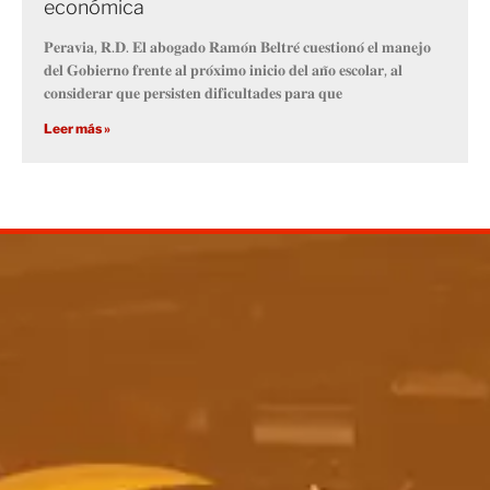
económica
𝐏𝐞𝐫𝐚𝐯𝐢𝐚, 𝐑.𝐃. 𝐄𝐥 𝐚𝐛𝐨𝐠𝐚𝐝𝐨 𝐑𝐚𝐦𝐨́𝐧 𝐁𝐞𝐥𝐭𝐫𝐞́ 𝐜𝐮𝐞𝐬𝐭𝐢𝐨𝐧𝐨́ 𝐞𝐥 𝐦𝐚𝐧𝐞𝐣𝐨
𝐝𝐞𝐥 𝐆𝐨𝐛𝐢𝐞𝐫𝐧𝐨 𝐟𝐫𝐞𝐧𝐭𝐞 𝐚𝐥 𝐩𝐫𝐨́𝐱𝐢𝐦𝐨 𝐢𝐧𝐢𝐜𝐢𝐨 𝐝𝐞𝐥 𝐚𝐧̃𝐨 𝐞𝐬𝐜𝐨𝐥𝐚𝐫, 𝐚𝐥
𝐜𝐨𝐧𝐬𝐢𝐝𝐞𝐫𝐚𝐫 𝐪𝐮𝐞 𝐩𝐞𝐫𝐬𝐢𝐬𝐭𝐞𝐧 𝐝𝐢𝐟𝐢𝐜𝐮𝐥𝐭𝐚𝐝𝐞𝐬 𝐩𝐚𝐫𝐚 𝐪𝐮𝐞
Leer más »