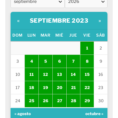
SEPTIEMBRE 2023
«
»
DOM
LUN
MAR
MIÉ
JUE
VIE
SÁB
1
2
3
4
5
6
7
8
9
10
11
12
13
14
15
16
17
18
19
20
21
22
23
24
25
26
27
28
29
30
« agosto
octubre »