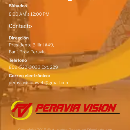
Sábados
8:00 AM a 12:00 PM
Contacto
Dirección
Presidente Billini #49,
Baní, Prov. Peravia
Teléfono
809-522-3033 Ext. 229
Correo electrónico:
peraviavisionweb@gmail.com
Copyright 2015 © All rights Reserved Diseñada con