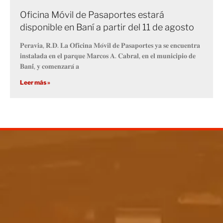
Oficina Móvil de Pasaportes estará
disponible en Baní a partir del 11 de agosto
𝐏𝐞𝐫𝐚𝐯𝐢𝐚, 𝐑.𝐃. 𝐋𝐚 𝐎𝐟𝐢𝐜𝐢𝐧𝐚 𝐌𝐨́𝐯𝐢𝐥 𝐝𝐞 𝐏𝐚𝐬𝐚𝐩𝐨𝐫𝐭𝐞𝐬 𝐲𝐚 𝐬𝐞 𝐞𝐧𝐜𝐮𝐞𝐧𝐭𝐫𝐚
𝐢𝐧𝐬𝐭𝐚𝐥𝐚𝐝𝐚 𝐞𝐧 𝐞𝐥 𝐩𝐚𝐫𝐪𝐮𝐞 𝐌𝐚𝐫𝐜𝐨𝐬 𝐀. 𝐂𝐚𝐛𝐫𝐚𝐥, 𝐞𝐧 𝐞𝐥 𝐦𝐮𝐧𝐢𝐜𝐢𝐩𝐢𝐨 𝐝𝐞
𝐁𝐚𝐧𝐢́, 𝐲 𝐜𝐨𝐦𝐞𝐧𝐳𝐚𝐫𝐚́ 𝐚
Leer más »