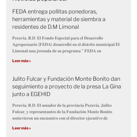
FEDA entrega pollitas ponedoras,
herramientas y material de siembra a
residentes de D.M Limonal
𝐏𝐞𝐫𝐚𝐯𝐢𝐚, 𝐑.𝐃. 𝐄𝐥 𝐅𝐨𝐧𝐝𝐨 𝐄𝐬𝐩𝐞𝐜𝐢𝐚𝐥 𝐩𝐚𝐫𝐚 𝐞𝐥 𝐃𝐞𝐬𝐚𝐫𝐫𝐨𝐥𝐥𝐨
𝐀𝐠𝐫𝐨𝐩𝐞𝐜𝐮𝐚𝐫𝐢𝐨 (𝐅𝐄𝐃𝐀) 𝐝𝐞𝐬𝐚𝐫𝐫𝐨𝐥𝐥𝐨́ 𝐞𝐧 𝐞𝐥 𝐝𝐢𝐬𝐭𝐫𝐢𝐭𝐨 𝐦𝐮𝐧𝐢𝐜𝐢𝐩𝐚𝐥 𝐄𝐥
𝐋𝐢𝐦𝐨𝐧𝐚𝐥 𝐮𝐧𝐚 𝐣𝐨𝐫𝐧𝐚𝐝𝐚 𝐝𝐞 𝐬𝐮 𝐩𝐫𝐨𝐠𝐫𝐚𝐦𝐚 “ 𝐅𝐄𝐃𝐀 𝐞𝐧
Leer más »
Julito Fulcar y Fundación Monte Bonito dan
seguimiento a proyecto de la presa La Gina
junto a EGEHID
𝐏𝐞𝐫𝐚𝐯𝐢𝐚, 𝐑.𝐃. 𝐄𝐥 𝐬𝐞𝐧𝐚𝐝𝐨𝐫 𝐝𝐞 𝐥𝐚 𝐩𝐫𝐨𝐯𝐢𝐧𝐜𝐢𝐚 𝐏𝐞𝐫𝐚𝐯𝐢𝐚, 𝐉𝐮𝐥𝐢𝐭𝐨
𝐅𝐮𝐥𝐜𝐚𝐫, 𝐲 𝐫𝐞𝐩𝐫𝐞𝐬𝐞𝐧𝐭𝐚𝐧𝐭𝐞𝐬 𝐝𝐞 𝐥𝐚 𝐅𝐮𝐧𝐝𝐚𝐜𝐢𝐨́𝐧 𝐌𝐨𝐧𝐭𝐞 𝐁𝐨𝐧𝐢𝐭𝐨
𝐬𝐨𝐬𝐭𝐮𝐯𝐢𝐞𝐫𝐨𝐧 𝐮𝐧 𝐞𝐧𝐜𝐮𝐞𝐧𝐭𝐫𝐨 𝐜𝐨𝐧 𝐞𝐥 𝐝𝐢𝐫𝐞𝐜𝐭𝐨𝐫 𝐞𝐣𝐞𝐜𝐮𝐭𝐢𝐯𝐨 𝐝𝐞
Leer más »