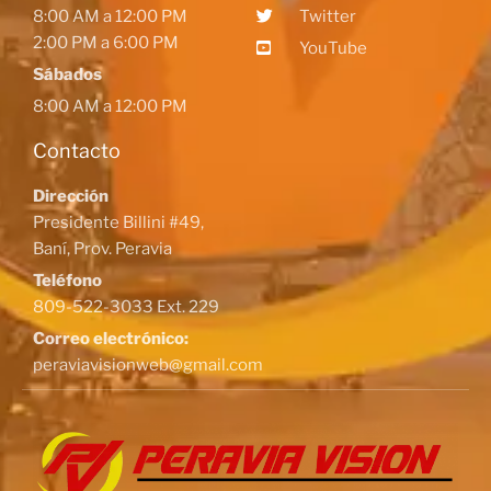
8:00 AM a 12:00 PM
Twitter
2:00 PM a 6:00 PM
YouTube
Sábados
8:00 AM a 12:00 PM
Contacto
Dirección
Presidente Billini #49,
Baní, Prov. Peravia
Teléfono
809-522-3033 Ext. 229
Correo electrónico:
peraviavisionweb@gmail.com