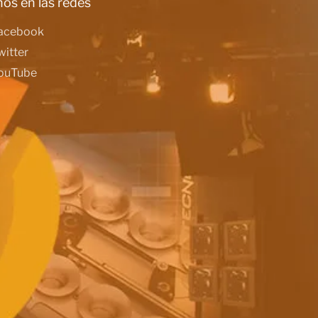
os en las redes
acebook
witter
ouTube