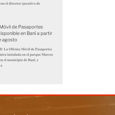
𝐨𝐧 𝐞𝐥 𝐝𝐢𝐫𝐞𝐜𝐭𝐨𝐫 𝐞𝐣𝐞𝐜𝐮𝐭𝐢𝐯𝐨 𝐝𝐞
 Móvil de Pasaportes
isponible en Baní a partir
de agosto
𝐃. 𝐋𝐚 𝐎𝐟𝐢𝐜𝐢𝐧𝐚 𝐌𝐨́𝐯𝐢𝐥 𝐝𝐞 𝐏𝐚𝐬𝐚𝐩𝐨𝐫𝐭𝐞𝐬
𝐧𝐭𝐫𝐚 𝐢𝐧𝐬𝐭𝐚𝐥𝐚𝐝𝐚 𝐞𝐧 𝐞𝐥 𝐩𝐚𝐫𝐪𝐮𝐞 𝐌𝐚𝐫𝐜𝐨𝐬
𝐧 𝐞𝐥 𝐦𝐮𝐧𝐢𝐜𝐢𝐩𝐢𝐨 𝐝𝐞 𝐁𝐚𝐧𝐢́, 𝐲
 𝐚