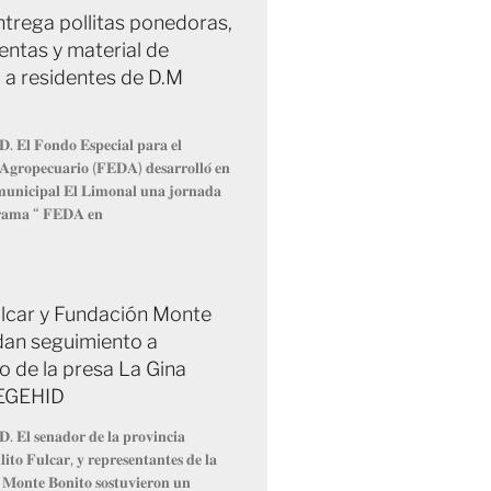
trega pollitas ponedoras,
entas y material de
 a residentes de D.M
𝐃. 𝐄𝐥 𝐅𝐨𝐧𝐝𝐨 𝐄𝐬𝐩𝐞𝐜𝐢𝐚𝐥 𝐩𝐚𝐫𝐚 𝐞𝐥
 𝐀𝐠𝐫𝐨𝐩𝐞𝐜𝐮𝐚𝐫𝐢𝐨 (𝐅𝐄𝐃𝐀) 𝐝𝐞𝐬𝐚𝐫𝐫𝐨𝐥𝐥𝐨́ 𝐞𝐧
 𝐦𝐮𝐧𝐢𝐜𝐢𝐩𝐚𝐥 𝐄𝐥 𝐋𝐢𝐦𝐨𝐧𝐚𝐥 𝐮𝐧𝐚 𝐣𝐨𝐫𝐧𝐚𝐝𝐚
𝐫𝐚𝐦𝐚 “ 𝐅𝐄𝐃𝐀 𝐞𝐧
Fulcar y Fundación Monte
dan seguimiento a
o de la presa La Gina
 EGEHID
𝐃. 𝐄𝐥 𝐬𝐞𝐧𝐚𝐝𝐨𝐫 𝐝𝐞 𝐥𝐚 𝐩𝐫𝐨𝐯𝐢𝐧𝐜𝐢𝐚
𝐢𝐭𝐨 𝐅𝐮𝐥𝐜𝐚𝐫, 𝐲 𝐫𝐞𝐩𝐫𝐞𝐬𝐞𝐧𝐭𝐚𝐧𝐭𝐞𝐬 𝐝𝐞 𝐥𝐚
 𝐌𝐨𝐧𝐭𝐞 𝐁𝐨𝐧𝐢𝐭𝐨 𝐬𝐨𝐬𝐭𝐮𝐯𝐢𝐞𝐫𝐨𝐧 𝐮𝐧