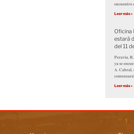
𝐞𝐧𝐜𝐮𝐞𝐧𝐭𝐫𝐨 𝐜
Leer más »
Oficina
estará d
del 11 
𝐏𝐞𝐫𝐚𝐯𝐢𝐚, 𝐑.
𝐲𝐚 𝐬𝐞 𝐞𝐧𝐜𝐮𝐞
𝐀. 𝐂𝐚𝐛𝐫𝐚𝐥, 
𝐜𝐨𝐦𝐞𝐧𝐳𝐚𝐫𝐚́
Leer más »