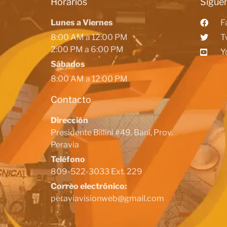
Horarios
Siguen
Lunes a Viernes
F
8:00 AM a 12:00 PM
T
2:00 PM a 6:00 PM
Y
Sábados
8:00 AM a 12:00 PM
Contacto
Dirección
Presidente Billini #49, Baní, Prov.
Peravia
Teléfono
809-522-3033 Ext. 229
Correo electrónico:
peraviavisionweb@gmail.com