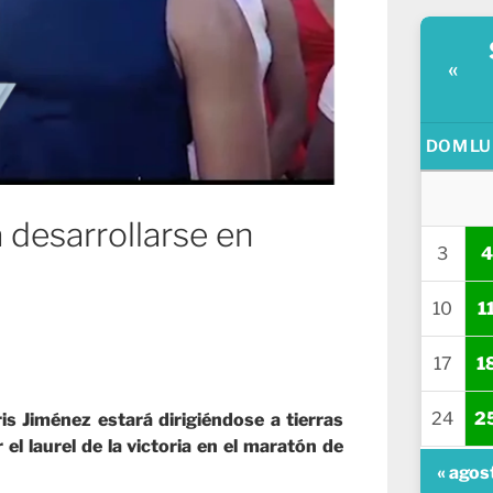
«
DOM
LU
 desarrollarse en
3
4
10
1
17
1
24
2
s Jiménez estará dirigiéndose a tierras
el laurel de la victoria en el maratón de
« agos