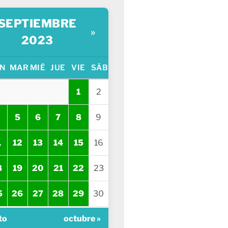
SEPTIEMBRE
»
2023
N
MAR
MIÉ
JUE
VIE
SÁB
1
2
5
6
7
8
9
1
12
13
14
15
16
8
19
20
21
22
23
5
26
27
28
29
30
to
octubre »