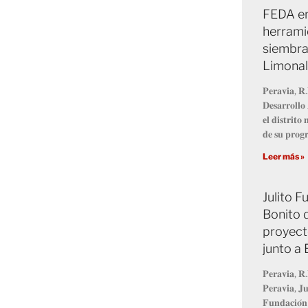
FEDA en
herrami
siembra
Limonal
𝐏𝐞𝐫𝐚𝐯𝐢𝐚, 𝐑.
𝐃𝐞𝐬𝐚𝐫𝐫𝐨𝐥𝐥
𝐞𝐥 𝐝𝐢𝐬𝐭𝐫𝐢𝐭
𝐝𝐞 𝐬𝐮 𝐩𝐫𝐨
Leer más »
Julito 
Bonito 
proyect
junto a
𝐏𝐞𝐫𝐚𝐯𝐢𝐚, 𝐑.
𝐏𝐞𝐫𝐚𝐯𝐢𝐚, 𝐉𝐮
𝐅𝐮𝐧𝐝𝐚𝐜𝐢𝐨́𝐧