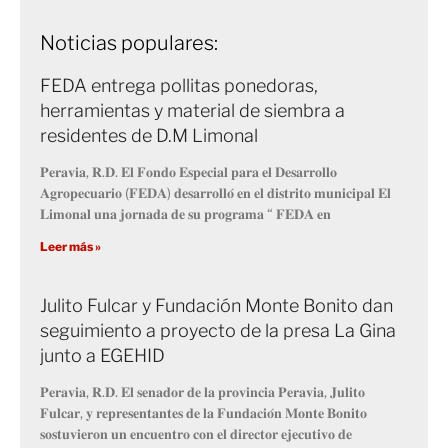
Noticias populares:
FEDA entrega pollitas ponedoras,
herramientas y material de siembra a
residentes de D.M Limonal
𝐏𝐞𝐫𝐚𝐯𝐢𝐚, 𝐑.𝐃. 𝐄𝐥 𝐅𝐨𝐧𝐝𝐨 𝐄𝐬𝐩𝐞𝐜𝐢𝐚𝐥 𝐩𝐚𝐫𝐚 𝐞𝐥 𝐃𝐞𝐬𝐚𝐫𝐫𝐨𝐥𝐥𝐨
𝐀𝐠𝐫𝐨𝐩𝐞𝐜𝐮𝐚𝐫𝐢𝐨 (𝐅𝐄𝐃𝐀) 𝐝𝐞𝐬𝐚𝐫𝐫𝐨𝐥𝐥𝐨́ 𝐞𝐧 𝐞𝐥 𝐝𝐢𝐬𝐭𝐫𝐢𝐭𝐨 𝐦𝐮𝐧𝐢𝐜𝐢𝐩𝐚𝐥 𝐄𝐥
𝐋𝐢𝐦𝐨𝐧𝐚𝐥 𝐮𝐧𝐚 𝐣𝐨𝐫𝐧𝐚𝐝𝐚 𝐝𝐞 𝐬𝐮 𝐩𝐫𝐨𝐠𝐫𝐚𝐦𝐚 “ 𝐅𝐄𝐃𝐀 𝐞𝐧
Leer más »
Julito Fulcar y Fundación Monte Bonito dan
seguimiento a proyecto de la presa La Gina
junto a EGEHID
𝐏𝐞𝐫𝐚𝐯𝐢𝐚, 𝐑.𝐃. 𝐄𝐥 𝐬𝐞𝐧𝐚𝐝𝐨𝐫 𝐝𝐞 𝐥𝐚 𝐩𝐫𝐨𝐯𝐢𝐧𝐜𝐢𝐚 𝐏𝐞𝐫𝐚𝐯𝐢𝐚, 𝐉𝐮𝐥𝐢𝐭𝐨
𝐅𝐮𝐥𝐜𝐚𝐫, 𝐲 𝐫𝐞𝐩𝐫𝐞𝐬𝐞𝐧𝐭𝐚𝐧𝐭𝐞𝐬 𝐝𝐞 𝐥𝐚 𝐅𝐮𝐧𝐝𝐚𝐜𝐢𝐨́𝐧 𝐌𝐨𝐧𝐭𝐞 𝐁𝐨𝐧𝐢𝐭𝐨
𝐬𝐨𝐬𝐭𝐮𝐯𝐢𝐞𝐫𝐨𝐧 𝐮𝐧 𝐞𝐧𝐜𝐮𝐞𝐧𝐭𝐫𝐨 𝐜𝐨𝐧 𝐞𝐥 𝐝𝐢𝐫𝐞𝐜𝐭𝐨𝐫 𝐞𝐣𝐞𝐜𝐮𝐭𝐢𝐯𝐨 𝐝𝐞