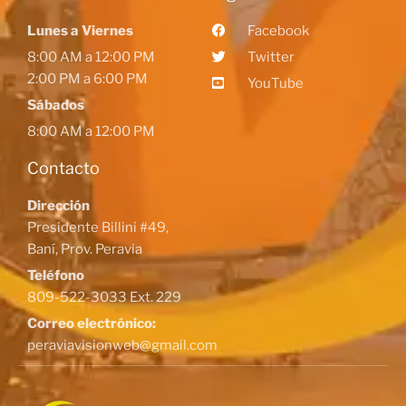
Lunes a Viernes
Facebook
8:00 AM a 12:00 PM
Twitter
2:00 PM a 6:00 PM
YouTube
Sábados
8:00 AM a 12:00 PM
Contacto
Dirección
Presidente Billini #49,
Baní, Prov. Peravia
Teléfono
809-522-3033 Ext. 229
Correo electrónico:
peraviavisionweb@gmail.com