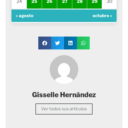
24
25
26
27
28
29
30
« agosto
octubre »
Gisselle Hernández
Ver todos sus artículos