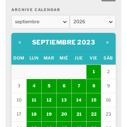
ARCHIVE CALENDAR
SEPTIEMBRE 2023
«
»
DOM
LUN
MAR
MIÉ
JUE
VIE
SÁB
1
2
3
4
5
6
7
8
9
10
11
12
13
14
15
16
17
18
19
20
21
22
23