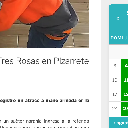
«
DOM
LU
Tres Rosas en Pizarrete
3
4
10
1
17
1
egistró un atraco a mano armada en la
24
2
n suéter naranja ingresa a la referida
« agos
el lugar espera a que estos se marchen para