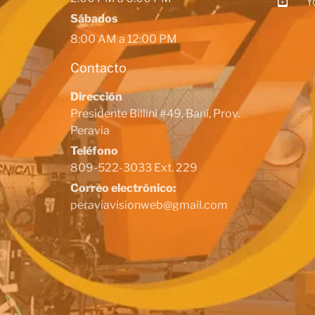
Y
Sábados
8:00 AM a 12:00 PM
Contacto
Dirección
Presidente Billini #49, Baní, Prov.
Peravia
Teléfono
809-522-3033 Ext. 229
Correo electrónico:
peraviavisionweb@gmail.com