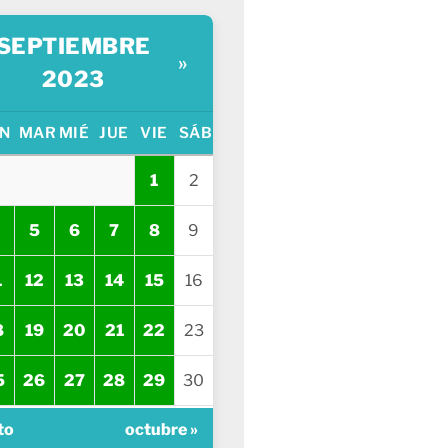
SEPTIEMBRE
»
2023
N
MAR
MIÉ
JUE
VIE
SÁB
1
2
5
6
7
8
9
1
12
13
14
15
16
8
19
20
21
22
23
5
26
27
28
29
30
to
octubre »