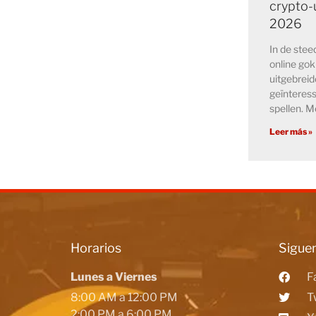
crypto-u
2026
In de ste
online go
uitgebreid
geïnteress
spellen. M
Leer más »
Horarios
Siguen
Lunes a Viernes
F
8:00 AM a 12:00 PM
T
2:00 PM a 6:00 PM