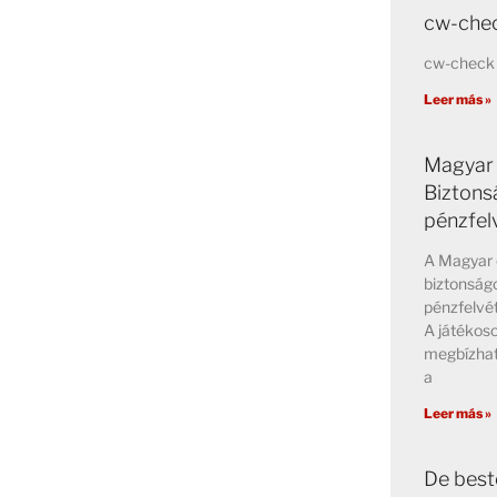
cw-chec
cw-check 
Leer más »
Magyar 
Biztons
pénzfel
A Magyar 
biztonságo
pénzfelvét
A játékos
megbízhat
a
Leer más »
De best