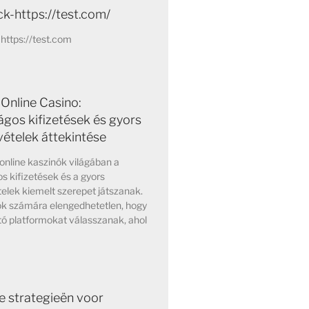
k-https://test.com/
https://test.com
Online Casino:
ágos kifizetések és gyors
vételek áttekintése
online kaszinók világában a
s kifizetések és a gyors
elek kiemelt szerepet játszanak.
ok számára elengedhetetlen, hogy
ó platformokat válasszanak, ahol
e strategieën voor