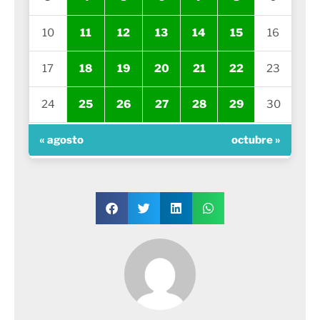
10
11
12
13
14
15
16
17
18
19
20
21
22
23
24
25
26
27
28
29
30
« agosto
octubre »