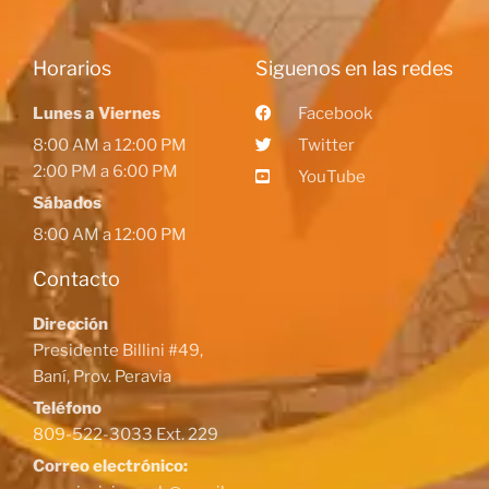
Horarios
Siguenos en las redes
Lunes a Viernes
Facebook
8:00 AM a 12:00 PM
Twitter
2:00 PM a 6:00 PM
YouTube
Sábados
8:00 AM a 12:00 PM
Contacto
Dirección
Presidente Billini #49,
Baní, Prov. Peravia
Teléfono
809-522-3033 Ext. 229
Correo electrónico: