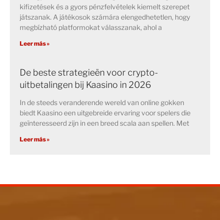
kifizetések és a gyors pénzfelvételek kiemelt szerepet
játszanak. A játékosok számára elengedhetetlen, hogy
megbízható platformokat válasszanak, ahol a
Leer más »
De beste strategieën voor crypto-
uitbetalingen bij Kaasino in 2026
In de steeds veranderende wereld van online gokken
biedt Kaasino een uitgebreide ervaring voor spelers die
geïnteresseerd zijn in een breed scala aan spellen. Met
Leer más »