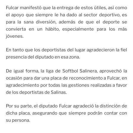
Fulcar manifestó que la entrega de estos útiles, así como
el apoyo que siempre le ha dado al sector deportivo, es
para la sana diversión, además de que el deporte se
convierta en un hábito, especialmente para los más
jóvenes.
En tanto que los deportistas del lugar agradecieron la fiel
presencia del diputado en esa zona.
De igual forma, la liga de Softbol Salinera, aprovechó la
ocasión para dar una placa de reconocimiento a Fulcar, en
agradecimiento por todas las gestiones realizadas a favor
de los deportistas de Salinas.
Por su parte, el diputado Fulcar agradeció la distinción de
dicha placa, asegurando que siempre podrán contar con
su persona.