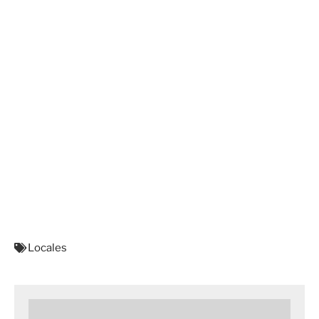
Locales