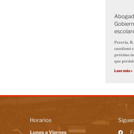
Abogado
Gobiern
escolar
𝐏𝐞𝐫𝐚𝐯𝐢𝐚, 𝐑.
𝐜𝐮𝐞𝐬𝐭𝐢𝐨𝐧𝐨́ 
𝐩𝐫𝐨́𝐱𝐢𝐦𝐨 𝐢𝐧
𝐪𝐮𝐞 𝐩𝐞𝐫𝐬𝐢𝐬𝐭
Leer más »
Horarios
Siguen
Lunes a Viernes
F