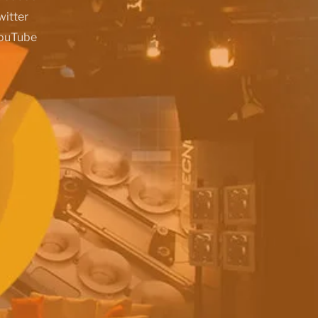
witter
ouTube