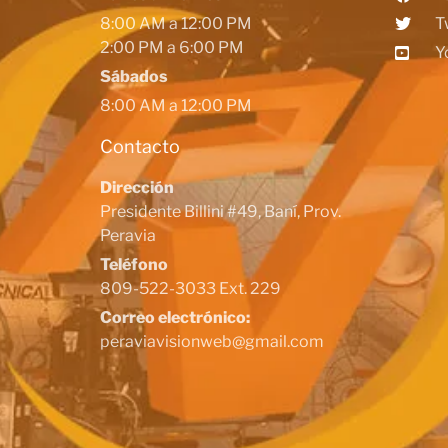
8:00 AM a 12:00 PM
T
2:00 PM a 6:00 PM
Y
Sábados
8:00 AM a 12:00 PM
Contacto
Dirección
Presidente Billini #49, Baní, Prov.
Peravia
Teléfono
809-522-3033 Ext. 229
Correo electrónico:
peraviavisionweb@gmail.com