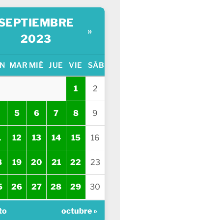
SEPTIEMBRE
»
2023
N
MAR
MIÉ
JUE
VIE
SÁB
1
2
5
6
7
8
9
1
12
13
14
15
16
8
19
20
21
22
23
5
26
27
28
29
30
to
octubre »