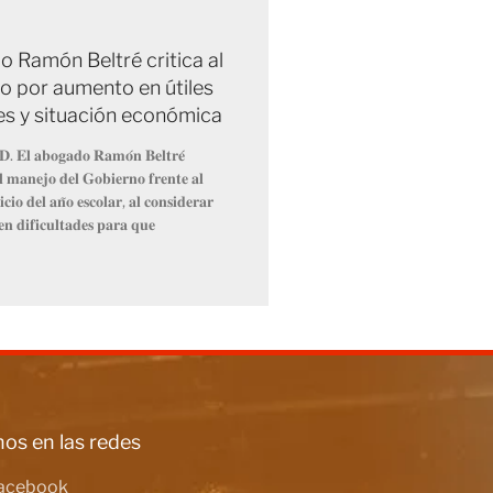
 Ramón Beltré critica al
o por aumento en útiles
es y situación económica
𝐃. 𝐄𝐥 𝐚𝐛𝐨𝐠𝐚𝐝𝐨 𝐑𝐚𝐦𝐨́𝐧 𝐁𝐞𝐥𝐭𝐫𝐞́
𝐞𝐥 𝐦𝐚𝐧𝐞𝐣𝐨 𝐝𝐞𝐥 𝐆𝐨𝐛𝐢𝐞𝐫𝐧𝐨 𝐟𝐫𝐞𝐧𝐭𝐞 𝐚𝐥
𝐜𝐢𝐨 𝐝𝐞𝐥 𝐚𝐧̃𝐨 𝐞𝐬𝐜𝐨𝐥𝐚𝐫, 𝐚𝐥 𝐜𝐨𝐧𝐬𝐢𝐝𝐞𝐫𝐚𝐫
𝐞𝐧 𝐝𝐢𝐟𝐢𝐜𝐮𝐥𝐭𝐚𝐝𝐞𝐬 𝐩𝐚𝐫𝐚 𝐪𝐮𝐞
os en las redes
acebook