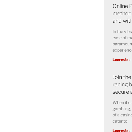
Online 
methods
and wit
In the vibr
ease of ma
paramount 
experience
Leer más »
Join the
racing b
secure 
When it co
gambling, 
of a casin
cater to
Leer más »