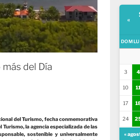
«
DOM
LU
 más del Día
3
4
10
1
17
1
24
2
acional del Turismo, fecha conmemorativa
Turismo, la agencia especializada de las
« agos
ponsable, sostenible y universalmente