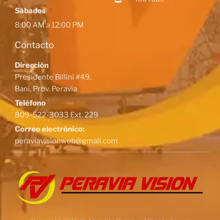
Sábados
8:00 AM a 12:00 PM
Contacto
Dirección
Presidente Billini #49,
Baní, Prov. Peravia
Teléfono
809-522-3033 Ext. 229
Correo electrónico:
peraviavisionweb@gmail.com