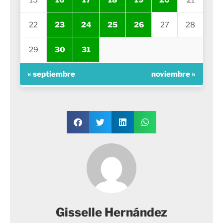
22
23
24
25
26
27
28
29
30
31
« septiembre
noviembre »
Gisselle Hernández