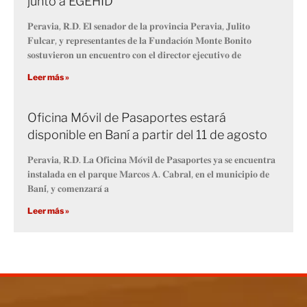
junto a EGEHID
𝐏𝐞𝐫𝐚𝐯𝐢𝐚, 𝐑.𝐃. 𝐄𝐥 𝐬𝐞𝐧𝐚𝐝𝐨𝐫 𝐝𝐞 𝐥𝐚 𝐩𝐫𝐨𝐯𝐢𝐧𝐜𝐢𝐚 𝐏𝐞𝐫𝐚𝐯𝐢𝐚, 𝐉𝐮𝐥𝐢𝐭𝐨
𝐅𝐮𝐥𝐜𝐚𝐫, 𝐲 𝐫𝐞𝐩𝐫𝐞𝐬𝐞𝐧𝐭𝐚𝐧𝐭𝐞𝐬 𝐝𝐞 𝐥𝐚 𝐅𝐮𝐧𝐝𝐚𝐜𝐢𝐨́𝐧 𝐌𝐨𝐧𝐭𝐞 𝐁𝐨𝐧𝐢𝐭𝐨
𝐬𝐨𝐬𝐭𝐮𝐯𝐢𝐞𝐫𝐨𝐧 𝐮𝐧 𝐞𝐧𝐜𝐮𝐞𝐧𝐭𝐫𝐨 𝐜𝐨𝐧 𝐞𝐥 𝐝𝐢𝐫𝐞𝐜𝐭𝐨𝐫 𝐞𝐣𝐞𝐜𝐮𝐭𝐢𝐯𝐨 𝐝𝐞
Leer más »
Oficina Móvil de Pasaportes estará
disponible en Baní a partir del 11 de agosto
𝐏𝐞𝐫𝐚𝐯𝐢𝐚, 𝐑.𝐃. 𝐋𝐚 𝐎𝐟𝐢𝐜𝐢𝐧𝐚 𝐌𝐨́𝐯𝐢𝐥 𝐝𝐞 𝐏𝐚𝐬𝐚𝐩𝐨𝐫𝐭𝐞𝐬 𝐲𝐚 𝐬𝐞 𝐞𝐧𝐜𝐮𝐞𝐧𝐭𝐫𝐚
𝐢𝐧𝐬𝐭𝐚𝐥𝐚𝐝𝐚 𝐞𝐧 𝐞𝐥 𝐩𝐚𝐫𝐪𝐮𝐞 𝐌𝐚𝐫𝐜𝐨𝐬 𝐀. 𝐂𝐚𝐛𝐫𝐚𝐥, 𝐞𝐧 𝐞𝐥 𝐦𝐮𝐧𝐢𝐜𝐢𝐩𝐢𝐨 𝐝𝐞
𝐁𝐚𝐧𝐢́, 𝐲 𝐜𝐨𝐦𝐞𝐧𝐳𝐚𝐫𝐚́ 𝐚
Leer más »