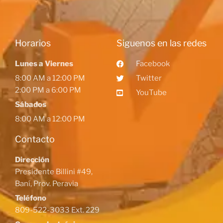
Horarios
Siguenos en las redes
Lunes a Viernes
Facebook
8:00 AM a 12:00 PM
Twitter
2:00 PM a 6:00 PM
YouTube
Sábados
8:00 AM a 12:00 PM
Contacto
Dirección
Presidente Billini #49,
Baní, Prov. Peravia
Teléfono
809-522-3033 Ext. 229