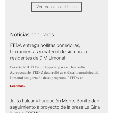
Ver todos sus artículos
Noticias populares:
FEDA entrega pollitas ponedoras,
herramientas y material de siembra a
residentes de D.M Limonal
𝐏𝐞𝐫𝐚𝐯𝐢𝐚, 𝐑.𝐃. 𝐄𝐥 𝐅𝐨𝐧𝐝𝐨 𝐄𝐬𝐩𝐞𝐜𝐢𝐚𝐥 𝐩𝐚𝐫𝐚 𝐞𝐥 𝐃𝐞𝐬𝐚𝐫𝐫𝐨𝐥𝐥𝐨
𝐀𝐠𝐫𝐨𝐩𝐞𝐜𝐮𝐚𝐫𝐢𝐨 (𝐅𝐄𝐃𝐀) 𝐝𝐞𝐬𝐚𝐫𝐫𝐨𝐥𝐥𝐨́ 𝐞𝐧 𝐞𝐥 𝐝𝐢𝐬𝐭𝐫𝐢𝐭𝐨 𝐦𝐮𝐧𝐢𝐜𝐢𝐩𝐚𝐥 𝐄𝐥
𝐋𝐢𝐦𝐨𝐧𝐚𝐥 𝐮𝐧𝐚 𝐣𝐨𝐫𝐧𝐚𝐝𝐚 𝐝𝐞 𝐬𝐮 𝐩𝐫𝐨𝐠𝐫𝐚𝐦𝐚 “ 𝐅𝐄𝐃𝐀 𝐞𝐧
Leer más »
Julito Fulcar y Fundación Monte Bonito dan
seguimiento a proyecto de la presa La Gina