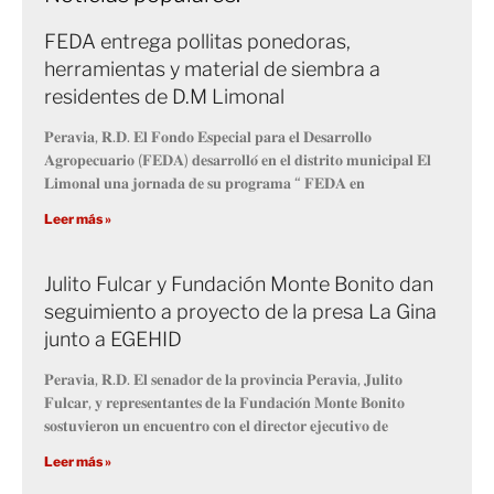
FEDA entrega pollitas ponedoras,
herramientas y material de siembra a
residentes de D.M Limonal
𝐏𝐞𝐫𝐚𝐯𝐢𝐚, 𝐑.𝐃. 𝐄𝐥 𝐅𝐨𝐧𝐝𝐨 𝐄𝐬𝐩𝐞𝐜𝐢𝐚𝐥 𝐩𝐚𝐫𝐚 𝐞𝐥 𝐃𝐞𝐬𝐚𝐫𝐫𝐨𝐥𝐥𝐨
𝐀𝐠𝐫𝐨𝐩𝐞𝐜𝐮𝐚𝐫𝐢𝐨 (𝐅𝐄𝐃𝐀) 𝐝𝐞𝐬𝐚𝐫𝐫𝐨𝐥𝐥𝐨́ 𝐞𝐧 𝐞𝐥 𝐝𝐢𝐬𝐭𝐫𝐢𝐭𝐨 𝐦𝐮𝐧𝐢𝐜𝐢𝐩𝐚𝐥 𝐄𝐥
𝐋𝐢𝐦𝐨𝐧𝐚𝐥 𝐮𝐧𝐚 𝐣𝐨𝐫𝐧𝐚𝐝𝐚 𝐝𝐞 𝐬𝐮 𝐩𝐫𝐨𝐠𝐫𝐚𝐦𝐚 “ 𝐅𝐄𝐃𝐀 𝐞𝐧
Leer más »
Julito Fulcar y Fundación Monte Bonito dan
seguimiento a proyecto de la presa La Gina
junto a EGEHID
𝐏𝐞𝐫𝐚𝐯𝐢𝐚, 𝐑.𝐃. 𝐄𝐥 𝐬𝐞𝐧𝐚𝐝𝐨𝐫 𝐝𝐞 𝐥𝐚 𝐩𝐫𝐨𝐯𝐢𝐧𝐜𝐢𝐚 𝐏𝐞𝐫𝐚𝐯𝐢𝐚, 𝐉𝐮𝐥𝐢𝐭𝐨
𝐅𝐮𝐥𝐜𝐚𝐫, 𝐲 𝐫𝐞𝐩𝐫𝐞𝐬𝐞𝐧𝐭𝐚𝐧𝐭𝐞𝐬 𝐝𝐞 𝐥𝐚 𝐅𝐮𝐧𝐝𝐚𝐜𝐢𝐨́𝐧 𝐌𝐨𝐧𝐭𝐞 𝐁𝐨𝐧𝐢𝐭𝐨
𝐬𝐨𝐬𝐭𝐮𝐯𝐢𝐞𝐫𝐨𝐧 𝐮𝐧 𝐞𝐧𝐜𝐮𝐞𝐧𝐭𝐫𝐨 𝐜𝐨𝐧 𝐞𝐥 𝐝𝐢𝐫𝐞𝐜𝐭𝐨𝐫 𝐞𝐣𝐞𝐜𝐮𝐭𝐢𝐯𝐨 𝐝𝐞
Leer más »