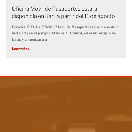
Oficina Móvil de Pasaportes estará
disponible en Baní a partir del 11 de agosto
𝐏𝐞𝐫𝐚𝐯𝐢𝐚, 𝐑.𝐃. 𝐋𝐚 𝐎𝐟𝐢𝐜𝐢𝐧𝐚 𝐌𝐨́𝐯𝐢𝐥 𝐝𝐞 𝐏𝐚𝐬𝐚𝐩𝐨𝐫𝐭𝐞𝐬 𝐲𝐚 𝐬𝐞 𝐞𝐧𝐜𝐮𝐞𝐧𝐭𝐫𝐚
𝐢𝐧𝐬𝐭𝐚𝐥𝐚𝐝𝐚 𝐞𝐧 𝐞𝐥 𝐩𝐚𝐫𝐪𝐮𝐞 𝐌𝐚𝐫𝐜𝐨𝐬 𝐀. 𝐂𝐚𝐛𝐫𝐚𝐥, 𝐞𝐧 𝐞𝐥 𝐦𝐮𝐧𝐢𝐜𝐢𝐩𝐢𝐨 𝐝𝐞
𝐁𝐚𝐧𝐢́, 𝐲 𝐜𝐨𝐦𝐞𝐧𝐳𝐚𝐫𝐚́ 𝐚
Leer más »