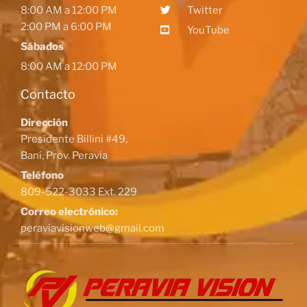
8:00 AM a 12:00 PM
Twitter
2:00 PM a 6:00 PM
YouTube
Sábados
8:00 AM a 12:00 PM
Contacto
Dirección
Presidente Billini #49,
Baní, Prov. Peravia
Teléfono
809-522-3033 Ext. 229
Correo electrónico:
peraviavisionweb@gmail.com