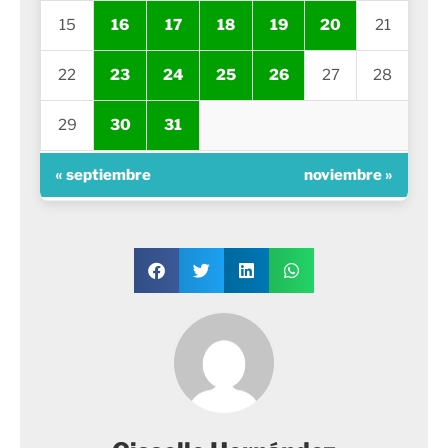
15
16
17
18
19
20
21
22
23
24
25
26
27
28
29
30
31
« septiembre
noviembre »