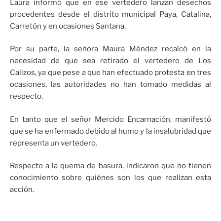
Laura informó que en ese vertedero lanzan desechos
procedentes desde el distrito municipal Paya, Catalina,
Carretón y en ocasiones Santana.
Por su parte, la señora Maura Méndez recalcó en la
necesidad de que sea retirado el vertedero de Los
Calizos, ya que pese a que han efectuado protesta en tres
ocasiones, las autoridades no han tomado medidas al
respecto.
En tanto que el señor Mercido Encarnación, manifestó
que se ha enfermado debido al humo y la insalubridad que
representa un vertedero.
Respecto a la quema de basura, indicaron que no tienen
conocimiento sobre quiénes son los que realizan esta
acción.