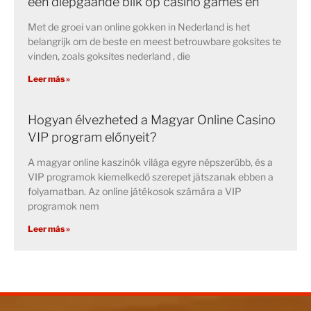
een diepgaande blik op casino games en
Met de groei van online gokken in Nederland is het
belangrijk om de beste en meest betrouwbare goksites te
vinden, zoals goksites nederland , die
Leer más »
Hogyan élvezheted a Magyar Online Casino
VIP program előnyeit?
A magyar online kaszinók világa egyre népszerűbb, és a
VIP programok kiemelkedő szerepet játszanak ebben a
folyamatban. Az online játékosok számára a VIP
programok nem
Leer más »