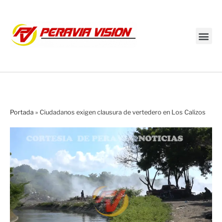
Transmisión en vivo
Portada
»
Ciudadanos exigen clausura de vertedero en Los Calizos