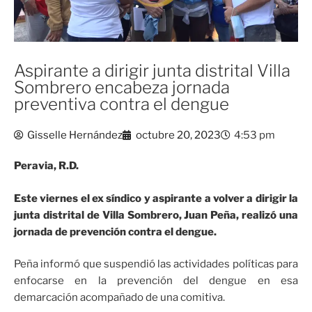
Aspirante a dirigir junta distrital Villa
Sombrero encabeza jornada
preventiva contra el dengue
Gisselle Hernández
octubre 20, 2023
4:53 pm
Peravia, R.D.
Este viernes el ex síndico y aspirante a volver a dirigir la
junta distrital de Villa Sombrero, Juan Peña, realizó una
jornada de prevención contra el dengue.
Peña informó que suspendió las actividades políticas para
enfocarse en la prevención del dengue en esa
demarcación acompañado de una comitiva.