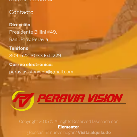
Contacto
Dirección
Presidente Billini #49,
Baní, Prov. Peravia
Teléfono
809-522-3033 Ext. 229
Correo electrónico:
peraviavisionweb@gmail.com
Copyright 2015 © All rights Reserved Diseñada con
Elementor
¿Buscas un nuevo hogar?
Visita alquila.do