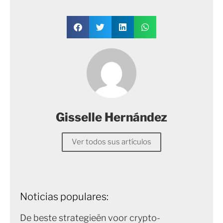
Gisselle Hernández
Ver todos sus artículos
Noticias populares:
De beste strategieën voor crypto-