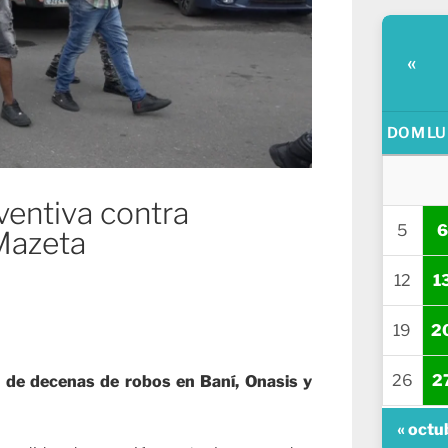
«
DOM
LU
ventiva contra
5
6
 Mazeta
12
1
19
2
26
2
 de decenas de robos en Baní, Onasis y
« octu