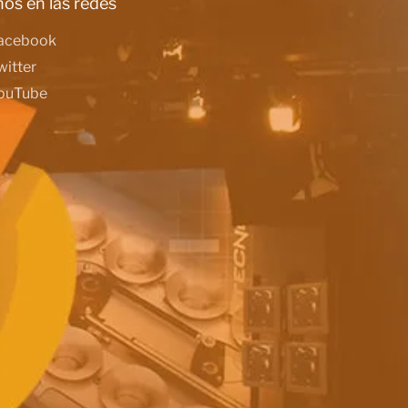
os en las redes
acebook
witter
ouTube