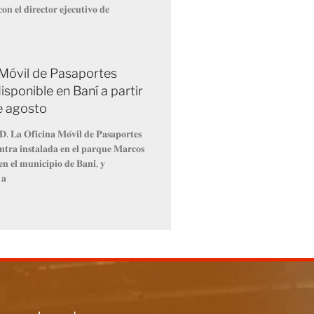
𝐨𝐧 𝐞𝐥 𝐝𝐢𝐫𝐞𝐜𝐭𝐨𝐫 𝐞𝐣𝐞𝐜𝐮𝐭𝐢𝐯𝐨 𝐝𝐞
 Móvil de Pasaportes
isponible en Baní a partir
de agosto
𝐃. 𝐋𝐚 𝐎𝐟𝐢𝐜𝐢𝐧𝐚 𝐌𝐨́𝐯𝐢𝐥 𝐝𝐞 𝐏𝐚𝐬𝐚𝐩𝐨𝐫𝐭𝐞𝐬
𝐧𝐭𝐫𝐚 𝐢𝐧𝐬𝐭𝐚𝐥𝐚𝐝𝐚 𝐞𝐧 𝐞𝐥 𝐩𝐚𝐫𝐪𝐮𝐞 𝐌𝐚𝐫𝐜𝐨𝐬
𝐧 𝐞𝐥 𝐦𝐮𝐧𝐢𝐜𝐢𝐩𝐢𝐨 𝐝𝐞 𝐁𝐚𝐧𝐢́, 𝐲
 𝐚