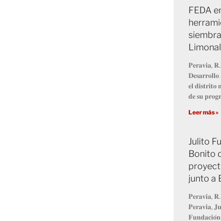
FEDA en
herrami
siembra
Limonal
𝐏𝐞𝐫𝐚𝐯𝐢𝐚, 𝐑.
𝐃𝐞𝐬𝐚𝐫𝐫𝐨𝐥𝐥
𝐞𝐥 𝐝𝐢𝐬𝐭𝐫𝐢𝐭
𝐝𝐞 𝐬𝐮 𝐩𝐫𝐨
Leer más »
Julito 
Bonito 
proyect
junto a
𝐏𝐞𝐫𝐚𝐯𝐢𝐚, 𝐑.
𝐏𝐞𝐫𝐚𝐯𝐢𝐚, 𝐉𝐮
𝐅𝐮𝐧𝐝𝐚𝐜𝐢𝐨́𝐧