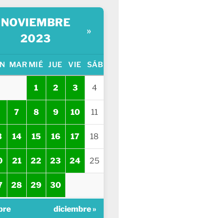
NOVIEMBRE
»
2023
N
MAR
MIÉ
JUE
VIE
SÁB
1
2
3
4
7
8
9
10
11
3
14
15
16
17
18
0
21
22
23
24
25
7
28
29
30
bre
diciembre »