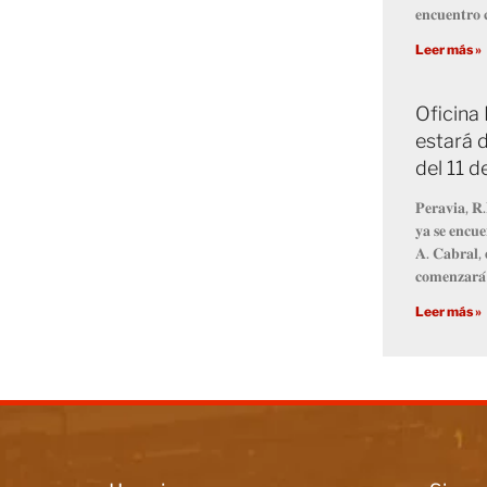
𝐞𝐧𝐜𝐮𝐞𝐧𝐭𝐫𝐨 𝐜
Leer más »
Oficina
estará d
del 11 
𝐏𝐞𝐫𝐚𝐯𝐢𝐚, 𝐑.
𝐲𝐚 𝐬𝐞 𝐞𝐧𝐜𝐮𝐞
𝐀. 𝐂𝐚𝐛𝐫𝐚𝐥, 
𝐜𝐨𝐦𝐞𝐧𝐳𝐚𝐫𝐚́
Leer más »