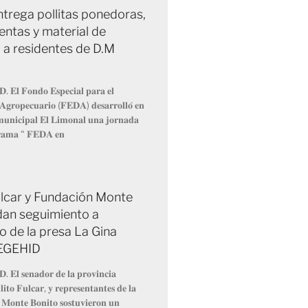
trega pollitas ponedoras,
entas y material de
 a residentes de D.M
𝐃. 𝐄𝐥 𝐅𝐨𝐧𝐝𝐨 𝐄𝐬𝐩𝐞𝐜𝐢𝐚𝐥 𝐩𝐚𝐫𝐚 𝐞𝐥
 𝐀𝐠𝐫𝐨𝐩𝐞𝐜𝐮𝐚𝐫𝐢𝐨 (𝐅𝐄𝐃𝐀) 𝐝𝐞𝐬𝐚𝐫𝐫𝐨𝐥𝐥𝐨́ 𝐞𝐧
 𝐦𝐮𝐧𝐢𝐜𝐢𝐩𝐚𝐥 𝐄𝐥 𝐋𝐢𝐦𝐨𝐧𝐚𝐥 𝐮𝐧𝐚 𝐣𝐨𝐫𝐧𝐚𝐝𝐚
𝐫𝐚𝐦𝐚 “ 𝐅𝐄𝐃𝐀 𝐞𝐧
Fulcar y Fundación Monte
dan seguimiento a
o de la presa La Gina
 EGEHID
𝐃. 𝐄𝐥 𝐬𝐞𝐧𝐚𝐝𝐨𝐫 𝐝𝐞 𝐥𝐚 𝐩𝐫𝐨𝐯𝐢𝐧𝐜𝐢𝐚
𝐢𝐭𝐨 𝐅𝐮𝐥𝐜𝐚𝐫, 𝐲 𝐫𝐞𝐩𝐫𝐞𝐬𝐞𝐧𝐭𝐚𝐧𝐭𝐞𝐬 𝐝𝐞 𝐥𝐚
 𝐌𝐨𝐧𝐭𝐞 𝐁𝐨𝐧𝐢𝐭𝐨 𝐬𝐨𝐬𝐭𝐮𝐯𝐢𝐞𝐫𝐨𝐧 𝐮𝐧