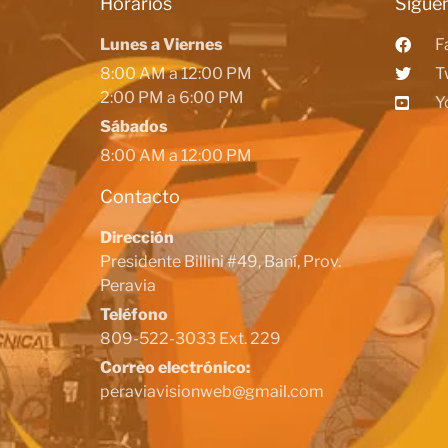
Horarios
Siguen
Lunes a Viernes
F
8:00 AM a 12:00 PM
T
2:00 PM a 6:00 PM
Y
Sábados
8:00 AM a 12:00 PM
Contacto
Dirección
Presidente Billini #49, Baní, Prov.
Peravia
Teléfono
809-522-3033 Ext. 229
Correo electrónico:
peraviavisionweb@gmail.com