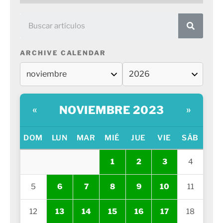
ARCHIVE CALENDAR
NOVIEMBRE 2023
«
»
DOM
LUN
MAR
MIÉ
JUE
VIE
SÁB
1
2
3
4
5
6
7
8
9
10
11
12
13
14
15
16
17
18