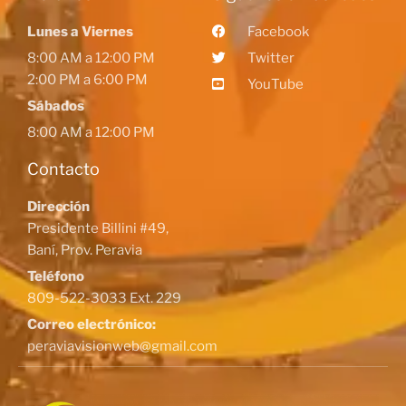
Lunes a Viernes
Facebook
8:00 AM a 12:00 PM
Twitter
2:00 PM a 6:00 PM
YouTube
Sábados
8:00 AM a 12:00 PM
Contacto
Dirección
Presidente Billini #49,
Baní, Prov. Peravia
Teléfono
809-522-3033 Ext. 229
Correo electrónico:
peraviavisionweb@gmail.com