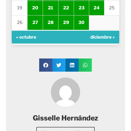
19
20
21
22
23
24
25
26
27
28
29
30
« octubre
diciembre »
Gisselle Hernández