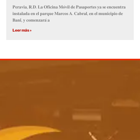
𝐏𝐞𝐫𝐚𝐯𝐢𝐚, 𝐑.𝐃. 𝐋𝐚 𝐎𝐟𝐢𝐜𝐢𝐧𝐚 𝐌𝐨́𝐯𝐢𝐥 𝐝𝐞 𝐏𝐚𝐬𝐚𝐩𝐨𝐫𝐭𝐞𝐬 𝐲𝐚 𝐬𝐞 𝐞𝐧𝐜𝐮𝐞𝐧𝐭𝐫𝐚
𝐢𝐧𝐬𝐭𝐚𝐥𝐚𝐝𝐚 𝐞𝐧 𝐞𝐥 𝐩𝐚𝐫𝐪𝐮𝐞 𝐌𝐚𝐫𝐜𝐨𝐬 𝐀. 𝐂𝐚𝐛𝐫𝐚𝐥, 𝐞𝐧 𝐞𝐥 𝐦𝐮𝐧𝐢𝐜𝐢𝐩𝐢𝐨 𝐝𝐞
𝐁𝐚𝐧𝐢́, 𝐲 𝐜𝐨𝐦𝐞𝐧𝐳𝐚𝐫𝐚́ 𝐚
Leer más »