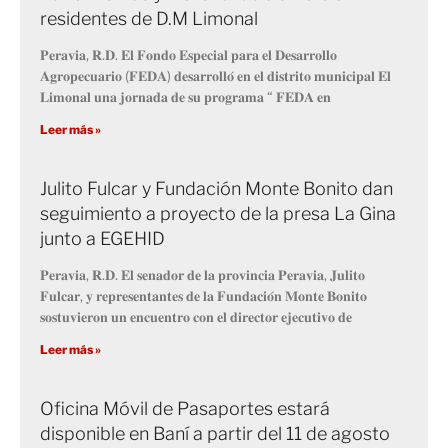
residentes de D.M Limonal
𝐏𝐞𝐫𝐚𝐯𝐢𝐚, 𝐑.𝐃. 𝐄𝐥 𝐅𝐨𝐧𝐝𝐨 𝐄𝐬𝐩𝐞𝐜𝐢𝐚𝐥 𝐩𝐚𝐫𝐚 𝐞𝐥 𝐃𝐞𝐬𝐚𝐫𝐫𝐨𝐥𝐥𝐨
𝐀𝐠𝐫𝐨𝐩𝐞𝐜𝐮𝐚𝐫𝐢𝐨 (𝐅𝐄𝐃𝐀) 𝐝𝐞𝐬𝐚𝐫𝐫𝐨𝐥𝐥𝐨́ 𝐞𝐧 𝐞𝐥 𝐝𝐢𝐬𝐭𝐫𝐢𝐭𝐨 𝐦𝐮𝐧𝐢𝐜𝐢𝐩𝐚𝐥 𝐄𝐥
𝐋𝐢𝐦𝐨𝐧𝐚𝐥 𝐮𝐧𝐚 𝐣𝐨𝐫𝐧𝐚𝐝𝐚 𝐝𝐞 𝐬𝐮 𝐩𝐫𝐨𝐠𝐫𝐚𝐦𝐚 “ 𝐅𝐄𝐃𝐀 𝐞𝐧
Leer más »
Julito Fulcar y Fundación Monte Bonito dan
seguimiento a proyecto de la presa La Gina
junto a EGEHID
𝐏𝐞𝐫𝐚𝐯𝐢𝐚, 𝐑.𝐃. 𝐄𝐥 𝐬𝐞𝐧𝐚𝐝𝐨𝐫 𝐝𝐞 𝐥𝐚 𝐩𝐫𝐨𝐯𝐢𝐧𝐜𝐢𝐚 𝐏𝐞𝐫𝐚𝐯𝐢𝐚, 𝐉𝐮𝐥𝐢𝐭𝐨
𝐅𝐮𝐥𝐜𝐚𝐫, 𝐲 𝐫𝐞𝐩𝐫𝐞𝐬𝐞𝐧𝐭𝐚𝐧𝐭𝐞𝐬 𝐝𝐞 𝐥𝐚 𝐅𝐮𝐧𝐝𝐚𝐜𝐢𝐨́𝐧 𝐌𝐨𝐧𝐭𝐞 𝐁𝐨𝐧𝐢𝐭𝐨
𝐬𝐨𝐬𝐭𝐮𝐯𝐢𝐞𝐫𝐨𝐧 𝐮𝐧 𝐞𝐧𝐜𝐮𝐞𝐧𝐭𝐫𝐨 𝐜𝐨𝐧 𝐞𝐥 𝐝𝐢𝐫𝐞𝐜𝐭𝐨𝐫 𝐞𝐣𝐞𝐜𝐮𝐭𝐢𝐯𝐨 𝐝𝐞
Leer más »
Oficina Móvil de Pasaportes estará
disponible en Baní a partir del 11 de agosto