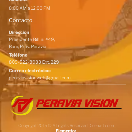
8:00 AM a 12:00 PM
Contacto
Dirección
Presidente Billini #49,
Baní, Prov. Peravia
Teléfono
809-522-3033 Ext. 229
Correo electrónico:
peraviavisionweb@gmail.com
Copyright 2015 © All rights Reserved Diseñada con
Elementor