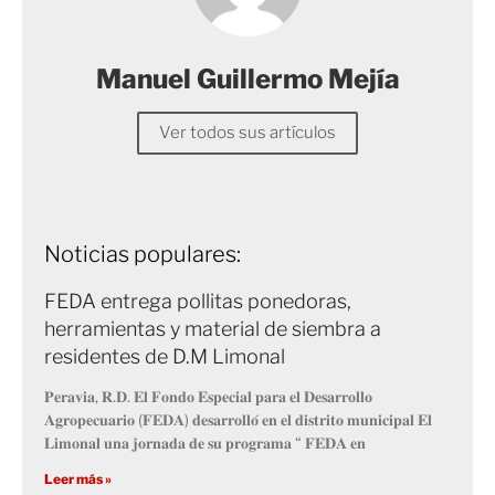
Manuel Guillermo Mejía
Ver todos sus artículos
Noticias populares:
FEDA entrega pollitas ponedoras,
herramientas y material de siembra a
residentes de D.M Limonal
𝐏𝐞𝐫𝐚𝐯𝐢𝐚, 𝐑.𝐃. 𝐄𝐥 𝐅𝐨𝐧𝐝𝐨 𝐄𝐬𝐩𝐞𝐜𝐢𝐚𝐥 𝐩𝐚𝐫𝐚 𝐞𝐥 𝐃𝐞𝐬𝐚𝐫𝐫𝐨𝐥𝐥𝐨
𝐀𝐠𝐫𝐨𝐩𝐞𝐜𝐮𝐚𝐫𝐢𝐨 (𝐅𝐄𝐃𝐀) 𝐝𝐞𝐬𝐚𝐫𝐫𝐨𝐥𝐥𝐨́ 𝐞𝐧 𝐞𝐥 𝐝𝐢𝐬𝐭𝐫𝐢𝐭𝐨 𝐦𝐮𝐧𝐢𝐜𝐢𝐩𝐚𝐥 𝐄𝐥
𝐋𝐢𝐦𝐨𝐧𝐚𝐥 𝐮𝐧𝐚 𝐣𝐨𝐫𝐧𝐚𝐝𝐚 𝐝𝐞 𝐬𝐮 𝐩𝐫𝐨𝐠𝐫𝐚𝐦𝐚 “ 𝐅𝐄𝐃𝐀 𝐞𝐧
Leer más »