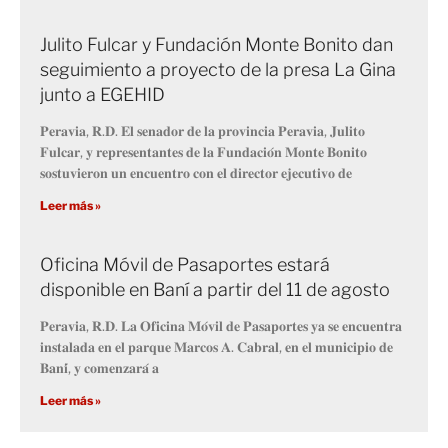
Julito Fulcar y Fundación Monte Bonito dan
seguimiento a proyecto de la presa La Gina
junto a EGEHID
𝐏𝐞𝐫𝐚𝐯𝐢𝐚, 𝐑.𝐃. 𝐄𝐥 𝐬𝐞𝐧𝐚𝐝𝐨𝐫 𝐝𝐞 𝐥𝐚 𝐩𝐫𝐨𝐯𝐢𝐧𝐜𝐢𝐚 𝐏𝐞𝐫𝐚𝐯𝐢𝐚, 𝐉𝐮𝐥𝐢𝐭𝐨
𝐅𝐮𝐥𝐜𝐚𝐫, 𝐲 𝐫𝐞𝐩𝐫𝐞𝐬𝐞𝐧𝐭𝐚𝐧𝐭𝐞𝐬 𝐝𝐞 𝐥𝐚 𝐅𝐮𝐧𝐝𝐚𝐜𝐢𝐨́𝐧 𝐌𝐨𝐧𝐭𝐞 𝐁𝐨𝐧𝐢𝐭𝐨
𝐬𝐨𝐬𝐭𝐮𝐯𝐢𝐞𝐫𝐨𝐧 𝐮𝐧 𝐞𝐧𝐜𝐮𝐞𝐧𝐭𝐫𝐨 𝐜𝐨𝐧 𝐞𝐥 𝐝𝐢𝐫𝐞𝐜𝐭𝐨𝐫 𝐞𝐣𝐞𝐜𝐮𝐭𝐢𝐯𝐨 𝐝𝐞
Leer más »
Oficina Móvil de Pasaportes estará
disponible en Baní a partir del 11 de agosto
𝐏𝐞𝐫𝐚𝐯𝐢𝐚, 𝐑.𝐃. 𝐋𝐚 𝐎𝐟𝐢𝐜𝐢𝐧𝐚 𝐌𝐨́𝐯𝐢𝐥 𝐝𝐞 𝐏𝐚𝐬𝐚𝐩𝐨𝐫𝐭𝐞𝐬 𝐲𝐚 𝐬𝐞 𝐞𝐧𝐜𝐮𝐞𝐧𝐭𝐫𝐚
𝐢𝐧𝐬𝐭𝐚𝐥𝐚𝐝𝐚 𝐞𝐧 𝐞𝐥 𝐩𝐚𝐫𝐪𝐮𝐞 𝐌𝐚𝐫𝐜𝐨𝐬 𝐀. 𝐂𝐚𝐛𝐫𝐚𝐥, 𝐞𝐧 𝐞𝐥 𝐦𝐮𝐧𝐢𝐜𝐢𝐩𝐢𝐨 𝐝𝐞
𝐁𝐚𝐧𝐢́, 𝐲 𝐜𝐨𝐦𝐞𝐧𝐳𝐚𝐫𝐚́ 𝐚
Leer más »