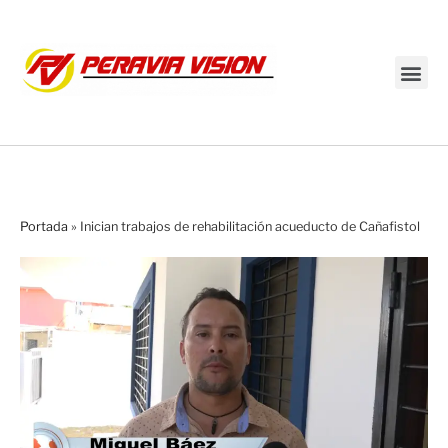
Transmisión en vivo
Portada
»
Inician trabajos de rehabilitación acueducto de Cañafistol