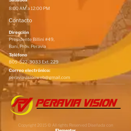
Sábados
8:00 AM a 12:00 PM
Contacto
Dirección
Presidente Billini #49,
Baní, Prov. Peravia
Teléfono
809-522-3033 Ext. 229
Correo electrónico:
peraviavisionweb@gmail.com
Copyright 2015 © All rights Reserved Diseñada con
Elementor