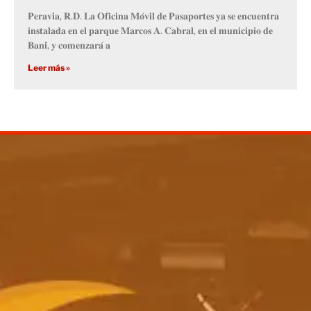
𝐏𝐞𝐫𝐚𝐯𝐢𝐚, 𝐑.𝐃. 𝐋𝐚 𝐎𝐟𝐢𝐜𝐢𝐧𝐚 𝐌𝐨́𝐯𝐢𝐥 𝐝𝐞 𝐏𝐚𝐬𝐚𝐩𝐨𝐫𝐭𝐞𝐬 𝐲𝐚 𝐬𝐞 𝐞𝐧𝐜𝐮𝐞𝐧𝐭𝐫𝐚
𝐢𝐧𝐬𝐭𝐚𝐥𝐚𝐝𝐚 𝐞𝐧 𝐞𝐥 𝐩𝐚𝐫𝐪𝐮𝐞 𝐌𝐚𝐫𝐜𝐨𝐬 𝐀. 𝐂𝐚𝐛𝐫𝐚𝐥, 𝐞𝐧 𝐞𝐥 𝐦𝐮𝐧𝐢𝐜𝐢𝐩𝐢𝐨 𝐝𝐞
𝐁𝐚𝐧𝐢́, 𝐲 𝐜𝐨𝐦𝐞𝐧𝐳𝐚𝐫𝐚́ 𝐚
Leer más »