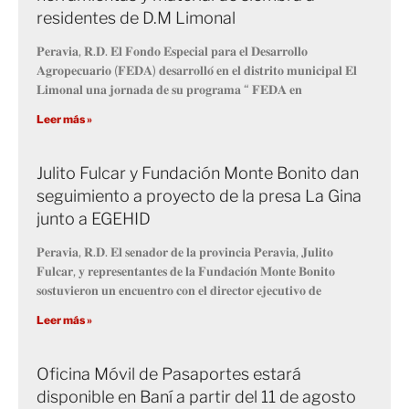
residentes de D.M Limonal
𝐏𝐞𝐫𝐚𝐯𝐢𝐚, 𝐑.𝐃. 𝐄𝐥 𝐅𝐨𝐧𝐝𝐨 𝐄𝐬𝐩𝐞𝐜𝐢𝐚𝐥 𝐩𝐚𝐫𝐚 𝐞𝐥 𝐃𝐞𝐬𝐚𝐫𝐫𝐨𝐥𝐥𝐨
𝐀𝐠𝐫𝐨𝐩𝐞𝐜𝐮𝐚𝐫𝐢𝐨 (𝐅𝐄𝐃𝐀) 𝐝𝐞𝐬𝐚𝐫𝐫𝐨𝐥𝐥𝐨́ 𝐞𝐧 𝐞𝐥 𝐝𝐢𝐬𝐭𝐫𝐢𝐭𝐨 𝐦𝐮𝐧𝐢𝐜𝐢𝐩𝐚𝐥 𝐄𝐥
𝐋𝐢𝐦𝐨𝐧𝐚𝐥 𝐮𝐧𝐚 𝐣𝐨𝐫𝐧𝐚𝐝𝐚 𝐝𝐞 𝐬𝐮 𝐩𝐫𝐨𝐠𝐫𝐚𝐦𝐚 “ 𝐅𝐄𝐃𝐀 𝐞𝐧
Leer más »
Julito Fulcar y Fundación Monte Bonito dan
seguimiento a proyecto de la presa La Gina
junto a EGEHID
𝐏𝐞𝐫𝐚𝐯𝐢𝐚, 𝐑.𝐃. 𝐄𝐥 𝐬𝐞𝐧𝐚𝐝𝐨𝐫 𝐝𝐞 𝐥𝐚 𝐩𝐫𝐨𝐯𝐢𝐧𝐜𝐢𝐚 𝐏𝐞𝐫𝐚𝐯𝐢𝐚, 𝐉𝐮𝐥𝐢𝐭𝐨
𝐅𝐮𝐥𝐜𝐚𝐫, 𝐲 𝐫𝐞𝐩𝐫𝐞𝐬𝐞𝐧𝐭𝐚𝐧𝐭𝐞𝐬 𝐝𝐞 𝐥𝐚 𝐅𝐮𝐧𝐝𝐚𝐜𝐢𝐨́𝐧 𝐌𝐨𝐧𝐭𝐞 𝐁𝐨𝐧𝐢𝐭𝐨
𝐬𝐨𝐬𝐭𝐮𝐯𝐢𝐞𝐫𝐨𝐧 𝐮𝐧 𝐞𝐧𝐜𝐮𝐞𝐧𝐭𝐫𝐨 𝐜𝐨𝐧 𝐞𝐥 𝐝𝐢𝐫𝐞𝐜𝐭𝐨𝐫 𝐞𝐣𝐞𝐜𝐮𝐭𝐢𝐯𝐨 𝐝𝐞
Leer más »
Oficina Móvil de Pasaportes estará
disponible en Baní a partir del 11 de agosto