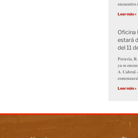
𝐞𝐧𝐜𝐮𝐞𝐧𝐭𝐫𝐨 𝐜
Leer más »
Oficina
estará d
del 11 
𝐏𝐞𝐫𝐚𝐯𝐢𝐚, 𝐑.
𝐲𝐚 𝐬𝐞 𝐞𝐧𝐜𝐮𝐞
𝐀. 𝐂𝐚𝐛𝐫𝐚𝐥, 
𝐜𝐨𝐦𝐞𝐧𝐳𝐚𝐫𝐚́
Leer más »