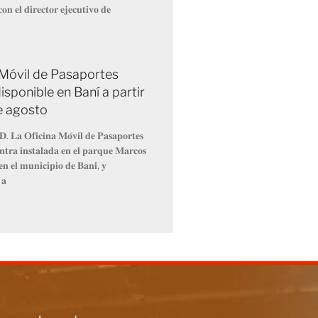
𝐨𝐧 𝐞𝐥 𝐝𝐢𝐫𝐞𝐜𝐭𝐨𝐫 𝐞𝐣𝐞𝐜𝐮𝐭𝐢𝐯𝐨 𝐝𝐞
 Móvil de Pasaportes
isponible en Baní a partir
de agosto
𝐃. 𝐋𝐚 𝐎𝐟𝐢𝐜𝐢𝐧𝐚 𝐌𝐨́𝐯𝐢𝐥 𝐝𝐞 𝐏𝐚𝐬𝐚𝐩𝐨𝐫𝐭𝐞𝐬
𝐧𝐭𝐫𝐚 𝐢𝐧𝐬𝐭𝐚𝐥𝐚𝐝𝐚 𝐞𝐧 𝐞𝐥 𝐩𝐚𝐫𝐪𝐮𝐞 𝐌𝐚𝐫𝐜𝐨𝐬
𝐧 𝐞𝐥 𝐦𝐮𝐧𝐢𝐜𝐢𝐩𝐢𝐨 𝐝𝐞 𝐁𝐚𝐧𝐢́, 𝐲
 𝐚