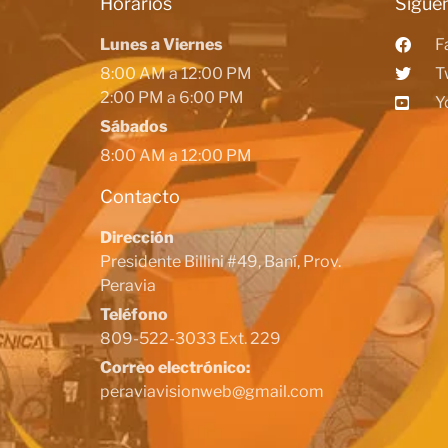
Horarios
Siguen
Lunes a Viernes
F
8:00 AM a 12:00 PM
T
2:00 PM a 6:00 PM
Y
Sábados
8:00 AM a 12:00 PM
Contacto
Dirección
Presidente Billini #49, Baní, Prov.
Peravia
Teléfono
809-522-3033 Ext. 229
Correo electrónico:
peraviavisionweb@gmail.com