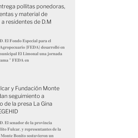
trega pollitas ponedoras,
entas y material de
 a residentes de D.M
𝐃. 𝐄𝐥 𝐅𝐨𝐧𝐝𝐨 𝐄𝐬𝐩𝐞𝐜𝐢𝐚𝐥 𝐩𝐚𝐫𝐚 𝐞𝐥
 𝐀𝐠𝐫𝐨𝐩𝐞𝐜𝐮𝐚𝐫𝐢𝐨 (𝐅𝐄𝐃𝐀) 𝐝𝐞𝐬𝐚𝐫𝐫𝐨𝐥𝐥𝐨́ 𝐞𝐧
 𝐦𝐮𝐧𝐢𝐜𝐢𝐩𝐚𝐥 𝐄𝐥 𝐋𝐢𝐦𝐨𝐧𝐚𝐥 𝐮𝐧𝐚 𝐣𝐨𝐫𝐧𝐚𝐝𝐚
𝐫𝐚𝐦𝐚 “ 𝐅𝐄𝐃𝐀 𝐞𝐧
Fulcar y Fundación Monte
dan seguimiento a
o de la presa La Gina
 EGEHID
𝐃. 𝐄𝐥 𝐬𝐞𝐧𝐚𝐝𝐨𝐫 𝐝𝐞 𝐥𝐚 𝐩𝐫𝐨𝐯𝐢𝐧𝐜𝐢𝐚
𝐢𝐭𝐨 𝐅𝐮𝐥𝐜𝐚𝐫, 𝐲 𝐫𝐞𝐩𝐫𝐞𝐬𝐞𝐧𝐭𝐚𝐧𝐭𝐞𝐬 𝐝𝐞 𝐥𝐚
 𝐌𝐨𝐧𝐭𝐞 𝐁𝐨𝐧𝐢𝐭𝐨 𝐬𝐨𝐬𝐭𝐮𝐯𝐢𝐞𝐫𝐨𝐧 𝐮𝐧