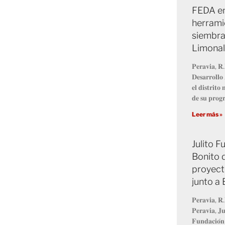
FEDA en
herrami
siembra
Limonal
𝐏𝐞𝐫𝐚𝐯𝐢𝐚, 𝐑.
𝐃𝐞𝐬𝐚𝐫𝐫𝐨𝐥𝐥
𝐞𝐥 𝐝𝐢𝐬𝐭𝐫𝐢𝐭
𝐝𝐞 𝐬𝐮 𝐩𝐫𝐨
Leer más »
Julito 
Bonito 
proyect
junto a
𝐏𝐞𝐫𝐚𝐯𝐢𝐚, 𝐑.
𝐏𝐞𝐫𝐚𝐯𝐢𝐚, 𝐉𝐮
𝐅𝐮𝐧𝐝𝐚𝐜𝐢𝐨́𝐧