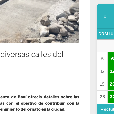
«
DOM
LU
iversas calles del
5
6
12
1
19
2
26
2
to de Baní ofreció detalles sobre las
s con el objetivo de contribuir con la
« octu
enimiento del ornato en la ciudad.