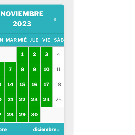
NOVIEMBRE
»
2023
N
MAR
MIÉ
JUE
VIE
SÁB
1
2
3
4
7
8
9
10
11
3
14
15
16
17
18
0
21
22
23
24
25
7
28
29
30
bre
diciembre »