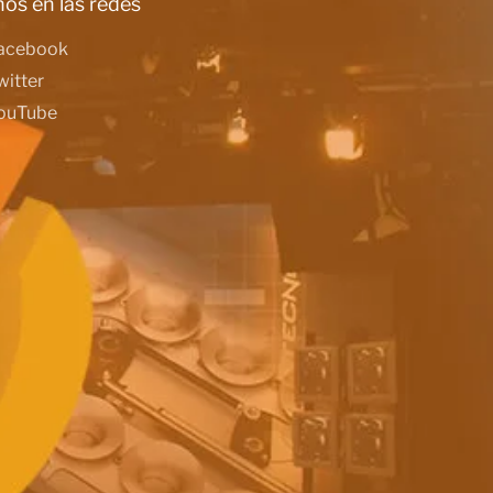
os en las redes
acebook
witter
ouTube