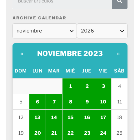
ARCHIVE CALENDAR
NOVIEMBRE 2023
«
»
DOM
LUN
MAR
MIÉ
JUE
VIE
SÁB
1
2
3
4
5
6
7
8
9
10
11
12
13
14
15
16
17
18
19
20
21
22
23
24
25