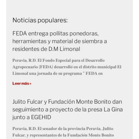
Noticias populares:
FEDA entrega pollitas ponedoras,
herramientas y material de siembra a
residentes de D.M Limonal
𝐏𝐞𝐫𝐚𝐯𝐢𝐚, 𝐑.𝐃. 𝐄𝐥 𝐅𝐨𝐧𝐝𝐨 𝐄𝐬𝐩𝐞𝐜𝐢𝐚𝐥 𝐩𝐚𝐫𝐚 𝐞𝐥 𝐃𝐞𝐬𝐚𝐫𝐫𝐨𝐥𝐥𝐨
𝐀𝐠𝐫𝐨𝐩𝐞𝐜𝐮𝐚𝐫𝐢𝐨 (𝐅𝐄𝐃𝐀) 𝐝𝐞𝐬𝐚𝐫𝐫𝐨𝐥𝐥𝐨́ 𝐞𝐧 𝐞𝐥 𝐝𝐢𝐬𝐭𝐫𝐢𝐭𝐨 𝐦𝐮𝐧𝐢𝐜𝐢𝐩𝐚𝐥 𝐄𝐥
𝐋𝐢𝐦𝐨𝐧𝐚𝐥 𝐮𝐧𝐚 𝐣𝐨𝐫𝐧𝐚𝐝𝐚 𝐝𝐞 𝐬𝐮 𝐩𝐫𝐨𝐠𝐫𝐚𝐦𝐚 “ 𝐅𝐄𝐃𝐀 𝐞𝐧
Leer más »
Julito Fulcar y Fundación Monte Bonito dan
seguimiento a proyecto de la presa La Gina
junto a EGEHID
𝐏𝐞𝐫𝐚𝐯𝐢𝐚, 𝐑.𝐃. 𝐄𝐥 𝐬𝐞𝐧𝐚𝐝𝐨𝐫 𝐝𝐞 𝐥𝐚 𝐩𝐫𝐨𝐯𝐢𝐧𝐜𝐢𝐚 𝐏𝐞𝐫𝐚𝐯𝐢𝐚, 𝐉𝐮𝐥𝐢𝐭𝐨
𝐅𝐮𝐥𝐜𝐚𝐫, 𝐲 𝐫𝐞𝐩𝐫𝐞𝐬𝐞𝐧𝐭𝐚𝐧𝐭𝐞𝐬 𝐝𝐞 𝐥𝐚 𝐅𝐮𝐧𝐝𝐚𝐜𝐢𝐨́𝐧 𝐌𝐨𝐧𝐭𝐞 𝐁𝐨𝐧𝐢𝐭𝐨