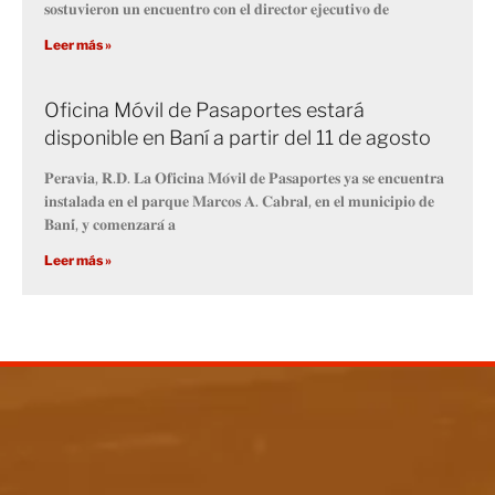
𝐬𝐨𝐬𝐭𝐮𝐯𝐢𝐞𝐫𝐨𝐧 𝐮𝐧 𝐞𝐧𝐜𝐮𝐞𝐧𝐭𝐫𝐨 𝐜𝐨𝐧 𝐞𝐥 𝐝𝐢𝐫𝐞𝐜𝐭𝐨𝐫 𝐞𝐣𝐞𝐜𝐮𝐭𝐢𝐯𝐨 𝐝𝐞
Leer más »
Oficina Móvil de Pasaportes estará
disponible en Baní a partir del 11 de agosto
𝐏𝐞𝐫𝐚𝐯𝐢𝐚, 𝐑.𝐃. 𝐋𝐚 𝐎𝐟𝐢𝐜𝐢𝐧𝐚 𝐌𝐨́𝐯𝐢𝐥 𝐝𝐞 𝐏𝐚𝐬𝐚𝐩𝐨𝐫𝐭𝐞𝐬 𝐲𝐚 𝐬𝐞 𝐞𝐧𝐜𝐮𝐞𝐧𝐭𝐫𝐚
𝐢𝐧𝐬𝐭𝐚𝐥𝐚𝐝𝐚 𝐞𝐧 𝐞𝐥 𝐩𝐚𝐫𝐪𝐮𝐞 𝐌𝐚𝐫𝐜𝐨𝐬 𝐀. 𝐂𝐚𝐛𝐫𝐚𝐥, 𝐞𝐧 𝐞𝐥 𝐦𝐮𝐧𝐢𝐜𝐢𝐩𝐢𝐨 𝐝𝐞
𝐁𝐚𝐧𝐢́, 𝐲 𝐜𝐨𝐦𝐞𝐧𝐳𝐚𝐫𝐚́ 𝐚
Leer más »