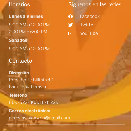
Horarios
Siguenos en las redes
Lunes a Viernes
Facebook
8:00 AM a 12:00 PM
Twitter
2:00 PM a 6:00 PM
YouTube
Sábados
8:00 AM a 12:00 PM
Contacto
Dirección
Presidente Billini #49,
Baní, Prov. Peravia
Teléfono
809-522-3033 Ext. 229
Correo electrónico:
peraviavisionweb@gmail.com