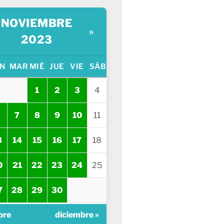
NOVIEMBRE
»
2023
N
MAR
MIÉ
JUE
VIE
SÁB
1
2
3
4
7
8
9
10
11
3
14
15
16
17
18
0
21
22
23
24
25
7
28
29
30
bre
diciembre »