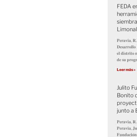
FEDA en
herrami
siembra
Limonal
𝐏𝐞𝐫𝐚𝐯𝐢𝐚, 𝐑.
𝐃𝐞𝐬𝐚𝐫𝐫𝐨𝐥𝐥
𝐞𝐥 𝐝𝐢𝐬𝐭𝐫𝐢𝐭
𝐝𝐞 𝐬𝐮 𝐩𝐫𝐨
Leer más »
Julito 
Bonito 
proyect
junto a
𝐏𝐞𝐫𝐚𝐯𝐢𝐚, 𝐑.
𝐏𝐞𝐫𝐚𝐯𝐢𝐚, 𝐉𝐮
𝐅𝐮𝐧𝐝𝐚𝐜𝐢𝐨́𝐧