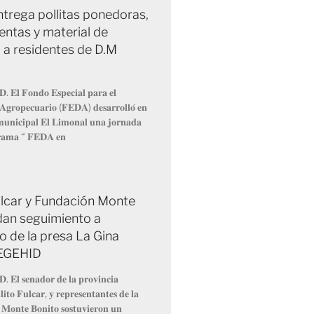
trega pollitas ponedoras,
entas y material de
 a residentes de D.M
𝐃. 𝐄𝐥 𝐅𝐨𝐧𝐝𝐨 𝐄𝐬𝐩𝐞𝐜𝐢𝐚𝐥 𝐩𝐚𝐫𝐚 𝐞𝐥
 𝐀𝐠𝐫𝐨𝐩𝐞𝐜𝐮𝐚𝐫𝐢𝐨 (𝐅𝐄𝐃𝐀) 𝐝𝐞𝐬𝐚𝐫𝐫𝐨𝐥𝐥𝐨́ 𝐞𝐧
 𝐦𝐮𝐧𝐢𝐜𝐢𝐩𝐚𝐥 𝐄𝐥 𝐋𝐢𝐦𝐨𝐧𝐚𝐥 𝐮𝐧𝐚 𝐣𝐨𝐫𝐧𝐚𝐝𝐚
𝐫𝐚𝐦𝐚 “ 𝐅𝐄𝐃𝐀 𝐞𝐧
Fulcar y Fundación Monte
dan seguimiento a
o de la presa La Gina
 EGEHID
𝐃. 𝐄𝐥 𝐬𝐞𝐧𝐚𝐝𝐨𝐫 𝐝𝐞 𝐥𝐚 𝐩𝐫𝐨𝐯𝐢𝐧𝐜𝐢𝐚
𝐢𝐭𝐨 𝐅𝐮𝐥𝐜𝐚𝐫, 𝐲 𝐫𝐞𝐩𝐫𝐞𝐬𝐞𝐧𝐭𝐚𝐧𝐭𝐞𝐬 𝐝𝐞 𝐥𝐚
 𝐌𝐨𝐧𝐭𝐞 𝐁𝐨𝐧𝐢𝐭𝐨 𝐬𝐨𝐬𝐭𝐮𝐯𝐢𝐞𝐫𝐨𝐧 𝐮𝐧