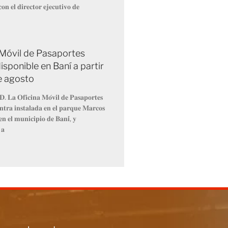
𝐨𝐧 𝐞𝐥 𝐝𝐢𝐫𝐞𝐜𝐭𝐨𝐫 𝐞𝐣𝐞𝐜𝐮𝐭𝐢𝐯𝐨 𝐝𝐞
 Móvil de Pasaportes
isponible en Baní a partir
de agosto
𝐃. 𝐋𝐚 𝐎𝐟𝐢𝐜𝐢𝐧𝐚 𝐌𝐨́𝐯𝐢𝐥 𝐝𝐞 𝐏𝐚𝐬𝐚𝐩𝐨𝐫𝐭𝐞𝐬
𝐧𝐭𝐫𝐚 𝐢𝐧𝐬𝐭𝐚𝐥𝐚𝐝𝐚 𝐞𝐧 𝐞𝐥 𝐩𝐚𝐫𝐪𝐮𝐞 𝐌𝐚𝐫𝐜𝐨𝐬
𝐧 𝐞𝐥 𝐦𝐮𝐧𝐢𝐜𝐢𝐩𝐢𝐨 𝐝𝐞 𝐁𝐚𝐧𝐢́, 𝐲
 𝐚