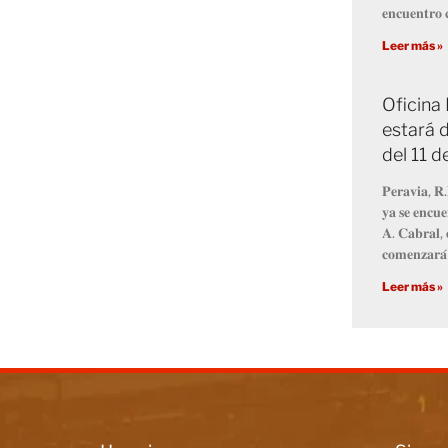
𝐞𝐧𝐜𝐮𝐞𝐧𝐭𝐫𝐨 𝐜
Leer más »
Oficina
estará d
del 11 
𝐏𝐞𝐫𝐚𝐯𝐢𝐚, 𝐑.
𝐲𝐚 𝐬𝐞 𝐞𝐧𝐜𝐮𝐞
𝐀. 𝐂𝐚𝐛𝐫𝐚𝐥, 
𝐜𝐨𝐦𝐞𝐧𝐳𝐚𝐫𝐚́
Leer más »