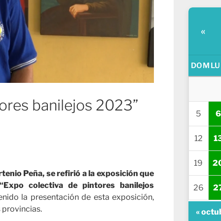
«
DOM
LU
ores banilejos 2023”
5
6
12
1
19
2
tenio Peña, se refirió a la exposición que
Expo colectiva de pintores banilejos
26
2
tenido la presentación de esta exposición,
 provincias.
« octu