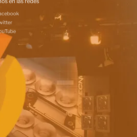
os en las redes
acebook
witter
ouTube