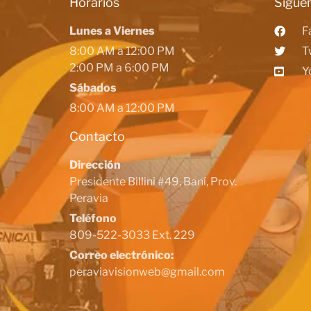
Horarios
Siguen
Lunes a Viernes
F
8:00 AM a 12:00 PM
T
2:00 PM a 6:00 PM
Y
Sábados
8:00 AM a 12:00 PM
Contacto
Dirección
Presidente Billini #49, Baní, Prov.
Peravia
Teléfono
809-522-3033 Ext. 229
Correo electrónico:
peraviavisionweb@gmail.com