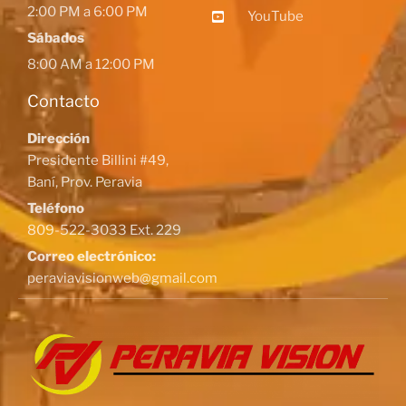
2:00 PM a 6:00 PM
YouTube
Sábados
8:00 AM a 12:00 PM
Contacto
Dirección
Presidente Billini #49,
Baní, Prov. Peravia
Teléfono
809-522-3033 Ext. 229
Correo electrónico:
peraviavisionweb@gmail.com