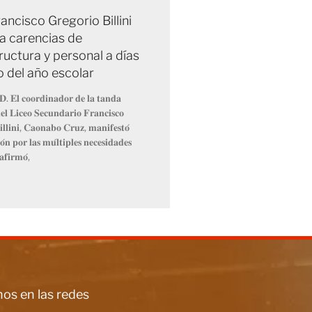
ancisco Gregorio Billini
a carencias de
ructura y personal a días
io del año escolar
𝐃. 𝐄𝐥 𝐜𝐨𝐨𝐫𝐝𝐢𝐧𝐚𝐝𝐨𝐫 𝐝𝐞 𝐥𝐚 𝐭𝐚𝐧𝐝𝐚
𝐥 𝐋𝐢𝐜𝐞𝐨 𝐒𝐞𝐜𝐮𝐧𝐝𝐚𝐫𝐢𝐨 𝐅𝐫𝐚𝐧𝐜𝐢𝐬𝐜𝐨
𝐥𝐥𝐢𝐧𝐢, 𝐂𝐚𝐨𝐧𝐚𝐛𝐨 𝐂𝐫𝐮𝐳, 𝐦𝐚𝐧𝐢𝐟𝐞𝐬𝐭𝐨́
́𝐧 𝐩𝐨𝐫 𝐥𝐚𝐬 𝐦𝐮́𝐥𝐭𝐢𝐩𝐥𝐞𝐬 𝐧𝐞𝐜𝐞𝐬𝐢𝐝𝐚𝐝𝐞𝐬
𝐚𝐟𝐢𝐫𝐦𝐨́,
os en las redes