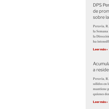
DPS Per
de prom
sobre l
𝐏𝐞𝐫𝐚𝐯𝐢𝐚, 𝐑.
𝐥𝐚 𝐒𝐞𝐦𝐚𝐧𝐚 
𝐥𝐚 𝐃𝐢𝐫𝐞𝐜𝐜𝐢
𝐡𝐚 𝐢𝐧𝐭𝐞𝐧𝐬𝐢𝐟
Leer más »
Acumula
a resid
𝐏𝐞𝐫𝐚𝐯𝐢𝐚, 𝐑.
𝐬𝐨́𝐥𝐢𝐝𝐨𝐬 𝐞
𝐦𝐚𝐧𝐭𝐢𝐞𝐧𝐞 𝐩
𝐪𝐮𝐢𝐞𝐧𝐞𝐬 𝐝𝐞
Leer más »