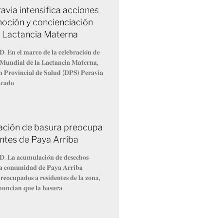
avia intensifica acciones
oción y concienciación
a Lactancia Materna
𝐃. 𝐄𝐧 𝐞𝐥 𝐦𝐚𝐫𝐜𝐨 𝐝𝐞 𝐥𝐚 𝐜𝐞𝐥𝐞𝐛𝐫𝐚𝐜𝐢𝐨́𝐧 𝐝𝐞
𝐌𝐮𝐧𝐝𝐢𝐚𝐥 𝐝𝐞 𝐥𝐚 𝐋𝐚𝐜𝐭𝐚𝐧𝐜𝐢𝐚 𝐌𝐚𝐭𝐞𝐫𝐧𝐚,
́𝐧 𝐏𝐫𝐨𝐯𝐢𝐧𝐜𝐢𝐚𝐥 𝐝𝐞 𝐒𝐚𝐥𝐮𝐝 (𝐃𝐏𝐒) 𝐏𝐞𝐫𝐚𝐯𝐢𝐚
𝐢𝐜𝐚𝐝𝐨
ción de basura preocupa
entes de Paya Arriba
𝐃. 𝐋𝐚 𝐚𝐜𝐮𝐦𝐮𝐥𝐚𝐜𝐢𝐨́𝐧 𝐝𝐞 𝐝𝐞𝐬𝐞𝐜𝐡𝐨𝐬
 𝐥𝐚 𝐜𝐨𝐦𝐮𝐧𝐢𝐝𝐚𝐝 𝐝𝐞 𝐏𝐚𝐲𝐚 𝐀𝐫𝐫𝐢𝐛𝐚
𝐞𝐨𝐜𝐮𝐩𝐚𝐝𝐨𝐬 𝐚 𝐫𝐞𝐬𝐢𝐝𝐞𝐧𝐭𝐞𝐬 𝐝𝐞 𝐥𝐚 𝐳𝐨𝐧𝐚,
𝐧𝐮𝐧𝐜𝐢𝐚𝐧 𝐪𝐮𝐞 𝐥𝐚 𝐛𝐚𝐬𝐮𝐫𝐚