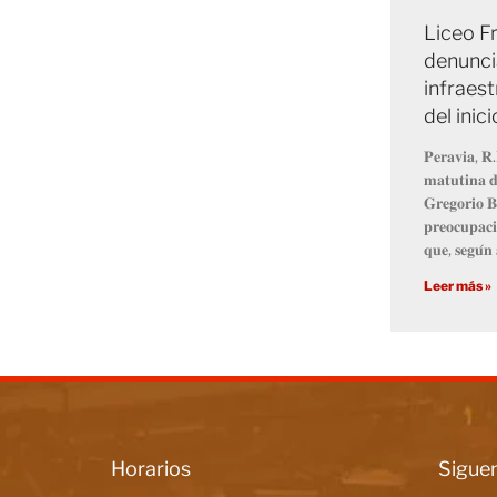
Liceo Fr
denunci
infraest
del inic
𝐏𝐞𝐫𝐚𝐯𝐢𝐚, 𝐑.
𝐦𝐚𝐭𝐮𝐭𝐢𝐧𝐚 𝐝
𝐆𝐫𝐞𝐠𝐨𝐫𝐢𝐨 𝐁
𝐩𝐫𝐞𝐨𝐜𝐮𝐩𝐚𝐜𝐢
𝐪𝐮𝐞, 𝐬𝐞𝐠𝐮́𝐧 
Leer más »
Horarios
Siguen