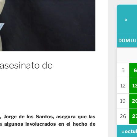
«
DOM
LU
 asesinato de
5
6
12
1
19
2
26
2
, Jorge de los Santos, asegura que las
 a algunos involucrados en el hecho de
« octu