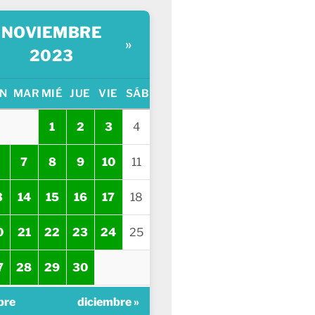
NOVIEMBRE
»
2023
N
MAR
MIÉ
JUE
VIE
SÁB
1
2
3
4
7
8
9
10
11
3
14
15
16
17
18
0
21
22
23
24
25
7
28
29
30
bre
diciembre »