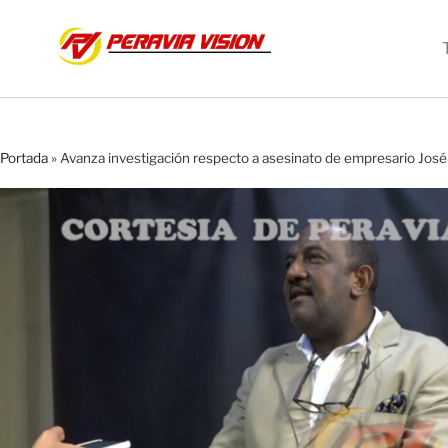
Portada
»
Avanza investigación respecto a asesinato de empresario Jos