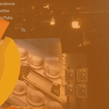
acebook
witter
ouTube