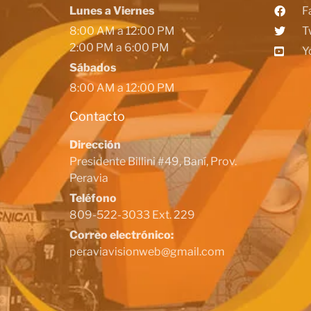
Lunes a Viernes
F
8:00 AM a 12:00 PM
T
2:00 PM a 6:00 PM
Y
Sábados
8:00 AM a 12:00 PM
Contacto
Dirección
Presidente Billini #49, Baní, Prov.
Peravia
Teléfono
809-522-3033 Ext. 229
Correo electrónico:
peraviavisionweb@gmail.com