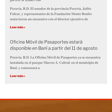
𝐏𝐞𝐫𝐚𝐯𝐢𝐚, 𝐑.𝐃. 𝐄𝐥 𝐬𝐞𝐧𝐚𝐝𝐨𝐫 𝐝𝐞 𝐥𝐚 𝐩𝐫𝐨𝐯𝐢𝐧𝐜𝐢𝐚 𝐏𝐞𝐫𝐚𝐯𝐢𝐚, 𝐉𝐮𝐥𝐢𝐭𝐨
𝐅𝐮𝐥𝐜𝐚𝐫, 𝐲 𝐫𝐞𝐩𝐫𝐞𝐬𝐞𝐧𝐭𝐚𝐧𝐭𝐞𝐬 𝐝𝐞 𝐥𝐚 𝐅𝐮𝐧𝐝𝐚𝐜𝐢𝐨́𝐧 𝐌𝐨𝐧𝐭𝐞 𝐁𝐨𝐧𝐢𝐭𝐨
𝐬𝐨𝐬𝐭𝐮𝐯𝐢𝐞𝐫𝐨𝐧 𝐮𝐧 𝐞𝐧𝐜𝐮𝐞𝐧𝐭𝐫𝐨 𝐜𝐨𝐧 𝐞𝐥 𝐝𝐢𝐫𝐞𝐜𝐭𝐨𝐫 𝐞𝐣𝐞𝐜𝐮𝐭𝐢𝐯𝐨 𝐝𝐞
Leer más »
Oficina Móvil de Pasaportes estará
disponible en Baní a partir del 11 de agosto
𝐏𝐞𝐫𝐚𝐯𝐢𝐚, 𝐑.𝐃. 𝐋𝐚 𝐎𝐟𝐢𝐜𝐢𝐧𝐚 𝐌𝐨́𝐯𝐢𝐥 𝐝𝐞 𝐏𝐚𝐬𝐚𝐩𝐨𝐫𝐭𝐞𝐬 𝐲𝐚 𝐬𝐞 𝐞𝐧𝐜𝐮𝐞𝐧𝐭𝐫𝐚
𝐢𝐧𝐬𝐭𝐚𝐥𝐚𝐝𝐚 𝐞𝐧 𝐞𝐥 𝐩𝐚𝐫𝐪𝐮𝐞 𝐌𝐚𝐫𝐜𝐨𝐬 𝐀. 𝐂𝐚𝐛𝐫𝐚𝐥, 𝐞𝐧 𝐞𝐥 𝐦𝐮𝐧𝐢𝐜𝐢𝐩𝐢𝐨 𝐝𝐞
𝐁𝐚𝐧𝐢́, 𝐲 𝐜𝐨𝐦𝐞𝐧𝐳𝐚𝐫𝐚́ 𝐚
Leer más »