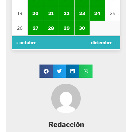
19
20
21
22
23
24
25
26
27
28
29
30
« octubre
diciembre »
Redacción