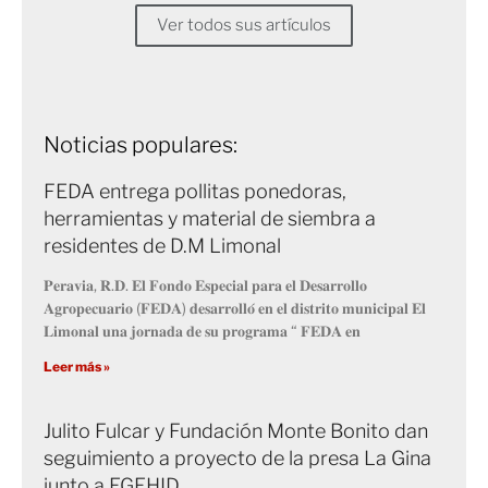
Ver todos sus artículos
Noticias populares:
FEDA entrega pollitas ponedoras,
herramientas y material de siembra a
residentes de D.M Limonal
𝐏𝐞𝐫𝐚𝐯𝐢𝐚, 𝐑.𝐃. 𝐄𝐥 𝐅𝐨𝐧𝐝𝐨 𝐄𝐬𝐩𝐞𝐜𝐢𝐚𝐥 𝐩𝐚𝐫𝐚 𝐞𝐥 𝐃𝐞𝐬𝐚𝐫𝐫𝐨𝐥𝐥𝐨
𝐀𝐠𝐫𝐨𝐩𝐞𝐜𝐮𝐚𝐫𝐢𝐨 (𝐅𝐄𝐃𝐀) 𝐝𝐞𝐬𝐚𝐫𝐫𝐨𝐥𝐥𝐨́ 𝐞𝐧 𝐞𝐥 𝐝𝐢𝐬𝐭𝐫𝐢𝐭𝐨 𝐦𝐮𝐧𝐢𝐜𝐢𝐩𝐚𝐥 𝐄𝐥
𝐋𝐢𝐦𝐨𝐧𝐚𝐥 𝐮𝐧𝐚 𝐣𝐨𝐫𝐧𝐚𝐝𝐚 𝐝𝐞 𝐬𝐮 𝐩𝐫𝐨𝐠𝐫𝐚𝐦𝐚 “ 𝐅𝐄𝐃𝐀 𝐞𝐧
Leer más »
Julito Fulcar y Fundación Monte Bonito dan
seguimiento a proyecto de la presa La Gina
junto a EGEHID