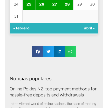
24
25
26
27
28
29
30
31
« febrero
abril »
Noticias populares:
Online Pokies NZ: top payment methods for
hassle-free deposits and withdrawals
In the vibrant world of online casinos, the ease of making