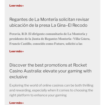
Leer más »
Regantes de La Montería solicitan revisar
ubicación de la presa La Gina–El Recodo
𝐏𝐞𝐫𝐚𝐯𝐢𝐚, 𝐑.𝐃. 𝐄𝐥 𝐝𝐢𝐫𝐢𝐠𝐞𝐧𝐭𝐞 𝐜𝐨𝐦𝐮𝐧𝐢𝐭𝐚𝐫𝐢𝐨 𝐝𝐞 𝐋𝐚 𝐌𝐨𝐧𝐭𝐞𝐫𝐢́𝐚 𝐲
𝐩𝐫𝐞𝐬𝐢𝐝𝐞𝐧𝐭𝐞 𝐝𝐞 𝐥𝐚 𝐉𝐮𝐧𝐭𝐚 𝐝𝐞 𝐑𝐞𝐠𝐚𝐧𝐭𝐞𝐬 𝐌𝐨𝐧𝐭𝐞𝐫𝐢́𝐚–𝐕𝐢𝐥𝐥𝐚 𝐆𝐮̈𝐞𝐫𝐚,
𝐅𝐫𝐚𝐧𝐜𝐢𝐬 𝐂𝐚𝐬𝐭𝐢𝐥𝐥𝐨, 𝐜𝐨𝐧𝐨𝐜𝐢𝐝𝐨 𝐜𝐨𝐦𝐨 𝐅𝐮𝐭𝐮𝐫𝐨, 𝐬𝐨𝐥𝐢𝐜𝐢𝐭𝐨́ 𝐚 𝐥𝐚𝐬
Leer más »
Discover the best promotions at Rocket
Casino Australia: elevate your gaming with
exclusive
Exploring the world of online casinos can be both thrilling
and rewarding, especially when it comes to choosing the
right platform to enhance your gaming
Leer más »