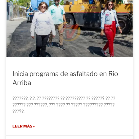
Inicia programa de asfaltado en Rio
Arriba
???????, ?.?. ?? ???????? ?? ????????? ?? ??????́ ?? ??
?????? ??? ??????, ??? ???? ?? ????́? ????????? ?????
????́?.
LEER MÁS »