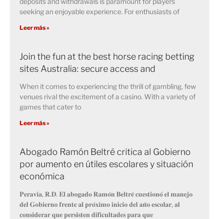
deposits and withdrawals is paramount for players
seeking an enjoyable experience. For enthusiasts of
Leer más »
Join the fun at the best horse racing betting
sites Australia: secure access and
When it comes to experiencing the thrill of gambling, few
venues rival the excitement of a casino. With a variety of
games that cater to
Leer más »
Abogado Ramón Beltré critica al Gobierno
por aumento en útiles escolares y situación
económica
𝐏𝐞𝐫𝐚𝐯𝐢𝐚, 𝐑.𝐃. 𝐄𝐥 𝐚𝐛𝐨𝐠𝐚𝐝𝐨 𝐑𝐚𝐦𝐨́𝐧 𝐁𝐞𝐥𝐭𝐫𝐞́ 𝐜𝐮𝐞𝐬𝐭𝐢𝐨𝐧𝐨́ 𝐞𝐥 𝐦𝐚𝐧𝐞𝐣𝐨
𝐝𝐞𝐥 𝐆𝐨𝐛𝐢𝐞𝐫𝐧𝐨 𝐟𝐫𝐞𝐧𝐭𝐞 𝐚𝐥 𝐩𝐫𝐨́𝐱𝐢𝐦𝐨 𝐢𝐧𝐢𝐜𝐢𝐨 𝐝𝐞𝐥 𝐚𝐧̃𝐨 𝐞𝐬𝐜𝐨𝐥𝐚𝐫, 𝐚𝐥
𝐜𝐨𝐧𝐬𝐢𝐝𝐞𝐫𝐚𝐫 𝐪𝐮𝐞 𝐩𝐞𝐫𝐬𝐢𝐬𝐭𝐞𝐧 𝐝𝐢𝐟𝐢𝐜𝐮𝐥𝐭𝐚𝐝𝐞𝐬 𝐩𝐚𝐫𝐚 𝐪𝐮𝐞