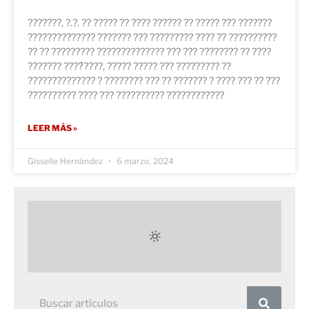
???????, ?.?. ?? ????? ?? ???? ?????? ?? ????? ??? ???????
?????????????? ??????? ??? ????????? ???? ?? ??????????
?? ?? ????????? ?????????????? ??? ??? ???????? ?? ????
??????? ????́????, ????? ????? ??? ????????? ??
?????????????? ? ???????? ??? ?? ??????? ? ???? ??? ?? ???
?????????? ???? ??? ?????????? ????????????
LEER MÁS »
Gisselle Hernández
6 marzo, 2024