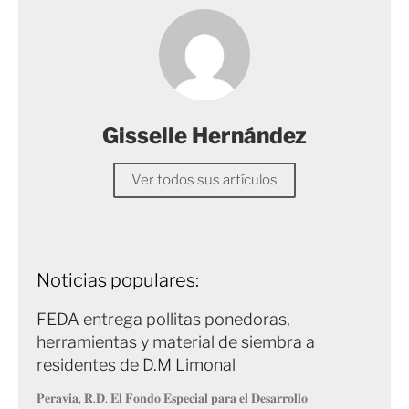
Gisselle Hernández
Ver todos sus artículos
Noticias populares:
FEDA entrega pollitas ponedoras,
herramientas y material de siembra a
residentes de D.M Limonal
𝐏𝐞𝐫𝐚𝐯𝐢𝐚, 𝐑.𝐃. 𝐄𝐥 𝐅𝐨𝐧𝐝𝐨 𝐄𝐬𝐩𝐞𝐜𝐢𝐚𝐥 𝐩𝐚𝐫𝐚 𝐞𝐥 𝐃𝐞𝐬𝐚𝐫𝐫𝐨𝐥𝐥𝐨