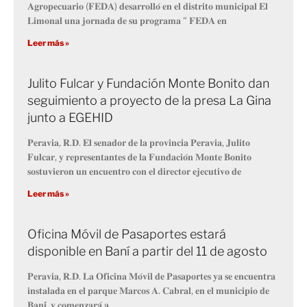
𝐀𝐠𝐫𝐨𝐩𝐞𝐜𝐮𝐚𝐫𝐢𝐨 (𝐅𝐄𝐃𝐀) 𝐝𝐞𝐬𝐚𝐫𝐫𝐨𝐥𝐥𝐨́ 𝐞𝐧 𝐞𝐥 𝐝𝐢𝐬𝐭𝐫𝐢𝐭𝐨 𝐦𝐮𝐧𝐢𝐜𝐢𝐩𝐚𝐥 𝐄𝐥
𝐋𝐢𝐦𝐨𝐧𝐚𝐥 𝐮𝐧𝐚 𝐣𝐨𝐫𝐧𝐚𝐝𝐚 𝐝𝐞 𝐬𝐮 𝐩𝐫𝐨𝐠𝐫𝐚𝐦𝐚 “ 𝐅𝐄𝐃𝐀 𝐞𝐧
Leer más »
Julito Fulcar y Fundación Monte Bonito dan
seguimiento a proyecto de la presa La Gina
junto a EGEHID
𝐏𝐞𝐫𝐚𝐯𝐢𝐚, 𝐑.𝐃. 𝐄𝐥 𝐬𝐞𝐧𝐚𝐝𝐨𝐫 𝐝𝐞 𝐥𝐚 𝐩𝐫𝐨𝐯𝐢𝐧𝐜𝐢𝐚 𝐏𝐞𝐫𝐚𝐯𝐢𝐚, 𝐉𝐮𝐥𝐢𝐭𝐨
𝐅𝐮𝐥𝐜𝐚𝐫, 𝐲 𝐫𝐞𝐩𝐫𝐞𝐬𝐞𝐧𝐭𝐚𝐧𝐭𝐞𝐬 𝐝𝐞 𝐥𝐚 𝐅𝐮𝐧𝐝𝐚𝐜𝐢𝐨́𝐧 𝐌𝐨𝐧𝐭𝐞 𝐁𝐨𝐧𝐢𝐭𝐨
𝐬𝐨𝐬𝐭𝐮𝐯𝐢𝐞𝐫𝐨𝐧 𝐮𝐧 𝐞𝐧𝐜𝐮𝐞𝐧𝐭𝐫𝐨 𝐜𝐨𝐧 𝐞𝐥 𝐝𝐢𝐫𝐞𝐜𝐭𝐨𝐫 𝐞𝐣𝐞𝐜𝐮𝐭𝐢𝐯𝐨 𝐝𝐞
Leer más »
Oficina Móvil de Pasaportes estará
disponible en Baní a partir del 11 de agosto
𝐏𝐞𝐫𝐚𝐯𝐢𝐚, 𝐑.𝐃. 𝐋𝐚 𝐎𝐟𝐢𝐜𝐢𝐧𝐚 𝐌𝐨́𝐯𝐢𝐥 𝐝𝐞 𝐏𝐚𝐬𝐚𝐩𝐨𝐫𝐭𝐞𝐬 𝐲𝐚 𝐬𝐞 𝐞𝐧𝐜𝐮𝐞𝐧𝐭𝐫𝐚
𝐢𝐧𝐬𝐭𝐚𝐥𝐚𝐝𝐚 𝐞𝐧 𝐞𝐥 𝐩𝐚𝐫𝐪𝐮𝐞 𝐌𝐚𝐫𝐜𝐨𝐬 𝐀. 𝐂𝐚𝐛𝐫𝐚𝐥, 𝐞𝐧 𝐞𝐥 𝐦𝐮𝐧𝐢𝐜𝐢𝐩𝐢𝐨 𝐝𝐞
𝐁𝐚𝐧𝐢́, 𝐲 𝐜𝐨𝐦𝐞𝐧𝐳𝐚𝐫𝐚́ 𝐚