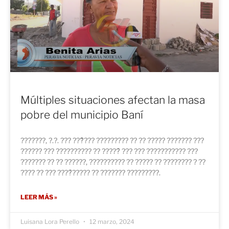
Múltiples situaciones afectan la masa
pobre del municipio Baní
???????, ?.?. ??? ???̃??? ????????? ?? ?? ????? ??????? ???
?????? ??? ?????????? ?? ?????́ ??? ??? ??????????? ???
??????? ?? ?? ??????, ?????????? ?? ????? ?? ???????? ? ??
???? ?? ??? ????́????? ?? ??????? ?????????.
LEER MÁS »
Luisana Lora Perello
12 marzo, 2024