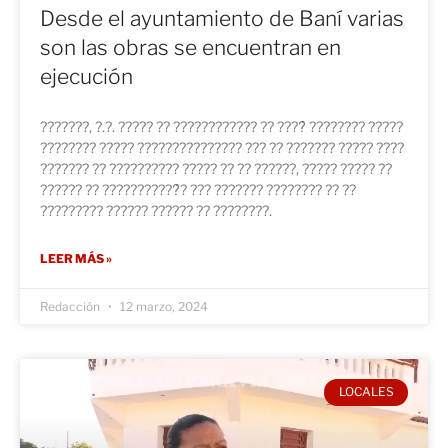
Desde el ayuntamiento de Baní varias
son las obras se encuentran en
ejecución
???????, ?.?. ????? ?? ???????????? ?? ????́ ???????? ?????
???????? ????? ??????????????? ??? ?? ??????? ????? ????
??????? ?? ?????????? ????? ?? ?? ??????, ????? ????? ??
?????? ?? ???????????́? ??? ??????? ???????? ?? ??
????????? ?????? ?????? ?? ????????.
LEER MÁS »
Redacción
12 marzo, 2024
LOCALES