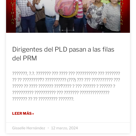
Dirigentes del PLD pasan a las filas
del PRM
???????, ?.?. ??????? ??? ???? ??? ?????????? ??? ???????
?? ?? ?????????́? ?????????? (???) ??? ??? ?????????? ???
????? ?? ???? ??????? ????́???? ? ??? ?????? ? ?????? ?
?????????? ?????????? ??? ??????? ??????????????
??????? ?? ?? ????????? ???????.
LEER MÁS »
Gisselle Hernández
12 marzo, 2024