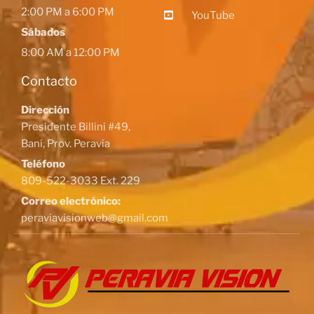
2:00 PM a 6:00 PM
YouTube
Sábados
8:00 AM a 12:00 PM
Contacto
Dirección
Presidente Billini #49,
Baní, Prov. Peravia
Teléfono
809-522-3033 Ext. 229
Correo electrónico:
peraviavisionweb@gmail.com