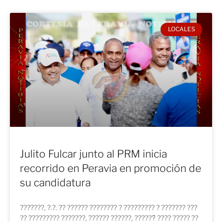
LOCALES
Julito Fulcar junto al PRM inicia
recorrido en Peravia en promoción de
su candidatura
???????, ?.?. ?? ?????? ???????? ? ????????? ? ??????? ???
?? ????????? ???????, ?????? ??????, ??????́ ???? ????? ??