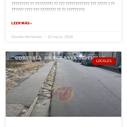
????????? ?? ????????́? ?? ??? ???????????? ??? ????? ? ??
??́???? ???? ??? ???????? ?? ?? ????́?????.
LEER MÁS »
Gisselle Hernández
12 marzo, 2024
LOCALES