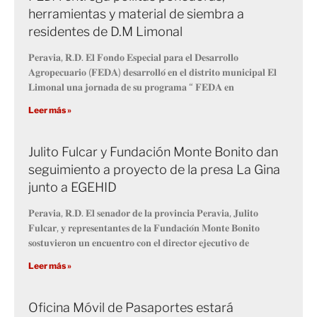
herramientas y material de siembra a
residentes de D.M Limonal
𝐏𝐞𝐫𝐚𝐯𝐢𝐚, 𝐑.𝐃. 𝐄𝐥 𝐅𝐨𝐧𝐝𝐨 𝐄𝐬𝐩𝐞𝐜𝐢𝐚𝐥 𝐩𝐚𝐫𝐚 𝐞𝐥 𝐃𝐞𝐬𝐚𝐫𝐫𝐨𝐥𝐥𝐨
𝐀𝐠𝐫𝐨𝐩𝐞𝐜𝐮𝐚𝐫𝐢𝐨 (𝐅𝐄𝐃𝐀) 𝐝𝐞𝐬𝐚𝐫𝐫𝐨𝐥𝐥𝐨́ 𝐞𝐧 𝐞𝐥 𝐝𝐢𝐬𝐭𝐫𝐢𝐭𝐨 𝐦𝐮𝐧𝐢𝐜𝐢𝐩𝐚𝐥 𝐄𝐥
𝐋𝐢𝐦𝐨𝐧𝐚𝐥 𝐮𝐧𝐚 𝐣𝐨𝐫𝐧𝐚𝐝𝐚 𝐝𝐞 𝐬𝐮 𝐩𝐫𝐨𝐠𝐫𝐚𝐦𝐚 “ 𝐅𝐄𝐃𝐀 𝐞𝐧
Leer más »
Julito Fulcar y Fundación Monte Bonito dan
seguimiento a proyecto de la presa La Gina
junto a EGEHID
𝐏𝐞𝐫𝐚𝐯𝐢𝐚, 𝐑.𝐃. 𝐄𝐥 𝐬𝐞𝐧𝐚𝐝𝐨𝐫 𝐝𝐞 𝐥𝐚 𝐩𝐫𝐨𝐯𝐢𝐧𝐜𝐢𝐚 𝐏𝐞𝐫𝐚𝐯𝐢𝐚, 𝐉𝐮𝐥𝐢𝐭𝐨
𝐅𝐮𝐥𝐜𝐚𝐫, 𝐲 𝐫𝐞𝐩𝐫𝐞𝐬𝐞𝐧𝐭𝐚𝐧𝐭𝐞𝐬 𝐝𝐞 𝐥𝐚 𝐅𝐮𝐧𝐝𝐚𝐜𝐢𝐨́𝐧 𝐌𝐨𝐧𝐭𝐞 𝐁𝐨𝐧𝐢𝐭𝐨
𝐬𝐨𝐬𝐭𝐮𝐯𝐢𝐞𝐫𝐨𝐧 𝐮𝐧 𝐞𝐧𝐜𝐮𝐞𝐧𝐭𝐫𝐨 𝐜𝐨𝐧 𝐞𝐥 𝐝𝐢𝐫𝐞𝐜𝐭𝐨𝐫 𝐞𝐣𝐞𝐜𝐮𝐭𝐢𝐯𝐨 𝐝𝐞
Leer más »
Oficina Móvil de Pasaportes estará