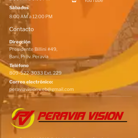
YouTube
Sábados
8:00 AM a 12:00 PM
Contacto
Dirección
Presidente Billini #49,
Baní, Prov. Peravia
Teléfono
809-522-3033 Ext. 229
Correo electrónico:
peraviavisionweb@gmail.com