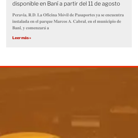
disponible en Baní a partir del 11 de agosto
𝐏𝐞𝐫𝐚𝐯𝐢𝐚, 𝐑.𝐃. 𝐋𝐚 𝐎𝐟𝐢𝐜𝐢𝐧𝐚 𝐌𝐨́𝐯𝐢𝐥 𝐝𝐞 𝐏𝐚𝐬𝐚𝐩𝐨𝐫𝐭𝐞𝐬 𝐲𝐚 𝐬𝐞 𝐞𝐧𝐜𝐮𝐞𝐧𝐭𝐫𝐚
𝐢𝐧𝐬𝐭𝐚𝐥𝐚𝐝𝐚 𝐞𝐧 𝐞𝐥 𝐩𝐚𝐫𝐪𝐮𝐞 𝐌𝐚𝐫𝐜𝐨𝐬 𝐀. 𝐂𝐚𝐛𝐫𝐚𝐥, 𝐞𝐧 𝐞𝐥 𝐦𝐮𝐧𝐢𝐜𝐢𝐩𝐢𝐨 𝐝𝐞
𝐁𝐚𝐧𝐢́, 𝐲 𝐜𝐨𝐦𝐞𝐧𝐳𝐚𝐫𝐚́ 𝐚
Leer más »