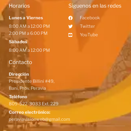
Horarios
Siguenos en las redes
Lunes a Viernes
Facebook
8:00 AM a 12:00 PM
Twitter
2:00 PM a 6:00 PM
YouTube
Sábados
8:00 AM a 12:00 PM
Contacto
Dirección
Presidente Billini #49,
Baní, Prov. Peravia
Teléfono
809-522-3033 Ext. 229
Correo electrónico:
peraviavisionweb@gmail.com