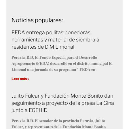
Noticias populares:
FEDA entrega pollitas ponedoras,
herramientas y material de siembra a
residentes de D.M Limonal
𝐏𝐞𝐫𝐚𝐯𝐢𝐚, 𝐑.𝐃. 𝐄𝐥 𝐅𝐨𝐧𝐝𝐨 𝐄𝐬𝐩𝐞𝐜𝐢𝐚𝐥 𝐩𝐚𝐫𝐚 𝐞𝐥 𝐃𝐞𝐬𝐚𝐫𝐫𝐨𝐥𝐥𝐨
𝐀𝐠𝐫𝐨𝐩𝐞𝐜𝐮𝐚𝐫𝐢𝐨 (𝐅𝐄𝐃𝐀) 𝐝𝐞𝐬𝐚𝐫𝐫𝐨𝐥𝐥𝐨́ 𝐞𝐧 𝐞𝐥 𝐝𝐢𝐬𝐭𝐫𝐢𝐭𝐨 𝐦𝐮𝐧𝐢𝐜𝐢𝐩𝐚𝐥 𝐄𝐥
𝐋𝐢𝐦𝐨𝐧𝐚𝐥 𝐮𝐧𝐚 𝐣𝐨𝐫𝐧𝐚𝐝𝐚 𝐝𝐞 𝐬𝐮 𝐩𝐫𝐨𝐠𝐫𝐚𝐦𝐚 “ 𝐅𝐄𝐃𝐀 𝐞𝐧
Leer más »
Julito Fulcar y Fundación Monte Bonito dan
seguimiento a proyecto de la presa La Gina
junto a EGEHID
𝐏𝐞𝐫𝐚𝐯𝐢𝐚, 𝐑.𝐃. 𝐄𝐥 𝐬𝐞𝐧𝐚𝐝𝐨𝐫 𝐝𝐞 𝐥𝐚 𝐩𝐫𝐨𝐯𝐢𝐧𝐜𝐢𝐚 𝐏𝐞𝐫𝐚𝐯𝐢𝐚, 𝐉𝐮𝐥𝐢𝐭𝐨
𝐅𝐮𝐥𝐜𝐚𝐫, 𝐲 𝐫𝐞𝐩𝐫𝐞𝐬𝐞𝐧𝐭𝐚𝐧𝐭𝐞𝐬 𝐝𝐞 𝐥𝐚 𝐅𝐮𝐧𝐝𝐚𝐜𝐢𝐨́𝐧 𝐌𝐨𝐧𝐭𝐞 𝐁𝐨𝐧𝐢𝐭𝐨