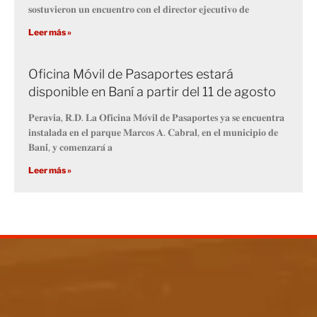
𝐬𝐨𝐬𝐭𝐮𝐯𝐢𝐞𝐫𝐨𝐧 𝐮𝐧 𝐞𝐧𝐜𝐮𝐞𝐧𝐭𝐫𝐨 𝐜𝐨𝐧 𝐞𝐥 𝐝𝐢𝐫𝐞𝐜𝐭𝐨𝐫 𝐞𝐣𝐞𝐜𝐮𝐭𝐢𝐯𝐨 𝐝𝐞
Leer más »
Oficina Móvil de Pasaportes estará
disponible en Baní a partir del 11 de agosto
𝐏𝐞𝐫𝐚𝐯𝐢𝐚, 𝐑.𝐃. 𝐋𝐚 𝐎𝐟𝐢𝐜𝐢𝐧𝐚 𝐌𝐨́𝐯𝐢𝐥 𝐝𝐞 𝐏𝐚𝐬𝐚𝐩𝐨𝐫𝐭𝐞𝐬 𝐲𝐚 𝐬𝐞 𝐞𝐧𝐜𝐮𝐞𝐧𝐭𝐫𝐚
𝐢𝐧𝐬𝐭𝐚𝐥𝐚𝐝𝐚 𝐞𝐧 𝐞𝐥 𝐩𝐚𝐫𝐪𝐮𝐞 𝐌𝐚𝐫𝐜𝐨𝐬 𝐀. 𝐂𝐚𝐛𝐫𝐚𝐥, 𝐞𝐧 𝐞𝐥 𝐦𝐮𝐧𝐢𝐜𝐢𝐩𝐢𝐨 𝐝𝐞
𝐁𝐚𝐧𝐢́, 𝐲 𝐜𝐨𝐦𝐞𝐧𝐳𝐚𝐫𝐚́ 𝐚
Leer más »