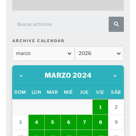
ARCHIVE CALENDAR
MARZO 2024
«
»
DOM
LUN
MAR
MIÉ
JUE
VIE
SÁB
1
2
3
4
5
6
7
8
9