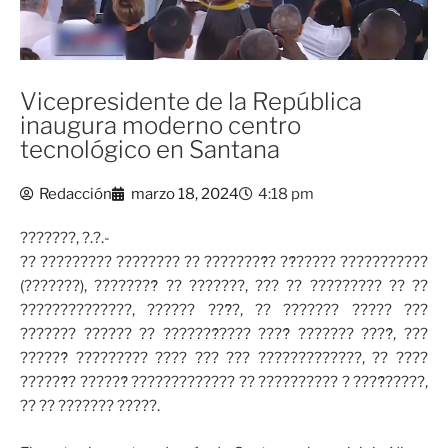
Vicepresidente de la República
inaugura moderno centro
tecnológico en Santana
Redacción
marzo 18, 2024
4:18 pm
???????, ?.?.-
?? ????????? ???????? ?? ????????́? ??́????? ???????????
(???????), ????????́ ?? ???????, ??? ?? ????????? ?? ??
??????????????, ?????? ???̃?, ?? ??????? ????? ???
??????? ?????? ?? ???????́???? ????́ ??????? ????́, ???
??????́ ????????? ???? ??? ??? ?????????????, ?? ????
??????́? ??????́ ????????????? ?? ?????????? ? ????́?????,
?? ?? ??????? ?????.