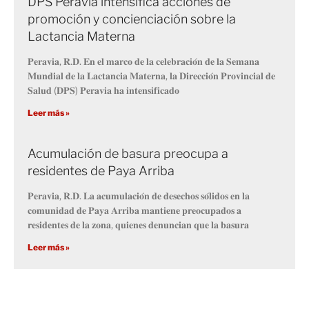
DPS Peravia intensifica acciones de
promoción y concienciación sobre la
Lactancia Materna
𝐏𝐞𝐫𝐚𝐯𝐢𝐚, 𝐑.𝐃. 𝐄𝐧 𝐞𝐥 𝐦𝐚𝐫𝐜𝐨 𝐝𝐞 𝐥𝐚 𝐜𝐞𝐥𝐞𝐛𝐫𝐚𝐜𝐢𝐨́𝐧 𝐝𝐞 𝐥𝐚 𝐒𝐞𝐦𝐚𝐧𝐚
𝐌𝐮𝐧𝐝𝐢𝐚𝐥 𝐝𝐞 𝐥𝐚 𝐋𝐚𝐜𝐭𝐚𝐧𝐜𝐢𝐚 𝐌𝐚𝐭𝐞𝐫𝐧𝐚, 𝐥𝐚 𝐃𝐢𝐫𝐞𝐜𝐜𝐢𝐨́𝐧 𝐏𝐫𝐨𝐯𝐢𝐧𝐜𝐢𝐚𝐥 𝐝𝐞
𝐒𝐚𝐥𝐮𝐝 (𝐃𝐏𝐒) 𝐏𝐞𝐫𝐚𝐯𝐢𝐚 𝐡𝐚 𝐢𝐧𝐭𝐞𝐧𝐬𝐢𝐟𝐢𝐜𝐚𝐝𝐨
Leer más »
Acumulación de basura preocupa a
residentes de Paya Arriba
𝐏𝐞𝐫𝐚𝐯𝐢𝐚, 𝐑.𝐃. 𝐋𝐚 𝐚𝐜𝐮𝐦𝐮𝐥𝐚𝐜𝐢𝐨́𝐧 𝐝𝐞 𝐝𝐞𝐬𝐞𝐜𝐡𝐨𝐬 𝐬𝐨́𝐥𝐢𝐝𝐨𝐬 𝐞𝐧 𝐥𝐚
𝐜𝐨𝐦𝐮𝐧𝐢𝐝𝐚𝐝 𝐝𝐞 𝐏𝐚𝐲𝐚 𝐀𝐫𝐫𝐢𝐛𝐚 𝐦𝐚𝐧𝐭𝐢𝐞𝐧𝐞 𝐩𝐫𝐞𝐨𝐜𝐮𝐩𝐚𝐝𝐨𝐬 𝐚
𝐫𝐞𝐬𝐢𝐝𝐞𝐧𝐭𝐞𝐬 𝐝𝐞 𝐥𝐚 𝐳𝐨𝐧𝐚, 𝐪𝐮𝐢𝐞𝐧𝐞𝐬 𝐝𝐞𝐧𝐮𝐧𝐜𝐢𝐚𝐧 𝐪𝐮𝐞 𝐥𝐚 𝐛𝐚𝐬𝐮𝐫𝐚
Leer más »