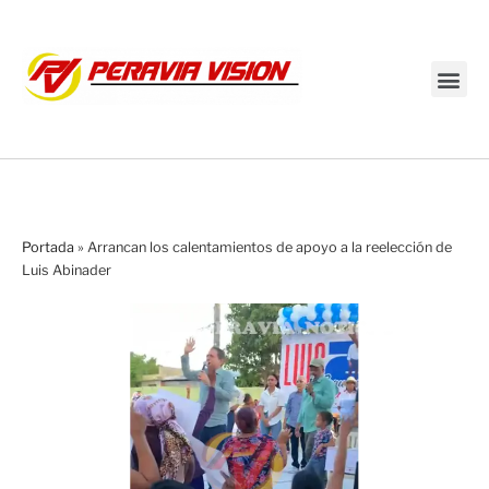
Transmisión en vivo
Portada
»
Arrancan los calentamientos de apoyo a la reelección de
Luis Abinader