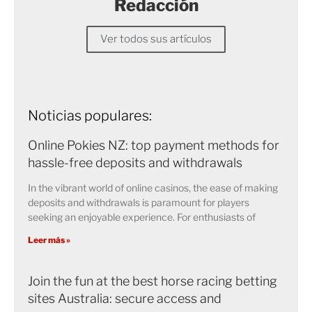
Redacción
Ver todos sus artículos
Noticias populares:
Online Pokies NZ: top payment methods for
hassle-free deposits and withdrawals
In the vibrant world of online casinos, the ease of making
deposits and withdrawals is paramount for players
seeking an enjoyable experience. For enthusiasts of
Leer más »
Join the fun at the best horse racing betting
sites Australia: secure access and