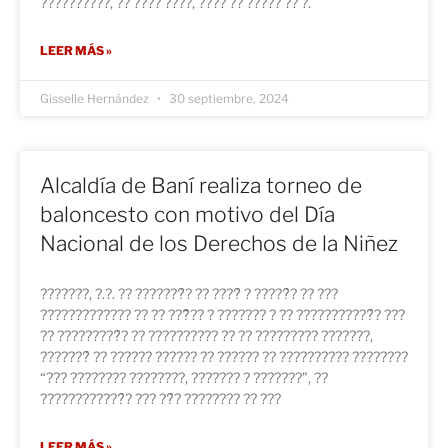
??????????, ?? ???? ????, ???? ?? ????? ?? ?.
LEER MÁS »
Gisselle Hernández
30 septiembre, 2024
Alcaldía de Baní realiza torneo de
baloncesto con motivo del Día
Nacional de los Derechos de la Niñez
???????, ?.?. ?? ???????́? ?? ????́ ? ?????́? ?? ???
????????????? ?? ?? ???̃?? ? ??????? ? ?? ???????????́? ???
?? ?????????́? ?? ?????????? ?? ?? ????????? ???????,
???????́ ?? ?????? ?????? ?? ?????? ?? ?????????? ????????
“??? ???????? ????????, ??????? ? ???????”, ??
????????????́? ??? ??́? ???????? ?? ???
LEER MÁS »