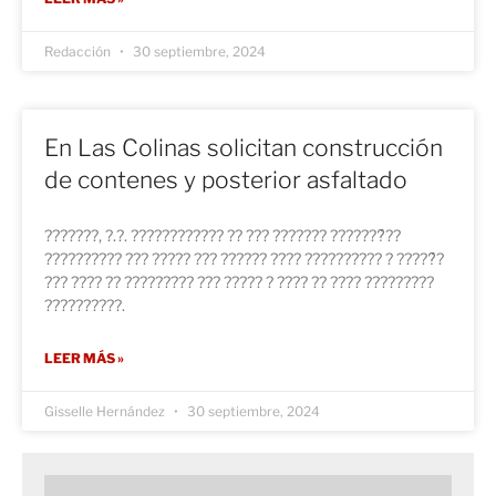
Redacción
30 septiembre, 2024
En Las Colinas solicitan construcción
de contenes y posterior asfaltado
???????, ?.?. ???????????? ?? ??? ??????? ???????́??
?????????? ??? ????? ??? ?????? ???? ?????????? ? ?????́?
??? ???? ?? ????????? ??? ????? ? ???? ?? ???? ?????????
??????????.
LEER MÁS »
Gisselle Hernández
30 septiembre, 2024