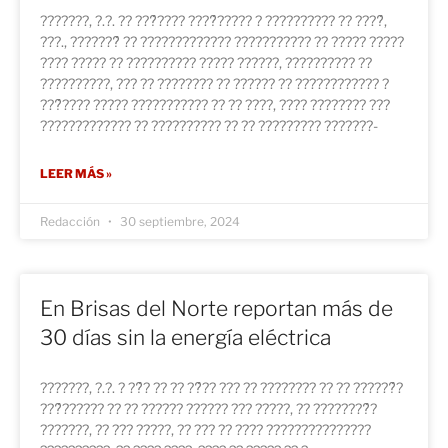
???????, ?.?. ?? ???́???? ????́????? ? ?????????? ?? ????́,
???., ???????́ ?? ????????????? ??????????? ?? ????? ?????
???? ????? ?? ?????????? ????? ??????, ?????????? ??
??????????, ??? ?? ???????? ?? ?????? ?? ???????????? ?
???́???? ????? ??????????? ?? ?? ????, ???? ???????? ???
????????????? ?? ?????????? ?? ?? ????????? ???????-
LEER MÁS »
Redacción
30 septiembre, 2024
En Brisas del Norte reportan más de
30 días sin la energía eléctrica
???????, ?.?. ? ??́? ?? ?? ??́?? ??? ?? ???????? ?? ?? ??????́?
???́?????? ?? ?? ?????? ?????? ??? ?????, ?? ????????́?
???????, ?? ??? ?????, ?? ??? ?? ???? ???????????????