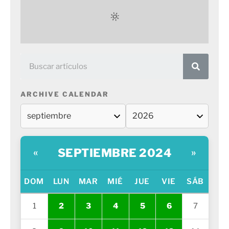
ARCHIVE CALENDAR
SEPTIEMBRE 2024
«
»
DOM
LUN
MAR
MIÉ
JUE
VIE
SÁB
1
2
3
4
5
6
7