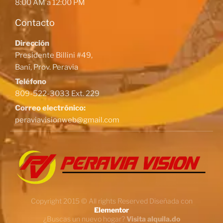
8:00 AM a 12:00 PM
Contacto
Dirección
Presidente Billini #49,
Baní, Prov. Peravia
Teléfono
809-522-3033 Ext. 229
Correo electrónico:
peraviavisionweb@gmail.com
Copyright 2015 © All rights Reserved Diseñada con
Elementor
¿Buscas un nuevo hogar?
Visita alquila.do