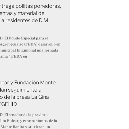
trega pollitas ponedoras,
entas y material de
 a residentes de D.M
𝐃. 𝐄𝐥 𝐅𝐨𝐧𝐝𝐨 𝐄𝐬𝐩𝐞𝐜𝐢𝐚𝐥 𝐩𝐚𝐫𝐚 𝐞𝐥
 𝐀𝐠𝐫𝐨𝐩𝐞𝐜𝐮𝐚𝐫𝐢𝐨 (𝐅𝐄𝐃𝐀) 𝐝𝐞𝐬𝐚𝐫𝐫𝐨𝐥𝐥𝐨́ 𝐞𝐧
 𝐦𝐮𝐧𝐢𝐜𝐢𝐩𝐚𝐥 𝐄𝐥 𝐋𝐢𝐦𝐨𝐧𝐚𝐥 𝐮𝐧𝐚 𝐣𝐨𝐫𝐧𝐚𝐝𝐚
𝐫𝐚𝐦𝐚 “ 𝐅𝐄𝐃𝐀 𝐞𝐧
Fulcar y Fundación Monte
dan seguimiento a
o de la presa La Gina
 EGEHID
𝐃. 𝐄𝐥 𝐬𝐞𝐧𝐚𝐝𝐨𝐫 𝐝𝐞 𝐥𝐚 𝐩𝐫𝐨𝐯𝐢𝐧𝐜𝐢𝐚
𝐢𝐭𝐨 𝐅𝐮𝐥𝐜𝐚𝐫, 𝐲 𝐫𝐞𝐩𝐫𝐞𝐬𝐞𝐧𝐭𝐚𝐧𝐭𝐞𝐬 𝐝𝐞 𝐥𝐚
 𝐌𝐨𝐧𝐭𝐞 𝐁𝐨𝐧𝐢𝐭𝐨 𝐬𝐨𝐬𝐭𝐮𝐯𝐢𝐞𝐫𝐨𝐧 𝐮𝐧