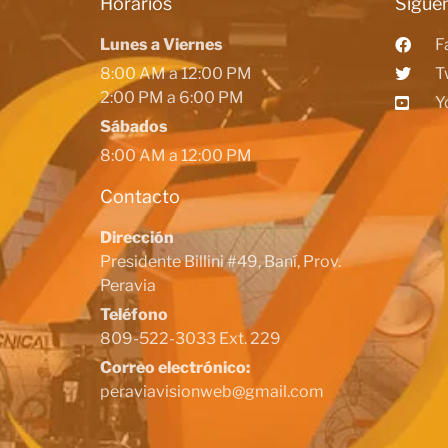
Horarios
Siguen
Lunes a Viernes
F
8:00 AM a 12:00 PM
T
2:00 PM a 6:00 PM
Y
Sábados
8:00 AM a 12:00 PM
Contacto
Dirección
Presidente Billini #49, Baní, Prov.
Peravia
Teléfono
809-522-3033 Ext. 229
Correo electrónico:
peraviavisionweb@gmail.com