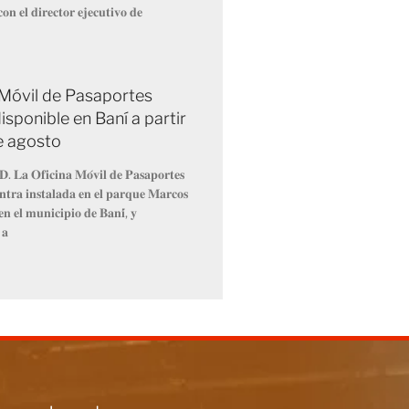
𝐨𝐧 𝐞𝐥 𝐝𝐢𝐫𝐞𝐜𝐭𝐨𝐫 𝐞𝐣𝐞𝐜𝐮𝐭𝐢𝐯𝐨 𝐝𝐞
 Móvil de Pasaportes
isponible en Baní a partir
de agosto
𝐃. 𝐋𝐚 𝐎𝐟𝐢𝐜𝐢𝐧𝐚 𝐌𝐨́𝐯𝐢𝐥 𝐝𝐞 𝐏𝐚𝐬𝐚𝐩𝐨𝐫𝐭𝐞𝐬
𝐧𝐭𝐫𝐚 𝐢𝐧𝐬𝐭𝐚𝐥𝐚𝐝𝐚 𝐞𝐧 𝐞𝐥 𝐩𝐚𝐫𝐪𝐮𝐞 𝐌𝐚𝐫𝐜𝐨𝐬
𝐧 𝐞𝐥 𝐦𝐮𝐧𝐢𝐜𝐢𝐩𝐢𝐨 𝐝𝐞 𝐁𝐚𝐧𝐢́, 𝐲
 𝐚