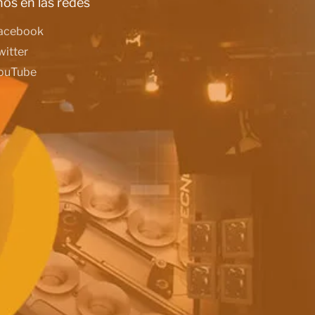
os en las redes
acebook
witter
ouTube