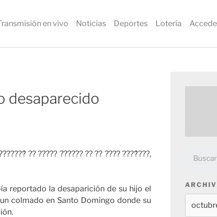
Transmisión en vivo
Noticias
Deportes
Lotería
Accede
o desaparecido
?????́ ?? ????? ?????? ?? ?? ???? ????́???,
ARCHIV
a reportado la desaparición de su hijo el
e un colmado en Santo Domingo donde su
ión.