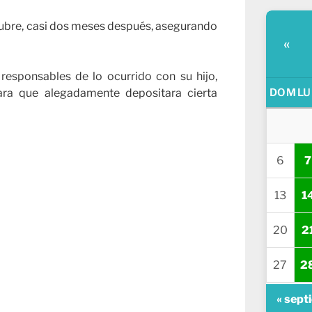
ctubre, casi dos meses después, asegurando
«
responsables de lo ocurrido con su hijo,
DOM
LU
ara que alegadamente depositara cierta
6
7
13
1
20
2
27
2
« sept