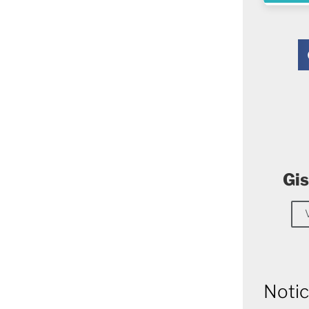
Gis
Notic