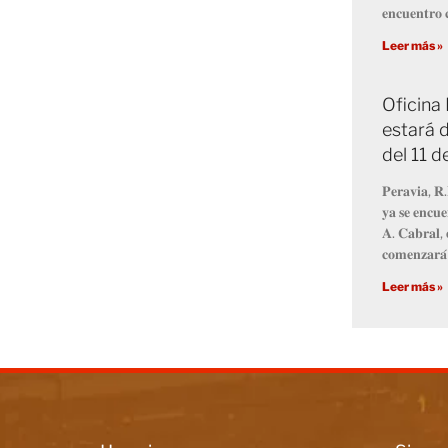
𝐞𝐧𝐜𝐮𝐞𝐧𝐭𝐫𝐨 𝐜
Leer más »
Oficina
estará d
del 11 
𝐏𝐞𝐫𝐚𝐯𝐢𝐚, 𝐑.
𝐲𝐚 𝐬𝐞 𝐞𝐧𝐜𝐮𝐞
𝐀. 𝐂𝐚𝐛𝐫𝐚𝐥, 
𝐜𝐨𝐦𝐞𝐧𝐳𝐚𝐫𝐚́
Leer más »