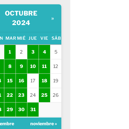
OCTUBRE
»
2024
N
MAR
MIÉ
JUE
VIE
SÁB
1
2
3
4
5
8
9
10
11
12
4
15
16
17
18
19
1
22
23
24
25
26
8
29
30
31
iembre
noviembre »