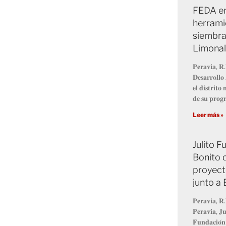
FEDA en
herrami
siembra
Limonal
𝐏𝐞𝐫𝐚𝐯𝐢𝐚, 𝐑.
𝐃𝐞𝐬𝐚𝐫𝐫𝐨𝐥𝐥
𝐞𝐥 𝐝𝐢𝐬𝐭𝐫𝐢𝐭
𝐝𝐞 𝐬𝐮 𝐩𝐫𝐨
Leer más »
Julito 
Bonito 
proyect
junto a
𝐏𝐞𝐫𝐚𝐯𝐢𝐚, 𝐑.
𝐏𝐞𝐫𝐚𝐯𝐢𝐚, 𝐉𝐮
𝐅𝐮𝐧𝐝𝐚𝐜𝐢𝐨́𝐧