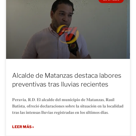
Alcalde de Matanzas destaca labores
preventivas tras lluvias recientes
𝐏𝐞𝐫𝐚𝐯𝐢𝐚, 𝐑.𝐃. 𝐄𝐥 𝐚𝐥𝐜𝐚𝐥𝐝𝐞 𝐝𝐞𝐥 𝐦𝐮𝐧𝐢𝐜𝐢𝐩𝐢𝐨 𝐝𝐞 𝐌𝐚𝐭𝐚𝐧𝐳𝐚𝐬, 𝐑𝐚𝐮́𝐥
𝐁𝐚𝐭𝐢𝐬𝐭𝐚, 𝐨𝐟𝐫𝐞𝐜𝐢𝐨́ 𝐝𝐞𝐜𝐥𝐚𝐫𝐚𝐜𝐢𝐨𝐧𝐞𝐬 𝐬𝐨𝐛𝐫𝐞 𝐥𝐚 𝐬𝐢𝐭𝐮𝐚𝐜𝐢𝐨́𝐧 𝐞𝐧 𝐥𝐚 𝐥𝐨𝐜𝐚𝐥𝐢𝐝𝐚𝐝
𝐭𝐫𝐚𝐬 𝐥𝐚𝐬 𝐢𝐧𝐭𝐞𝐧𝐬𝐚𝐬 𝐥𝐥𝐮𝐯𝐢𝐚𝐬 𝐫𝐞𝐠𝐢𝐬𝐭𝐫𝐚𝐝𝐚𝐬 𝐞𝐧 𝐥𝐨𝐬 𝐮́𝐥𝐭𝐢𝐦𝐨𝐬 𝐝𝐢́𝐚𝐬.
LEER MÁS »