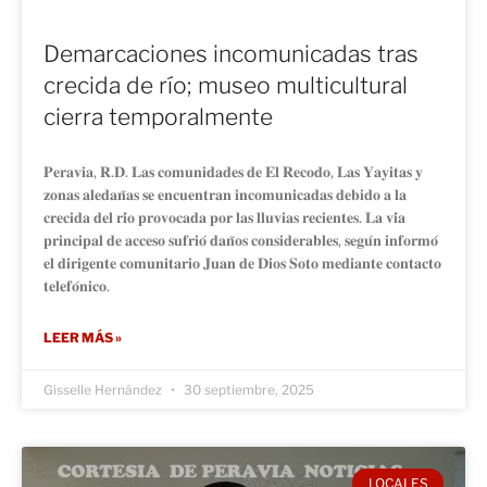
Demarcaciones incomunicadas tras
crecida de río; museo multicultural
cierra temporalmente
𝐏𝐞𝐫𝐚𝐯𝐢𝐚, 𝐑.𝐃. 𝐋𝐚𝐬 𝐜𝐨𝐦𝐮𝐧𝐢𝐝𝐚𝐝𝐞𝐬 𝐝𝐞 𝐄𝐥 𝐑𝐞𝐜𝐨𝐝𝐨, 𝐋𝐚𝐬 𝐘𝐚𝐲𝐢𝐭𝐚𝐬 𝐲
𝐳𝐨𝐧𝐚𝐬 𝐚𝐥𝐞𝐝𝐚𝐧̃𝐚𝐬 𝐬𝐞 𝐞𝐧𝐜𝐮𝐞𝐧𝐭𝐫𝐚𝐧 𝐢𝐧𝐜𝐨𝐦𝐮𝐧𝐢𝐜𝐚𝐝𝐚𝐬 𝐝𝐞𝐛𝐢𝐝𝐨 𝐚 𝐥𝐚
𝐜𝐫𝐞𝐜𝐢𝐝𝐚 𝐝𝐞𝐥 𝐫𝐢́𝐨 𝐩𝐫𝐨𝐯𝐨𝐜𝐚𝐝𝐚 𝐩𝐨𝐫 𝐥𝐚𝐬 𝐥𝐥𝐮𝐯𝐢𝐚𝐬 𝐫𝐞𝐜𝐢𝐞𝐧𝐭𝐞𝐬. 𝐋𝐚 𝐯𝐢́𝐚
𝐩𝐫𝐢𝐧𝐜𝐢𝐩𝐚𝐥 𝐝𝐞 𝐚𝐜𝐜𝐞𝐬𝐨 𝐬𝐮𝐟𝐫𝐢𝐨́ 𝐝𝐚𝐧̃𝐨𝐬 𝐜𝐨𝐧𝐬𝐢𝐝𝐞𝐫𝐚𝐛𝐥𝐞𝐬, 𝐬𝐞𝐠𝐮́𝐧 𝐢𝐧𝐟𝐨𝐫𝐦𝐨́
𝐞𝐥 𝐝𝐢𝐫𝐢𝐠𝐞𝐧𝐭𝐞 𝐜𝐨𝐦𝐮𝐧𝐢𝐭𝐚𝐫𝐢𝐨 𝐉𝐮𝐚𝐧 𝐝𝐞 𝐃𝐢𝐨𝐬 𝐒𝐨𝐭𝐨 𝐦𝐞𝐝𝐢𝐚𝐧𝐭𝐞 𝐜𝐨𝐧𝐭𝐚𝐜𝐭𝐨
𝐭𝐞𝐥𝐞𝐟𝐨́𝐧𝐢𝐜𝐨.
LEER MÁS »
Gisselle Hernández
30 septiembre, 2025
LOCALES