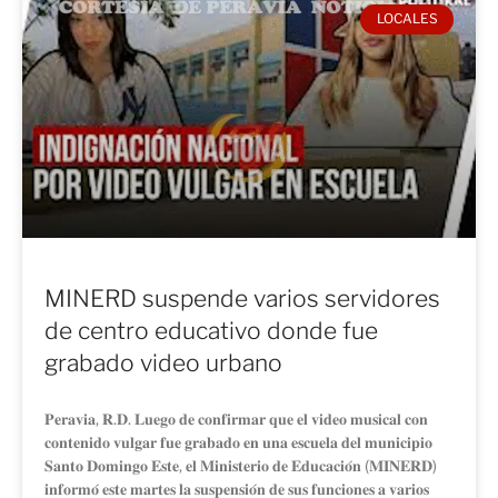
LOCALES
MINERD suspende varios servidores
de centro educativo donde fue
grabado video urbano
𝐏𝐞𝐫𝐚𝐯𝐢𝐚, 𝐑.𝐃. 𝐋𝐮𝐞𝐠𝐨 𝐝𝐞 𝐜𝐨𝐧𝐟𝐢𝐫𝐦𝐚𝐫 𝐪𝐮𝐞 𝐞𝐥 𝐯𝐢𝐝𝐞𝐨 𝐦𝐮𝐬𝐢𝐜𝐚𝐥 𝐜𝐨𝐧
𝐜𝐨𝐧𝐭𝐞𝐧𝐢𝐝𝐨 𝐯𝐮𝐥𝐠𝐚𝐫 𝐟𝐮𝐞 𝐠𝐫𝐚𝐛𝐚𝐝𝐨 𝐞𝐧 𝐮𝐧𝐚 𝐞𝐬𝐜𝐮𝐞𝐥𝐚 𝐝𝐞𝐥 𝐦𝐮𝐧𝐢𝐜𝐢𝐩𝐢𝐨
𝐒𝐚𝐧𝐭𝐨 𝐃𝐨𝐦𝐢𝐧𝐠𝐨 𝐄𝐬𝐭𝐞, 𝐞𝐥 𝐌𝐢𝐧𝐢𝐬𝐭𝐞𝐫𝐢𝐨 𝐝𝐞 𝐄𝐝𝐮𝐜𝐚𝐜𝐢𝐨́𝐧 (𝐌𝐈𝐍𝐄𝐑𝐃)
𝐢𝐧𝐟𝐨𝐫𝐦𝐨́ 𝐞𝐬𝐭𝐞 𝐦𝐚𝐫𝐭𝐞𝐬 𝐥𝐚 𝐬𝐮𝐬𝐩𝐞𝐧𝐬𝐢𝐨́𝐧 𝐝𝐞 𝐬𝐮𝐬 𝐟𝐮𝐧𝐜𝐢𝐨𝐧𝐞𝐬 𝐚 𝐯𝐚𝐫𝐢𝐨𝐬