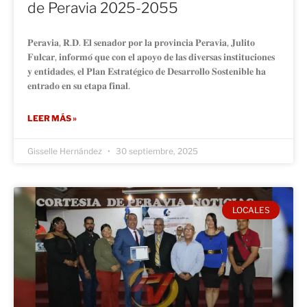
de Peravia 2025-2055
𝐏𝐞𝐫𝐚𝐯𝐢𝐚, 𝐑.𝐃. 𝐄𝐥 𝐬𝐞𝐧𝐚𝐝𝐨𝐫 𝐩𝐨𝐫 𝐥𝐚 𝐩𝐫𝐨𝐯𝐢𝐧𝐜𝐢𝐚 𝐏𝐞𝐫𝐚𝐯𝐢𝐚, 𝐉𝐮𝐥𝐢𝐭𝐨
𝐅𝐮𝐥𝐜𝐚𝐫, 𝐢𝐧𝐟𝐨𝐫𝐦𝐨́ 𝐪𝐮𝐞 𝐜𝐨𝐧 𝐞𝐥 𝐚𝐩𝐨𝐲𝐨 𝐝𝐞 𝐥𝐚𝐬 𝐝𝐢𝐯𝐞𝐫𝐬𝐚𝐬 𝐢𝐧𝐬𝐭𝐢𝐭𝐮𝐜𝐢𝐨𝐧𝐞𝐬
𝐲 𝐞𝐧𝐭𝐢𝐝𝐚𝐝𝐞𝐬, 𝐞𝐥 𝐏𝐥𝐚𝐧 𝐄𝐬𝐭𝐫𝐚𝐭𝐞́𝐠𝐢𝐜𝐨 𝐝𝐞 𝐃𝐞𝐬𝐚𝐫𝐫𝐨𝐥𝐥𝐨 𝐒𝐨𝐬𝐭𝐞𝐧𝐢𝐛𝐥𝐞 𝐡𝐚
𝐞𝐧𝐭𝐫𝐚𝐝𝐨 𝐞𝐧 𝐬𝐮 𝐞𝐭𝐚𝐩𝐚 𝐟𝐢𝐧𝐚𝐥.
LEER MÁS »
Gisselle Hernández
30 septiembre, 2025
LOCALES