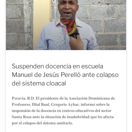
Suspenden docencia en escuela
Manuel de Jesús Perelló ante colapso
del sistema cloacal
𝐏𝐞𝐫𝐚𝐯𝐢𝐚, 𝐑.𝐃. 𝐄𝐥 𝐩𝐫𝐞𝐬𝐢𝐝𝐞𝐧𝐭𝐞 𝐝𝐞 𝐥𝐚 𝐀𝐬𝐨𝐜𝐢𝐚𝐜𝐢𝐨́𝐧 𝐃𝐨𝐦𝐢𝐧𝐢𝐜𝐚𝐧𝐚 𝐝𝐞
𝐏𝐫𝐨𝐟𝐞𝐬𝐨𝐫𝐞𝐬, 𝐟𝐢𝐥𝐢𝐚𝐥 𝐁𝐚𝐧𝐢́, 𝐆𝐫𝐞𝐠𝐨𝐫𝐢𝐨 𝐀𝐲𝐛𝐚𝐫, 𝐢𝐧𝐟𝐨𝐫𝐦𝐨́ 𝐬𝐨𝐛𝐫𝐞 𝐥𝐚
𝐬𝐮𝐬𝐩𝐞𝐧𝐬𝐢𝐨́𝐧 𝐝𝐞 𝐥𝐚 𝐝𝐨𝐜𝐞𝐧𝐜𝐢𝐚 𝐞𝐧 𝐜𝐞𝐧𝐭𝐫𝐨𝐬 𝐞𝐝𝐮𝐜𝐚𝐭𝐢𝐯𝐨𝐬 𝐝𝐞𝐥 𝐬𝐞𝐜𝐭𝐨𝐫
𝐒𝐚𝐧𝐭𝐚 𝐑𝐨𝐬𝐚 𝐚𝐧𝐭𝐞 𝐥𝐚 𝐬𝐢𝐭𝐮𝐚𝐜𝐢𝐨́𝐧 𝐝𝐞 𝐢𝐧𝐬𝐚𝐥𝐮𝐛𝐫𝐢𝐝𝐚𝐝 𝐪𝐮𝐞 𝐥𝐞𝐬 𝐚𝐟𝐞𝐜𝐭𝐚
𝐩𝐨𝐫 𝐞𝐥 𝐜𝐨𝐥𝐚𝐩𝐬𝐨 𝐝𝐞𝐥 𝐬𝐢𝐬𝐭𝐞𝐦𝐚 𝐬𝐚𝐧𝐢𝐭𝐚𝐫𝐢𝐨.