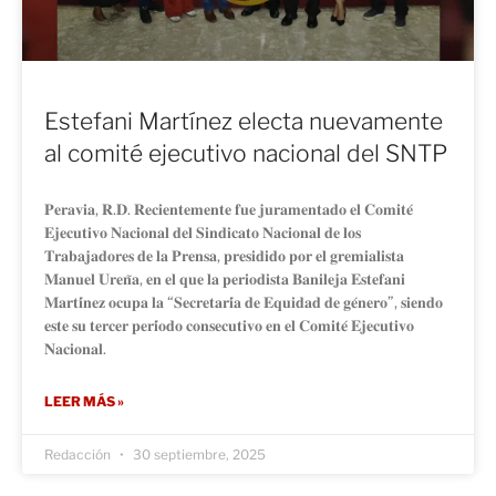
Estefani Martínez electa nuevamente
al comité ejecutivo nacional del SNTP
𝐏𝐞𝐫𝐚𝐯𝐢𝐚, 𝐑.𝐃. 𝐑𝐞𝐜𝐢𝐞𝐧𝐭𝐞𝐦𝐞𝐧𝐭𝐞 𝐟𝐮𝐞 𝐣𝐮𝐫𝐚𝐦𝐞𝐧𝐭𝐚𝐝𝐨 𝐞𝐥 𝐂𝐨𝐦𝐢𝐭𝐞́
𝐄𝐣𝐞𝐜𝐮𝐭𝐢𝐯𝐨 𝐍𝐚𝐜𝐢𝐨𝐧𝐚𝐥 𝐝𝐞𝐥 𝐒𝐢𝐧𝐝𝐢𝐜𝐚𝐭𝐨 𝐍𝐚𝐜𝐢𝐨𝐧𝐚𝐥 𝐝𝐞 𝐥𝐨𝐬
𝐓𝐫𝐚𝐛𝐚𝐣𝐚𝐝𝐨𝐫𝐞𝐬 𝐝𝐞 𝐥𝐚 𝐏𝐫𝐞𝐧𝐬𝐚, 𝐩𝐫𝐞𝐬𝐢𝐝𝐢𝐝𝐨 𝐩𝐨𝐫 𝐞𝐥 𝐠𝐫𝐞𝐦𝐢𝐚𝐥𝐢𝐬𝐭𝐚
𝐌𝐚𝐧𝐮𝐞𝐥 𝐔𝐫𝐞𝐧̃𝐚, 𝐞𝐧 𝐞𝐥 𝐪𝐮𝐞 𝐥𝐚 𝐩𝐞𝐫𝐢𝐨𝐝𝐢𝐬𝐭𝐚 𝐁𝐚𝐧𝐢𝐥𝐞𝐣𝐚 𝐄𝐬𝐭𝐞𝐟𝐚𝐧𝐢
𝐌𝐚𝐫𝐭𝐢́𝐧𝐞𝐳 𝐨𝐜𝐮𝐩𝐚 𝐥𝐚 “𝐒𝐞𝐜𝐫𝐞𝐭𝐚𝐫𝐢́𝐚 𝐝𝐞 𝐄𝐪𝐮𝐢𝐝𝐚𝐝 𝐝𝐞 𝐠𝐞́𝐧𝐞𝐫𝐨”, 𝐬𝐢𝐞𝐧𝐝𝐨
𝐞𝐬𝐭𝐞 𝐬𝐮 𝐭𝐞𝐫𝐜𝐞𝐫 𝐩𝐞𝐫𝐢́𝐨𝐝𝐨 𝐜𝐨𝐧𝐬𝐞𝐜𝐮𝐭𝐢𝐯𝐨 𝐞𝐧 𝐞𝐥 𝐂𝐨𝐦𝐢𝐭𝐞́ 𝐄𝐣𝐞𝐜𝐮𝐭𝐢𝐯𝐨
𝐍𝐚𝐜𝐢𝐨𝐧𝐚𝐥.
LEER MÁS »
Redacción
30 septiembre, 2025