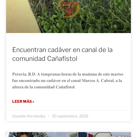
Encuentran cadáver en canal de la
comunidad Cañafistol
𝐏𝐞𝐫𝐚𝐯𝐢𝐚, 𝐑.𝐃. 𝐀 𝐭𝐞𝐦𝐩𝐫𝐚𝐧𝐚𝐬 𝐡𝐨𝐫𝐚𝐬 𝐝𝐞 𝐥𝐚 𝐦𝐚𝐧̃𝐚𝐧𝐚 𝐝𝐞 𝐞𝐬𝐭𝐞 𝐦𝐚𝐫𝐭𝐞𝐬
𝐟𝐮𝐞 𝐞𝐧𝐜𝐨𝐧𝐭𝐫𝐚𝐝𝐨 𝐮𝐧 𝐜𝐚𝐝𝐚́𝐯𝐞𝐫 𝐞𝐧 𝐞𝐥 𝐜𝐚𝐧𝐚𝐥 𝐌𝐚𝐫𝐜𝐨𝐬 𝐀. 𝐂𝐚𝐛𝐫𝐚𝐥, 𝐚 𝐥𝐚
𝐚𝐥𝐭𝐮𝐫𝐚 𝐝𝐞 𝐥𝐚 𝐜𝐨𝐦𝐮𝐧𝐢𝐝𝐚𝐝 𝐂𝐚𝐧̃𝐚𝐟𝐢𝐬𝐭𝐨𝐥.
LEER MÁS »
Gisselle Hernández
30 septiembre, 2025