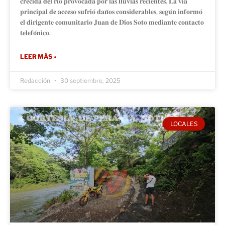
𝐜𝐫𝐞𝐜𝐢𝐝𝐚 𝐝𝐞𝐥 𝐫𝐢́𝐨 𝐩𝐫𝐨𝐯𝐨𝐜𝐚𝐝𝐚 𝐩𝐨𝐫 𝐥𝐚𝐬 𝐥𝐥𝐮𝐯𝐢𝐚𝐬 𝐫𝐞𝐜𝐢𝐞𝐧𝐭𝐞𝐬. 𝐋𝐚 𝐯𝐢́𝐚
𝐩𝐫𝐢𝐧𝐜𝐢𝐩𝐚𝐥 𝐝𝐞 𝐚𝐜𝐜𝐞𝐬𝐨 𝐬𝐮𝐟𝐫𝐢𝐨́ 𝐝𝐚𝐧̃𝐨𝐬 𝐜𝐨𝐧𝐬𝐢𝐝𝐞𝐫𝐚𝐛𝐥𝐞𝐬, 𝐬𝐞𝐠𝐮́𝐧 𝐢𝐧𝐟𝐨𝐫𝐦𝐨́
𝐞𝐥 𝐝𝐢𝐫𝐢𝐠𝐞𝐧𝐭𝐞 𝐜𝐨𝐦𝐮𝐧𝐢𝐭𝐚𝐫𝐢𝐨 𝐉𝐮𝐚𝐧 𝐝𝐞 𝐃𝐢𝐨𝐬 𝐒𝐨𝐭𝐨 𝐦𝐞𝐝𝐢𝐚𝐧𝐭𝐞 𝐜𝐨𝐧𝐭𝐚𝐜𝐭𝐨
𝐭𝐞𝐥𝐞𝐟𝐨́𝐧𝐢𝐜𝐨.
LEER MÁS »
Redacción
30 septiembre, 2025
LOCALES