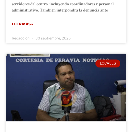
𝐬𝐞𝐫𝐯𝐢𝐝𝐨𝐫𝐞𝐬 𝐝𝐞𝐥 𝐜𝐞𝐧𝐭𝐫𝐨, 𝐢𝐧𝐜𝐥𝐮𝐲𝐞𝐧𝐝𝐨 𝐜𝐨𝐨𝐫𝐝𝐢𝐧𝐚𝐝𝐨𝐫𝐞𝐬 𝐲 𝐩𝐞𝐫𝐬𝐨𝐧𝐚𝐥
𝐚𝐝𝐦𝐢𝐧𝐢𝐬𝐭𝐫𝐚𝐭𝐢𝐯𝐨. 𝐓𝐚𝐦𝐛𝐢𝐞́𝐧 𝐢𝐧𝐭𝐞𝐫𝐩𝐨𝐧𝐝𝐫𝐚́ 𝐥𝐚 𝐝𝐞𝐧𝐮𝐧𝐜𝐢𝐚 𝐚𝐧𝐭𝐞
LEER MÁS »
Redacción
30 septiembre, 2025
LOCALES