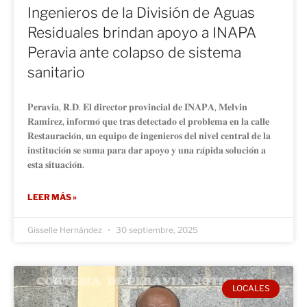
Ingenieros de la División de Aguas
Residuales brindan apoyo a INAPA
Peravia ante colapso de sistema
sanitario
𝐏𝐞𝐫𝐚𝐯𝐢𝐚, 𝐑.𝐃. 𝐄𝐥 𝐝𝐢𝐫𝐞𝐜𝐭𝐨𝐫 𝐩𝐫𝐨𝐯𝐢𝐧𝐜𝐢𝐚𝐥 𝐝𝐞 𝐈𝐍𝐀𝐏𝐀, 𝐌𝐞𝐥𝐯𝐢𝐧
𝐑𝐚𝐦𝐢́𝐫𝐞𝐳, 𝐢𝐧𝐟𝐨𝐫𝐦𝐨́ 𝐪𝐮𝐞 𝐭𝐫𝐚𝐬 𝐝𝐞𝐭𝐞𝐜𝐭𝐚𝐝𝐨 𝐞𝐥 𝐩𝐫𝐨𝐛𝐥𝐞𝐦𝐚 𝐞𝐧 𝐥𝐚 𝐜𝐚𝐥𝐥𝐞
𝐑𝐞𝐬𝐭𝐚𝐮𝐫𝐚𝐜𝐢𝐨́𝐧, 𝐮𝐧 𝐞𝐪𝐮𝐢𝐩𝐨 𝐝𝐞 𝐢𝐧𝐠𝐞𝐧𝐢𝐞𝐫𝐨𝐬 𝐝𝐞𝐥 𝐧𝐢𝐯𝐞𝐥 𝐜𝐞𝐧𝐭𝐫𝐚𝐥 𝐝𝐞 𝐥𝐚
𝐢𝐧𝐬𝐭𝐢𝐭𝐮𝐜𝐢𝐨́𝐧 𝐬𝐞 𝐬𝐮𝐦𝐚 𝐩𝐚𝐫𝐚 𝐝𝐚𝐫 𝐚𝐩𝐨𝐲𝐨 𝐲 𝐮𝐧𝐚 𝐫𝐚́𝐩𝐢𝐝𝐚 𝐬𝐨𝐥𝐮𝐜𝐢𝐨́𝐧 𝐚
𝐞𝐬𝐭𝐚 𝐬𝐢𝐭𝐮𝐚𝐜𝐢𝐨́𝐧.
LEER MÁS »
Gisselle Hernández
30 septiembre, 2025
LOCALES