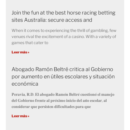
Join the fun at the best horse racing betting
sites Australia: secure access and
When it comes to experiencing the thrill of gambling, few
venues rival the excitement of a casino. With a variety of
games that cater to
Leer más »
Abogado Ramón Beltré critica al Gobierno
por aumento en útiles escolares y situación
económica
𝐏𝐞𝐫𝐚𝐯𝐢𝐚, 𝐑.𝐃. 𝐄𝐥 𝐚𝐛𝐨𝐠𝐚𝐝𝐨 𝐑𝐚𝐦𝐨́𝐧 𝐁𝐞𝐥𝐭𝐫𝐞́ 𝐜𝐮𝐞𝐬𝐭𝐢𝐨𝐧𝐨́ 𝐞𝐥 𝐦𝐚𝐧𝐞𝐣𝐨
𝐝𝐞𝐥 𝐆𝐨𝐛𝐢𝐞𝐫𝐧𝐨 𝐟𝐫𝐞𝐧𝐭𝐞 𝐚𝐥 𝐩𝐫𝐨́𝐱𝐢𝐦𝐨 𝐢𝐧𝐢𝐜𝐢𝐨 𝐝𝐞𝐥 𝐚𝐧̃𝐨 𝐞𝐬𝐜𝐨𝐥𝐚𝐫, 𝐚𝐥
𝐜𝐨𝐧𝐬𝐢𝐝𝐞𝐫𝐚𝐫 𝐪𝐮𝐞 𝐩𝐞𝐫𝐬𝐢𝐬𝐭𝐞𝐧 𝐝𝐢𝐟𝐢𝐜𝐮𝐥𝐭𝐚𝐝𝐞𝐬 𝐩𝐚𝐫𝐚 𝐪𝐮𝐞
Leer más »