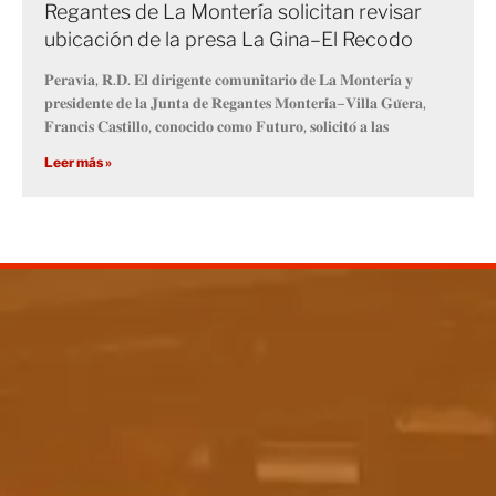
Regantes de La Montería solicitan revisar
ubicación de la presa La Gina–El Recodo
𝐏𝐞𝐫𝐚𝐯𝐢𝐚, 𝐑.𝐃. 𝐄𝐥 𝐝𝐢𝐫𝐢𝐠𝐞𝐧𝐭𝐞 𝐜𝐨𝐦𝐮𝐧𝐢𝐭𝐚𝐫𝐢𝐨 𝐝𝐞 𝐋𝐚 𝐌𝐨𝐧𝐭𝐞𝐫𝐢́𝐚 𝐲
𝐩𝐫𝐞𝐬𝐢𝐝𝐞𝐧𝐭𝐞 𝐝𝐞 𝐥𝐚 𝐉𝐮𝐧𝐭𝐚 𝐝𝐞 𝐑𝐞𝐠𝐚𝐧𝐭𝐞𝐬 𝐌𝐨𝐧𝐭𝐞𝐫𝐢́𝐚–𝐕𝐢𝐥𝐥𝐚 𝐆𝐮̈𝐞𝐫𝐚,
𝐅𝐫𝐚𝐧𝐜𝐢𝐬 𝐂𝐚𝐬𝐭𝐢𝐥𝐥𝐨, 𝐜𝐨𝐧𝐨𝐜𝐢𝐝𝐨 𝐜𝐨𝐦𝐨 𝐅𝐮𝐭𝐮𝐫𝐨, 𝐬𝐨𝐥𝐢𝐜𝐢𝐭𝐨́ 𝐚 𝐥𝐚𝐬
Leer más »