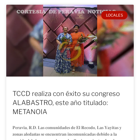
LOCALES
TCCD realiza con éxito su congreso
ALABASTRO, este año titulado:
METANOIA
𝐏𝐞𝐫𝐚𝐯𝐢𝐚, 𝐑.𝐃. 𝐋𝐚𝐬 𝐜𝐨𝐦𝐮𝐧𝐢𝐝𝐚𝐝𝐞𝐬 𝐝𝐞 𝐄𝐥 𝐑𝐞𝐜𝐨𝐝𝐨, 𝐋𝐚𝐬 𝐘𝐚𝐲𝐢𝐭𝐚𝐬 𝐲
𝐳𝐨𝐧𝐚𝐬 𝐚𝐥𝐞𝐝𝐚𝐧̃𝐚𝐬 𝐬𝐞 𝐞𝐧𝐜𝐮𝐞𝐧𝐭𝐫𝐚𝐧 𝐢𝐧𝐜𝐨𝐦𝐮𝐧𝐢𝐜𝐚𝐝𝐚𝐬 𝐝𝐞𝐛𝐢𝐝𝐨 𝐚 𝐥𝐚