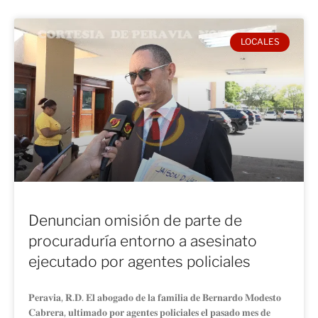
LOCALES
Denuncian omisión de parte de
procuraduría entorno a asesinato
ejecutado por agentes policiales
𝐏𝐞𝐫𝐚𝐯𝐢𝐚, 𝐑.𝐃. 𝐄𝐥 𝐚𝐛𝐨𝐠𝐚𝐝𝐨 𝐝𝐞 𝐥𝐚 𝐟𝐚𝐦𝐢𝐥𝐢𝐚 𝐝𝐞 𝐁𝐞𝐫𝐧𝐚𝐫𝐝𝐨 𝐌𝐨𝐝𝐞𝐬𝐭𝐨
𝐂𝐚𝐛𝐫𝐞𝐫𝐚, 𝐮𝐥𝐭𝐢𝐦𝐚𝐝𝐨 𝐩𝐨𝐫 𝐚𝐠𝐞𝐧𝐭𝐞𝐬 𝐩𝐨𝐥𝐢𝐜𝐢𝐚𝐥𝐞𝐬 𝐞𝐥 𝐩𝐚𝐬𝐚𝐝𝐨 𝐦𝐞𝐬 𝐝𝐞