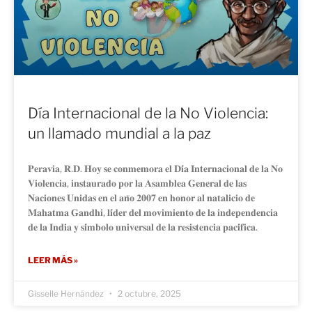
Día Internacional de la No Violencia:
un llamado mundial a la paz
𝐏𝐞𝐫𝐚𝐯𝐢𝐚, 𝐑.𝐃. 𝐇𝐨𝐲 𝐬𝐞 𝐜𝐨𝐧𝐦𝐞𝐦𝐨𝐫𝐚 𝐞𝐥 𝐃𝐢́𝐚 𝐈𝐧𝐭𝐞𝐫𝐧𝐚𝐜𝐢𝐨𝐧𝐚𝐥 𝐝𝐞 𝐥𝐚 𝐍𝐨
𝐕𝐢𝐨𝐥𝐞𝐧𝐜𝐢𝐚, 𝐢𝐧𝐬𝐭𝐚𝐮𝐫𝐚𝐝𝐨 𝐩𝐨𝐫 𝐥𝐚 𝐀𝐬𝐚𝐦𝐛𝐥𝐞𝐚 𝐆𝐞𝐧𝐞𝐫𝐚𝐥 𝐝𝐞 𝐥𝐚𝐬
𝐍𝐚𝐜𝐢𝐨𝐧𝐞𝐬 𝐔𝐧𝐢𝐝𝐚𝐬 𝐞𝐧 𝐞𝐥 𝐚𝐧̃𝐨 𝟐𝟎𝟎𝟕 𝐞𝐧 𝐡𝐨𝐧𝐨𝐫 𝐚𝐥 𝐧𝐚𝐭𝐚𝐥𝐢𝐜𝐢𝐨 𝐝𝐞
𝐌𝐚𝐡𝐚𝐭𝐦𝐚 𝐆𝐚𝐧𝐝𝐡𝐢, 𝐥𝐢́𝐝𝐞𝐫 𝐝𝐞𝐥 𝐦𝐨𝐯𝐢𝐦𝐢𝐞𝐧𝐭𝐨 𝐝𝐞 𝐥𝐚 𝐢𝐧𝐝𝐞𝐩𝐞𝐧𝐝𝐞𝐧𝐜𝐢𝐚
𝐝𝐞 𝐥𝐚 𝐈𝐧𝐝𝐢𝐚 𝐲 𝐬𝐢́𝐦𝐛𝐨𝐥𝐨 𝐮𝐧𝐢𝐯𝐞𝐫𝐬𝐚𝐥 𝐝𝐞 𝐥𝐚 𝐫𝐞𝐬𝐢𝐬𝐭𝐞𝐧𝐜𝐢𝐚 𝐩𝐚𝐜𝐢́𝐟𝐢𝐜𝐚.
LEER MÁS »
Gisselle Hernández
2 octubre, 2025