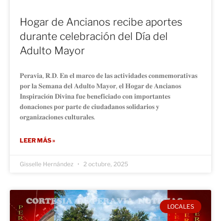
Hogar de Ancianos recibe aportes
durante celebración del Día del
Adulto Mayor
𝐏𝐞𝐫𝐚𝐯𝐢𝐚, 𝐑.𝐃. 𝐄𝐧 𝐞𝐥 𝐦𝐚𝐫𝐜𝐨 𝐝𝐞 𝐥𝐚𝐬 𝐚𝐜𝐭𝐢𝐯𝐢𝐝𝐚𝐝𝐞𝐬 𝐜𝐨𝐧𝐦𝐞𝐦𝐨𝐫𝐚𝐭𝐢𝐯𝐚𝐬
𝐩𝐨𝐫 𝐥𝐚 𝐒𝐞𝐦𝐚𝐧𝐚 𝐝𝐞𝐥 𝐀𝐝𝐮𝐥𝐭𝐨 𝐌𝐚𝐲𝐨𝐫, 𝐞𝐥 𝐇𝐨𝐠𝐚𝐫 𝐝𝐞 𝐀𝐧𝐜𝐢𝐚𝐧𝐨𝐬
𝐈𝐧𝐬𝐩𝐢𝐫𝐚𝐜𝐢𝐨́𝐧 𝐃𝐢𝐯𝐢𝐧𝐚 𝐟𝐮𝐞 𝐛𝐞𝐧𝐞𝐟𝐢𝐜𝐢𝐚𝐝𝐨 𝐜𝐨𝐧 𝐢𝐦𝐩𝐨𝐫𝐭𝐚𝐧𝐭𝐞𝐬
𝐝𝐨𝐧𝐚𝐜𝐢𝐨𝐧𝐞𝐬 𝐩𝐨𝐫 𝐩𝐚𝐫𝐭𝐞 𝐝𝐞 𝐜𝐢𝐮𝐝𝐚𝐝𝐚𝐧𝐨𝐬 𝐬𝐨𝐥𝐢𝐝𝐚𝐫𝐢𝐨𝐬 𝐲
𝐨𝐫𝐠𝐚𝐧𝐢𝐳𝐚𝐜𝐢𝐨𝐧𝐞𝐬 𝐜𝐮𝐥𝐭𝐮𝐫𝐚𝐥𝐞𝐬.
LEER MÁS »
Gisselle Hernández
2 octubre, 2025
LOCALES