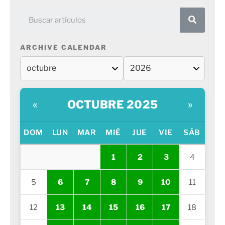
ARCHIVE CALENDAR
OCTUBRE 2025
«
»
DOM
LUN
MAR
MIÉ
JUE
VIE
SÁB
1
2
3
4
5
6
7
8
9
10
11
12
13
14
15
16
17
18