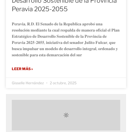
Desarrollo Sostenible de la Provincia
Peravia 2025-2055
𝐏𝐞𝐫𝐚𝐯𝐢𝐚, 𝐑.𝐃. 𝐄𝐥 𝐒𝐞𝐧𝐚𝐝𝐨 𝐝𝐞 𝐥𝐚 𝐑𝐞𝐩𝐮́𝐛𝐥𝐢𝐜𝐚 𝐚𝐩𝐫𝐨𝐛𝐨́ 𝐮𝐧𝐚
𝐫𝐞𝐬𝐨𝐥𝐮𝐜𝐢𝐨́𝐧 𝐦𝐞𝐝𝐢𝐚𝐧𝐭𝐞 𝐥𝐚 𝐜𝐮𝐚𝐥 𝐫𝐞𝐬𝐩𝐚𝐥𝐝𝐚 𝐝𝐞 𝐦𝐚𝐧𝐞𝐫𝐚 𝐨𝐟𝐢𝐜𝐢𝐚𝐥 𝐞𝐥 𝐏𝐥𝐚𝐧
𝐄𝐬𝐭𝐫𝐚𝐭𝐞́𝐠𝐢𝐜𝐨 𝐝𝐞 𝐃𝐞𝐬𝐚𝐫𝐫𝐨𝐥𝐥𝐨 𝐒𝐨𝐬𝐭𝐞𝐧𝐢𝐛𝐥𝐞 𝐝𝐞 𝐥𝐚 𝐏𝐫𝐨𝐯𝐢𝐧𝐜𝐢𝐚 𝐝𝐞
𝐏𝐞𝐫𝐚𝐯𝐢𝐚 𝟐𝟎𝟐𝟓-𝟐𝟎𝟓𝟓, 𝐢𝐧𝐢𝐜𝐢𝐚𝐭𝐢𝐯𝐚 𝐝𝐞𝐥 𝐬𝐞𝐧𝐚𝐝𝐨𝐫 𝐉𝐮𝐥𝐢𝐭𝐨 𝐅𝐮𝐥𝐜𝐚𝐫, 𝐪𝐮𝐞
𝐛𝐮𝐬𝐜𝐚 𝐢𝐦𝐩𝐮𝐥𝐬𝐚𝐫 𝐮𝐧 𝐦𝐨𝐝𝐞𝐥𝐨 𝐝𝐞 𝐝𝐞𝐬𝐚𝐫𝐫𝐨𝐥𝐥𝐨 𝐢𝐧𝐭𝐞𝐠𝐫𝐚𝐥, 𝐨𝐫𝐝𝐞𝐧𝐚𝐝𝐨 𝐲
𝐬𝐨𝐬𝐭𝐞𝐧𝐢𝐛𝐥𝐞 𝐩𝐚𝐫𝐚 𝐞𝐬𝐭𝐚 𝐝𝐞𝐦𝐚𝐫𝐜𝐚𝐜𝐢𝐨́𝐧 𝐝𝐞𝐥 𝐬𝐮𝐫
LEER MÁS »
Gisselle Hernández
2 octubre, 2025