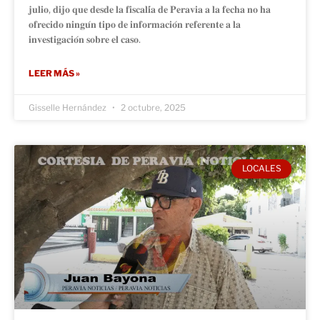
𝐣𝐮𝐥𝐢𝐨, 𝐝𝐢𝐣𝐨 𝐪𝐮𝐞 𝐝𝐞𝐬𝐝𝐞 𝐥𝐚 𝐟𝐢𝐬𝐜𝐚𝐥𝐢́𝐚 𝐝𝐞 𝐏𝐞𝐫𝐚𝐯𝐢𝐚 𝐚 𝐥𝐚 𝐟𝐞𝐜𝐡𝐚 𝐧𝐨 𝐡𝐚
𝐨𝐟𝐫𝐞𝐜𝐢𝐝𝐨 𝐧𝐢𝐧𝐠𝐮́𝐧 𝐭𝐢𝐩𝐨 𝐝𝐞 𝐢𝐧𝐟𝐨𝐫𝐦𝐚𝐜𝐢𝐨́𝐧 𝐫𝐞𝐟𝐞𝐫𝐞𝐧𝐭𝐞 𝐚 𝐥𝐚
𝐢𝐧𝐯𝐞𝐬𝐭𝐢𝐠𝐚𝐜𝐢𝐨́𝐧 𝐬𝐨𝐛𝐫𝐞 𝐞𝐥 𝐜𝐚𝐬𝐨.
LEER MÁS »
Gisselle Hernández
2 octubre, 2025
LOCALES