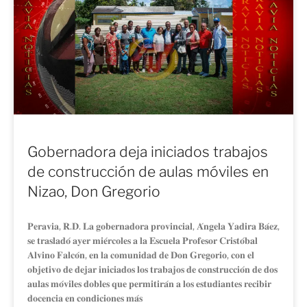
Gobernadora deja iniciados trabajos
de construcción de aulas móviles en
Nizao, Don Gregorio
𝐏𝐞𝐫𝐚𝐯𝐢𝐚, 𝐑.𝐃. 𝐋𝐚 𝐠𝐨𝐛𝐞𝐫𝐧𝐚𝐝𝐨𝐫𝐚 𝐩𝐫𝐨𝐯𝐢𝐧𝐜𝐢𝐚𝐥, 𝐀́𝐧𝐠𝐞𝐥𝐚 𝐘𝐚𝐝𝐢𝐫𝐚 𝐁𝐚́𝐞𝐳,
𝐬𝐞 𝐭𝐫𝐚𝐬𝐥𝐚𝐝𝐨́ 𝐚𝐲𝐞𝐫 𝐦𝐢𝐞́𝐫𝐜𝐨𝐥𝐞𝐬 𝐚 𝐥𝐚 𝐄𝐬𝐜𝐮𝐞𝐥𝐚 𝐏𝐫𝐨𝐟𝐞𝐬𝐨𝐫 𝐂𝐫𝐢𝐬𝐭𝐨́𝐛𝐚𝐥
𝐀𝐥𝐯𝐢𝐧𝐨 𝐅𝐚𝐥𝐜𝐨́𝐧, 𝐞𝐧 𝐥𝐚 𝐜𝐨𝐦𝐮𝐧𝐢𝐝𝐚𝐝 𝐝𝐞 𝐃𝐨𝐧 𝐆𝐫𝐞𝐠𝐨𝐫𝐢𝐨, 𝐜𝐨𝐧 𝐞𝐥
𝐨𝐛𝐣𝐞𝐭𝐢𝐯𝐨 𝐝𝐞 𝐝𝐞𝐣𝐚𝐫 𝐢𝐧𝐢𝐜𝐢𝐚𝐝𝐨𝐬 𝐥𝐨𝐬 𝐭𝐫𝐚𝐛𝐚𝐣𝐨𝐬 𝐝𝐞 𝐜𝐨𝐧𝐬𝐭𝐫𝐮𝐜𝐜𝐢𝐨́𝐧 𝐝𝐞 𝐝𝐨𝐬
𝐚𝐮𝐥𝐚𝐬 𝐦𝐨́𝐯𝐢𝐥𝐞𝐬 𝐝𝐨𝐛𝐥𝐞𝐬 𝐪𝐮𝐞 𝐩𝐞𝐫𝐦𝐢𝐭𝐢𝐫𝐚́𝐧 𝐚 𝐥𝐨𝐬 𝐞𝐬𝐭𝐮𝐝𝐢𝐚𝐧𝐭𝐞𝐬 𝐫𝐞𝐜𝐢𝐛𝐢𝐫
𝐝𝐨𝐜𝐞𝐧𝐜𝐢𝐚 𝐞𝐧 𝐜𝐨𝐧𝐝𝐢𝐜𝐢𝐨𝐧𝐞𝐬 𝐦𝐚́𝐬