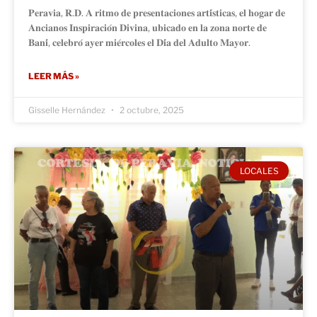
𝐏𝐞𝐫𝐚𝐯𝐢𝐚, 𝐑.𝐃. 𝐀 𝐫𝐢𝐭𝐦𝐨 𝐝𝐞 𝐩𝐫𝐞𝐬𝐞𝐧𝐭𝐚𝐜𝐢𝐨𝐧𝐞𝐬 𝐚𝐫𝐭𝐢́𝐬𝐭𝐢𝐜𝐚𝐬, 𝐞𝐥 𝐡𝐨𝐠𝐚𝐫 𝐝𝐞
𝐀𝐧𝐜𝐢𝐚𝐧𝐨𝐬 𝐈𝐧𝐬𝐩𝐢𝐫𝐚𝐜𝐢𝐨́𝐧 𝐃𝐢𝐯𝐢𝐧𝐚, 𝐮𝐛𝐢𝐜𝐚𝐝𝐨 𝐞𝐧 𝐥𝐚 𝐳𝐨𝐧𝐚 𝐧𝐨𝐫𝐭𝐞 𝐝𝐞
𝐁𝐚𝐧𝐢́, 𝐜𝐞𝐥𝐞𝐛𝐫𝐨́ 𝐚𝐲𝐞𝐫 𝐦𝐢𝐞́𝐫𝐜𝐨𝐥𝐞𝐬 𝐞𝐥 𝐃𝐢́𝐚 𝐝𝐞𝐥 𝐀𝐝𝐮𝐥𝐭𝐨 𝐌𝐚𝐲𝐨𝐫.
LEER MÁS »
Gisselle Hernández
2 octubre, 2025
LOCALES