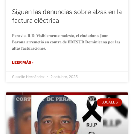
Siguen las denuncias sobre alzas en la
factura eléctrica
𝐏𝐞𝐫𝐚𝐯𝐢𝐚, 𝐑.𝐃. 𝐕𝐢𝐬𝐢𝐛𝐥𝐞𝐦𝐞𝐧𝐭𝐞 𝐦𝐨𝐥𝐞𝐬𝐭𝐨, 𝐞𝐥 𝐜𝐢𝐮𝐝𝐚𝐝𝐚𝐧𝐨 𝐉𝐮𝐚𝐧
𝐁𝐚𝐲𝐨𝐧𝐚 𝐚𝐫𝐫𝐞𝐦𝐞𝐭𝐢𝐨́ 𝐞𝐧 𝐜𝐨𝐧𝐭𝐫𝐚 𝐝𝐞 𝐄𝐃𝐄𝐒𝐔𝐑 𝐃𝐨𝐦𝐢𝐧𝐢𝐜𝐚𝐧𝐚 𝐩𝐨𝐫 𝐥𝐚𝐬
𝐚𝐥𝐭𝐚𝐬 𝐟𝐚𝐜𝐭𝐮𝐫𝐚𝐜𝐢𝐨𝐧𝐞𝐬.
LEER MÁS »
Gisselle Hernández
2 octubre, 2025
LOCALES