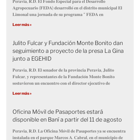
𝐏𝐞𝐫𝐚𝐯𝐢𝐚, 𝐑.𝐃. 𝐄𝐥 𝐅𝐨𝐧𝐝𝐨 𝐄𝐬𝐩𝐞𝐜𝐢𝐚𝐥 𝐩𝐚𝐫𝐚 𝐞𝐥 𝐃𝐞𝐬𝐚𝐫𝐫𝐨𝐥𝐥𝐨
𝐀𝐠𝐫𝐨𝐩𝐞𝐜𝐮𝐚𝐫𝐢𝐨 (𝐅𝐄𝐃𝐀) 𝐝𝐞𝐬𝐚𝐫𝐫𝐨𝐥𝐥𝐨́ 𝐞𝐧 𝐞𝐥 𝐝𝐢𝐬𝐭𝐫𝐢𝐭𝐨 𝐦𝐮𝐧𝐢𝐜𝐢𝐩𝐚𝐥 𝐄𝐥
𝐋𝐢𝐦𝐨𝐧𝐚𝐥 𝐮𝐧𝐚 𝐣𝐨𝐫𝐧𝐚𝐝𝐚 𝐝𝐞 𝐬𝐮 𝐩𝐫𝐨𝐠𝐫𝐚𝐦𝐚 “ 𝐅𝐄𝐃𝐀 𝐞𝐧
Leer más »
Julito Fulcar y Fundación Monte Bonito dan
seguimiento a proyecto de la presa La Gina
junto a EGEHID
𝐏𝐞𝐫𝐚𝐯𝐢𝐚, 𝐑.𝐃. 𝐄𝐥 𝐬𝐞𝐧𝐚𝐝𝐨𝐫 𝐝𝐞 𝐥𝐚 𝐩𝐫𝐨𝐯𝐢𝐧𝐜𝐢𝐚 𝐏𝐞𝐫𝐚𝐯𝐢𝐚, 𝐉𝐮𝐥𝐢𝐭𝐨
𝐅𝐮𝐥𝐜𝐚𝐫, 𝐲 𝐫𝐞𝐩𝐫𝐞𝐬𝐞𝐧𝐭𝐚𝐧𝐭𝐞𝐬 𝐝𝐞 𝐥𝐚 𝐅𝐮𝐧𝐝𝐚𝐜𝐢𝐨́𝐧 𝐌𝐨𝐧𝐭𝐞 𝐁𝐨𝐧𝐢𝐭𝐨
𝐬𝐨𝐬𝐭𝐮𝐯𝐢𝐞𝐫𝐨𝐧 𝐮𝐧 𝐞𝐧𝐜𝐮𝐞𝐧𝐭𝐫𝐨 𝐜𝐨𝐧 𝐞𝐥 𝐝𝐢𝐫𝐞𝐜𝐭𝐨𝐫 𝐞𝐣𝐞𝐜𝐮𝐭𝐢𝐯𝐨 𝐝𝐞
Leer más »
Oficina Móvil de Pasaportes estará
disponible en Baní a partir del 11 de agosto
𝐏𝐞𝐫𝐚𝐯𝐢𝐚, 𝐑.𝐃. 𝐋𝐚 𝐎𝐟𝐢𝐜𝐢𝐧𝐚 𝐌𝐨́𝐯𝐢𝐥 𝐝𝐞 𝐏𝐚𝐬𝐚𝐩𝐨𝐫𝐭𝐞𝐬 𝐲𝐚 𝐬𝐞 𝐞𝐧𝐜𝐮𝐞𝐧𝐭𝐫𝐚
𝐢𝐧𝐬𝐭𝐚𝐥𝐚𝐝𝐚 𝐞𝐧 𝐞𝐥 𝐩𝐚𝐫𝐪𝐮𝐞 𝐌𝐚𝐫𝐜𝐨𝐬 𝐀. 𝐂𝐚𝐛𝐫𝐚𝐥, 𝐞𝐧 𝐞𝐥 𝐦𝐮𝐧𝐢𝐜𝐢𝐩𝐢𝐨 𝐝𝐞