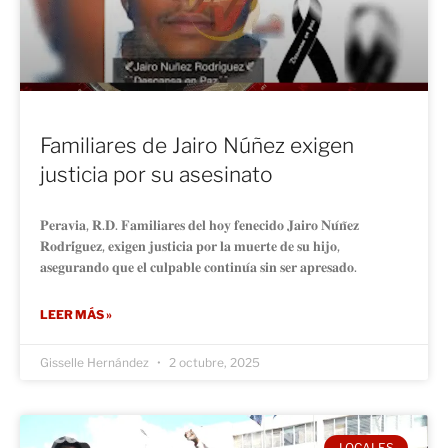
Familiares de Jairo Núñez exigen
justicia por su asesinato
𝐏𝐞𝐫𝐚𝐯𝐢𝐚, 𝐑.𝐃. 𝐅𝐚𝐦𝐢𝐥𝐢𝐚𝐫𝐞𝐬 𝐝𝐞𝐥 𝐡𝐨𝐲 𝐟𝐞𝐧𝐞𝐜𝐢𝐝𝐨 𝐉𝐚𝐢𝐫𝐨 𝐍𝐮́𝐧̃𝐞𝐳
𝐑𝐨𝐝𝐫𝐢́𝐠𝐮𝐞𝐳, 𝐞𝐱𝐢𝐠𝐞𝐧 𝐣𝐮𝐬𝐭𝐢𝐜𝐢𝐚 𝐩𝐨𝐫 𝐥𝐚 𝐦𝐮𝐞𝐫𝐭𝐞 𝐝𝐞 𝐬𝐮 𝐡𝐢𝐣𝐨,
𝐚𝐬𝐞𝐠𝐮𝐫𝐚𝐧𝐝𝐨 𝐪𝐮𝐞 𝐞𝐥 𝐜𝐮𝐥𝐩𝐚𝐛𝐥𝐞 𝐜𝐨𝐧𝐭𝐢𝐧𝐮́𝐚 𝐬𝐢𝐧 𝐬𝐞𝐫 𝐚𝐩𝐫𝐞𝐬𝐚𝐝𝐨.
LEER MÁS »
Gisselle Hernández
2 octubre, 2025
LOCALES