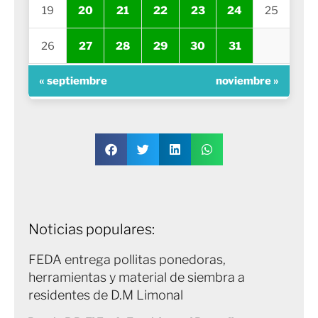
19
20
21
22
23
24
25
26
27
28
29
30
31
« septiembre
noviembre »
Noticias populares:
FEDA entrega pollitas ponedoras,
herramientas y material de siembra a
residentes de D.M Limonal