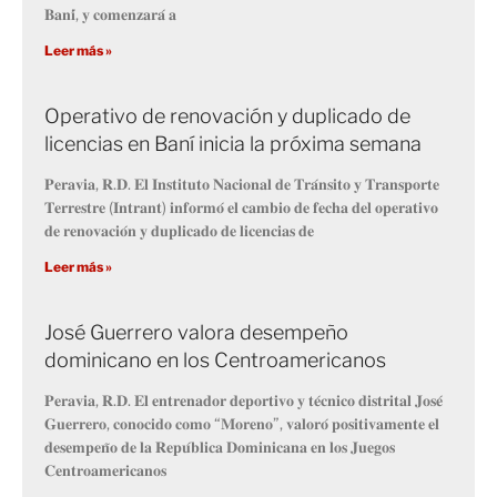
𝐁𝐚𝐧𝐢́, 𝐲 𝐜𝐨𝐦𝐞𝐧𝐳𝐚𝐫𝐚́ 𝐚
Leer más »
Operativo de renovación y duplicado de
licencias en Baní inicia la próxima semana
𝐏𝐞𝐫𝐚𝐯𝐢𝐚, 𝐑.𝐃. 𝐄𝐥 𝐈𝐧𝐬𝐭𝐢𝐭𝐮𝐭𝐨 𝐍𝐚𝐜𝐢𝐨𝐧𝐚𝐥 𝐝𝐞 𝐓𝐫𝐚́𝐧𝐬𝐢𝐭𝐨 𝐲 𝐓𝐫𝐚𝐧𝐬𝐩𝐨𝐫𝐭𝐞
𝐓𝐞𝐫𝐫𝐞𝐬𝐭𝐫𝐞 (𝐈𝐧𝐭𝐫𝐚𝐧𝐭) 𝐢𝐧𝐟𝐨𝐫𝐦𝐨́ 𝐞𝐥 𝐜𝐚𝐦𝐛𝐢𝐨 𝐝𝐞 𝐟𝐞𝐜𝐡𝐚 𝐝𝐞𝐥 𝐨𝐩𝐞𝐫𝐚𝐭𝐢𝐯𝐨
𝐝𝐞 𝐫𝐞𝐧𝐨𝐯𝐚𝐜𝐢𝐨́𝐧 𝐲 𝐝𝐮𝐩𝐥𝐢𝐜𝐚𝐝𝐨 𝐝𝐞 𝐥𝐢𝐜𝐞𝐧𝐜𝐢𝐚𝐬 𝐝𝐞
Leer más »
José Guerrero valora desempeño
dominicano en los Centroamericanos
𝐏𝐞𝐫𝐚𝐯𝐢𝐚, 𝐑.𝐃. 𝐄𝐥 𝐞𝐧𝐭𝐫𝐞𝐧𝐚𝐝𝐨𝐫 𝐝𝐞𝐩𝐨𝐫𝐭𝐢𝐯𝐨 𝐲 𝐭𝐞́𝐜𝐧𝐢𝐜𝐨 𝐝𝐢𝐬𝐭𝐫𝐢𝐭𝐚𝐥 𝐉𝐨𝐬𝐞́
𝐆𝐮𝐞𝐫𝐫𝐞𝐫𝐨, 𝐜𝐨𝐧𝐨𝐜𝐢𝐝𝐨 𝐜𝐨𝐦𝐨 “𝐌𝐨𝐫𝐞𝐧𝐨”, 𝐯𝐚𝐥𝐨𝐫𝐨́ 𝐩𝐨𝐬𝐢𝐭𝐢𝐯𝐚𝐦𝐞𝐧𝐭𝐞 𝐞𝐥
𝐝𝐞𝐬𝐞𝐦𝐩𝐞𝐧̃𝐨 𝐝𝐞 𝐥𝐚 𝐑𝐞𝐩𝐮́𝐛𝐥𝐢𝐜𝐚 𝐃𝐨𝐦𝐢𝐧𝐢𝐜𝐚𝐧𝐚 𝐞𝐧 𝐥𝐨𝐬 𝐉𝐮𝐞𝐠𝐨𝐬
𝐂𝐞𝐧𝐭𝐫𝐨𝐚𝐦𝐞𝐫𝐢𝐜𝐚𝐧𝐨𝐬