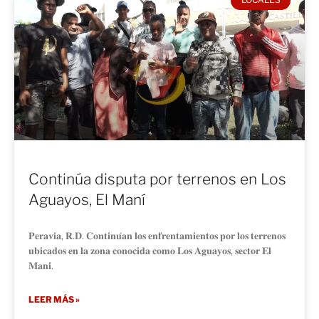
Continúa disputa por terrenos en Los
Aguayos, El Maní
𝐏𝐞𝐫𝐚𝐯𝐢𝐚, 𝐑.𝐃. 𝐂𝐨𝐧𝐭𝐢𝐧𝐮́𝐚𝐧 𝐥𝐨𝐬 𝐞𝐧𝐟𝐫𝐞𝐧𝐭𝐚𝐦𝐢𝐞𝐧𝐭𝐨𝐬 𝐩𝐨𝐫 𝐥𝐨𝐬 𝐭𝐞𝐫𝐫𝐞𝐧𝐨𝐬
𝐮𝐛𝐢𝐜𝐚𝐝𝐨𝐬 𝐞𝐧 𝐥𝐚 𝐳𝐨𝐧𝐚 𝐜𝐨𝐧𝐨𝐜𝐢𝐝𝐚 𝐜𝐨𝐦𝐨 𝐋𝐨𝐬 𝐀𝐠𝐮𝐚𝐲𝐨𝐬, 𝐬𝐞𝐜𝐭𝐨𝐫 𝐄𝐥
𝐌𝐚𝐧𝐢́.
LEER MÁS »