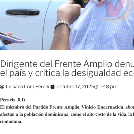
Dirigente del Frente Amplio den
el país y critica la desigualdad 
Luisana Lora Perello
octubre 17, 2025
1:48 pm
𝐏𝐞𝐫𝐚𝐯𝐢𝐚, 𝐑.𝐃.
𝐄𝐥 𝐦𝐢𝐞𝐦𝐛𝐫𝐨 𝐝𝐞𝐥 𝐏𝐚𝐫𝐭𝐢𝐝𝐨 𝐅𝐫𝐞𝐧𝐭𝐞 𝐀𝐦𝐩𝐥𝐢𝐨, 𝐕𝐢𝐧𝐢𝐜𝐢𝐨 𝐄𝐧𝐜𝐚𝐫𝐧𝐚𝐜𝐢𝐨́𝐧, 𝐚𝐛𝐨𝐫𝐝
𝐚𝐟𝐞𝐜𝐭𝐚𝐧 𝐚 𝐥𝐚 𝐩𝐨𝐛𝐥𝐚𝐜𝐢𝐨́𝐧 𝐝𝐨𝐦𝐢𝐧𝐢𝐜𝐚𝐧𝐚, 𝐜𝐨𝐦𝐨 𝐞𝐥 𝐚𝐥𝐭𝐨 𝐜𝐨𝐬𝐭𝐨 𝐝𝐞 𝐥𝐚 𝐯𝐢𝐝𝐚, 𝐥𝐚 
𝐜𝐢𝐮𝐝𝐚𝐝𝐚𝐧𝐚.