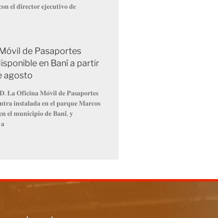
𝐨𝐧 𝐞𝐥 𝐝𝐢𝐫𝐞𝐜𝐭𝐨𝐫 𝐞𝐣𝐞𝐜𝐮𝐭𝐢𝐯𝐨 𝐝𝐞
 Móvil de Pasaportes
isponible en Baní a partir
de agosto
𝐃. 𝐋𝐚 𝐎𝐟𝐢𝐜𝐢𝐧𝐚 𝐌𝐨́𝐯𝐢𝐥 𝐝𝐞 𝐏𝐚𝐬𝐚𝐩𝐨𝐫𝐭𝐞𝐬
𝐧𝐭𝐫𝐚 𝐢𝐧𝐬𝐭𝐚𝐥𝐚𝐝𝐚 𝐞𝐧 𝐞𝐥 𝐩𝐚𝐫𝐪𝐮𝐞 𝐌𝐚𝐫𝐜𝐨𝐬
𝐧 𝐞𝐥 𝐦𝐮𝐧𝐢𝐜𝐢𝐩𝐢𝐨 𝐝𝐞 𝐁𝐚𝐧𝐢́, 𝐲
 𝐚