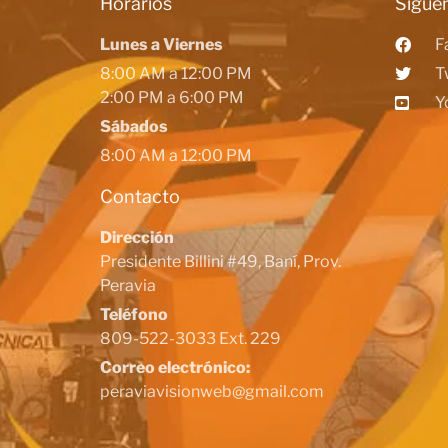
Horarios
Siguen
Lunes a Viernes
F
8:00 AM a 12:00 PM
T
2:00 PM a 6:00 PM
Y
Sábados
8:00 AM a 12:00 PM
Contacto
Dirección
Presidente Billini #49, Baní, Prov.
Peravia
Teléfono
809-522-3033 Ext. 229
Correo electrónico:
peraviavisionweb@gmail.com