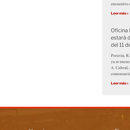
𝐞𝐧𝐜𝐮𝐞𝐧𝐭𝐫𝐨 𝐜
Leer más »
Oficina
estará d
del 11 
𝐏𝐞𝐫𝐚𝐯𝐢𝐚, 𝐑.
𝐲𝐚 𝐬𝐞 𝐞𝐧𝐜𝐮𝐞
𝐀. 𝐂𝐚𝐛𝐫𝐚𝐥, 
𝐜𝐨𝐦𝐞𝐧𝐳𝐚𝐫𝐚́
Leer más »