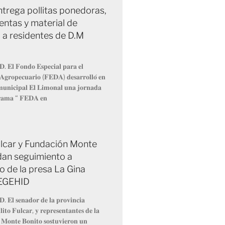
trega pollitas ponedoras,
entas y material de
 a residentes de D.M
𝐃. 𝐄𝐥 𝐅𝐨𝐧𝐝𝐨 𝐄𝐬𝐩𝐞𝐜𝐢𝐚𝐥 𝐩𝐚𝐫𝐚 𝐞𝐥
 𝐀𝐠𝐫𝐨𝐩𝐞𝐜𝐮𝐚𝐫𝐢𝐨 (𝐅𝐄𝐃𝐀) 𝐝𝐞𝐬𝐚𝐫𝐫𝐨𝐥𝐥𝐨́ 𝐞𝐧
 𝐦𝐮𝐧𝐢𝐜𝐢𝐩𝐚𝐥 𝐄𝐥 𝐋𝐢𝐦𝐨𝐧𝐚𝐥 𝐮𝐧𝐚 𝐣𝐨𝐫𝐧𝐚𝐝𝐚
𝐫𝐚𝐦𝐚 “ 𝐅𝐄𝐃𝐀 𝐞𝐧
Fulcar y Fundación Monte
dan seguimiento a
o de la presa La Gina
 EGEHID
𝐃. 𝐄𝐥 𝐬𝐞𝐧𝐚𝐝𝐨𝐫 𝐝𝐞 𝐥𝐚 𝐩𝐫𝐨𝐯𝐢𝐧𝐜𝐢𝐚
𝐢𝐭𝐨 𝐅𝐮𝐥𝐜𝐚𝐫, 𝐲 𝐫𝐞𝐩𝐫𝐞𝐬𝐞𝐧𝐭𝐚𝐧𝐭𝐞𝐬 𝐝𝐞 𝐥𝐚
 𝐌𝐨𝐧𝐭𝐞 𝐁𝐨𝐧𝐢𝐭𝐨 𝐬𝐨𝐬𝐭𝐮𝐯𝐢𝐞𝐫𝐨𝐧 𝐮𝐧