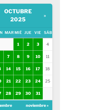
OCTUBRE
»
2025
N
MAR
MIÉ
JUE
VIE
SÁB
1
2
3
4
7
8
9
10
11
3
14
15
16
17
18
0
21
22
23
24
25
7
28
29
30
31
iembre
noviembre »