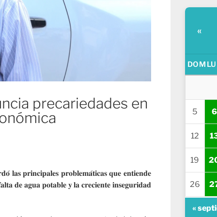
«
DOM
LU
uncia precariedades en
5
6
económica
12
1
19
2
́ 𝐥𝐚𝐬 𝐩𝐫𝐢𝐧𝐜𝐢𝐩𝐚𝐥𝐞𝐬 𝐩𝐫𝐨𝐛𝐥𝐞𝐦𝐚́𝐭𝐢𝐜𝐚𝐬 𝐪𝐮𝐞 𝐞𝐧𝐭𝐢𝐞𝐧𝐝𝐞
26
2
𝐚𝐥𝐭𝐚 𝐝𝐞 𝐚𝐠𝐮𝐚 𝐩𝐨𝐭𝐚𝐛𝐥𝐞 𝐲 𝐥𝐚 𝐜𝐫𝐞𝐜𝐢𝐞𝐧𝐭𝐞 𝐢𝐧𝐬𝐞𝐠𝐮𝐫𝐢𝐝𝐚𝐝
« sept