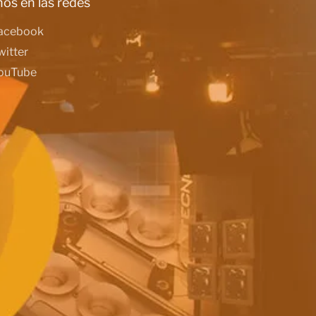
os en las redes
acebook
witter
ouTube