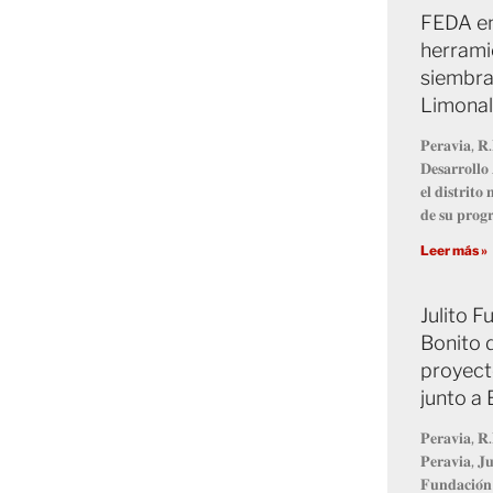
FEDA en
herrami
siembra
Limonal
𝐏𝐞𝐫𝐚𝐯𝐢𝐚, 𝐑.
𝐃𝐞𝐬𝐚𝐫𝐫𝐨𝐥𝐥
𝐞𝐥 𝐝𝐢𝐬𝐭𝐫𝐢𝐭
𝐝𝐞 𝐬𝐮 𝐩𝐫𝐨
Leer más »
Julito 
Bonito 
proyect
junto a
𝐏𝐞𝐫𝐚𝐯𝐢𝐚, 𝐑.
𝐏𝐞𝐫𝐚𝐯𝐢𝐚, 𝐉𝐮
𝐅𝐮𝐧𝐝𝐚𝐜𝐢𝐨́𝐧