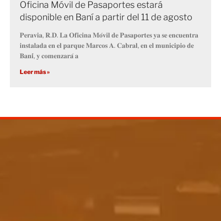
Oficina Móvil de Pasaportes estará
disponible en Baní a partir del 11 de agosto
𝐏𝐞𝐫𝐚𝐯𝐢𝐚, 𝐑.𝐃. 𝐋𝐚 𝐎𝐟𝐢𝐜𝐢𝐧𝐚 𝐌𝐨́𝐯𝐢𝐥 𝐝𝐞 𝐏𝐚𝐬𝐚𝐩𝐨𝐫𝐭𝐞𝐬 𝐲𝐚 𝐬𝐞 𝐞𝐧𝐜𝐮𝐞𝐧𝐭𝐫𝐚
𝐢𝐧𝐬𝐭𝐚𝐥𝐚𝐝𝐚 𝐞𝐧 𝐞𝐥 𝐩𝐚𝐫𝐪𝐮𝐞 𝐌𝐚𝐫𝐜𝐨𝐬 𝐀. 𝐂𝐚𝐛𝐫𝐚𝐥, 𝐞𝐧 𝐞𝐥 𝐦𝐮𝐧𝐢𝐜𝐢𝐩𝐢𝐨 𝐝𝐞
𝐁𝐚𝐧𝐢́, 𝐲 𝐜𝐨𝐦𝐞𝐧𝐳𝐚𝐫𝐚́ 𝐚
Leer más »