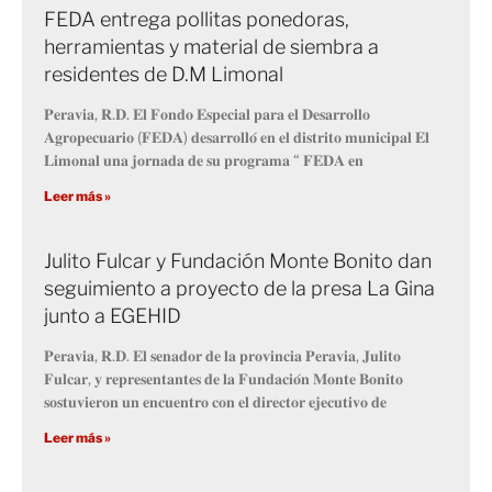
FEDA entrega pollitas ponedoras,
herramientas y material de siembra a
residentes de D.M Limonal
𝐏𝐞𝐫𝐚𝐯𝐢𝐚, 𝐑.𝐃. 𝐄𝐥 𝐅𝐨𝐧𝐝𝐨 𝐄𝐬𝐩𝐞𝐜𝐢𝐚𝐥 𝐩𝐚𝐫𝐚 𝐞𝐥 𝐃𝐞𝐬𝐚𝐫𝐫𝐨𝐥𝐥𝐨
𝐀𝐠𝐫𝐨𝐩𝐞𝐜𝐮𝐚𝐫𝐢𝐨 (𝐅𝐄𝐃𝐀) 𝐝𝐞𝐬𝐚𝐫𝐫𝐨𝐥𝐥𝐨́ 𝐞𝐧 𝐞𝐥 𝐝𝐢𝐬𝐭𝐫𝐢𝐭𝐨 𝐦𝐮𝐧𝐢𝐜𝐢𝐩𝐚𝐥 𝐄𝐥
𝐋𝐢𝐦𝐨𝐧𝐚𝐥 𝐮𝐧𝐚 𝐣𝐨𝐫𝐧𝐚𝐝𝐚 𝐝𝐞 𝐬𝐮 𝐩𝐫𝐨𝐠𝐫𝐚𝐦𝐚 “ 𝐅𝐄𝐃𝐀 𝐞𝐧
Leer más »
Julito Fulcar y Fundación Monte Bonito dan
seguimiento a proyecto de la presa La Gina
junto a EGEHID
𝐏𝐞𝐫𝐚𝐯𝐢𝐚, 𝐑.𝐃. 𝐄𝐥 𝐬𝐞𝐧𝐚𝐝𝐨𝐫 𝐝𝐞 𝐥𝐚 𝐩𝐫𝐨𝐯𝐢𝐧𝐜𝐢𝐚 𝐏𝐞𝐫𝐚𝐯𝐢𝐚, 𝐉𝐮𝐥𝐢𝐭𝐨
𝐅𝐮𝐥𝐜𝐚𝐫, 𝐲 𝐫𝐞𝐩𝐫𝐞𝐬𝐞𝐧𝐭𝐚𝐧𝐭𝐞𝐬 𝐝𝐞 𝐥𝐚 𝐅𝐮𝐧𝐝𝐚𝐜𝐢𝐨́𝐧 𝐌𝐨𝐧𝐭𝐞 𝐁𝐨𝐧𝐢𝐭𝐨
𝐬𝐨𝐬𝐭𝐮𝐯𝐢𝐞𝐫𝐨𝐧 𝐮𝐧 𝐞𝐧𝐜𝐮𝐞𝐧𝐭𝐫𝐨 𝐜𝐨𝐧 𝐞𝐥 𝐝𝐢𝐫𝐞𝐜𝐭𝐨𝐫 𝐞𝐣𝐞𝐜𝐮𝐭𝐢𝐯𝐨 𝐝𝐞
Leer más »