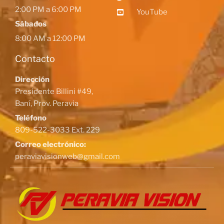
2:00 PM a 6:00 PM
YouTube
Sábados
8:00 AM a 12:00 PM
Contacto
Dirección
Presidente Billini #49,
Baní, Prov. Peravia
Teléfono
809-522-3033 Ext. 229
Correo electrónico:
peraviavisionweb@gmail.com