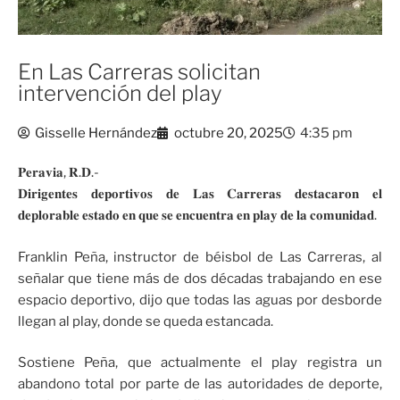
En Las Carreras solicitan
intervención del play
Gisselle Hernández
octubre 20, 2025
4:35 pm
𝐏𝐞𝐫𝐚𝐯𝐢𝐚, 𝐑.𝐃.-
𝐃𝐢𝐫𝐢𝐠𝐞𝐧𝐭𝐞𝐬 𝐝𝐞𝐩𝐨𝐫𝐭𝐢𝐯𝐨𝐬 𝐝𝐞 𝐋𝐚𝐬 𝐂𝐚𝐫𝐫𝐞𝐫𝐚𝐬 𝐝𝐞𝐬𝐭𝐚𝐜𝐚𝐫𝐨𝐧 𝐞𝐥
𝐝𝐞𝐩𝐥𝐨𝐫𝐚𝐛𝐥𝐞 𝐞𝐬𝐭𝐚𝐝𝐨 𝐞𝐧 𝐪𝐮𝐞 𝐬𝐞 𝐞𝐧𝐜𝐮𝐞𝐧𝐭𝐫𝐚 𝐞𝐧 𝐩𝐥𝐚𝐲 𝐝𝐞 𝐥𝐚 𝐜𝐨𝐦𝐮𝐧𝐢𝐝𝐚𝐝.
Franklin Peña, instructor de béisbol de Las Carreras, al
señalar que tiene más de dos décadas trabajando en ese
espacio deportivo, dijo que todas las aguas por desborde
llegan al play, donde se queda estancada.
Sostiene Peña, que actualmente el play registra un
abandono total por parte de las autoridades de deporte,