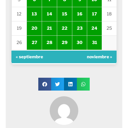
12
13
14
15
16
17
18
19
20
21
22
23
24
25
26
27
28
29
30
31
« septiembre
noviembre »