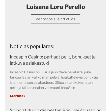
Luisana Lora Perello
Ver todos sus artículos
Noticias populares:
Incaspin Casino: parhaat pelit, bonukset ja
jatkuva asiakastuki
Incaspin Casino on uusi ja jännittävä pelialusta, joka
tarjoaa laajan valikoiman pelejä, houkuttelevia bonuksia
ja erinomaisen asiakastuen. Olitpa sitten kokematon
pelaaja tai kasinoalan veteraani, IncaSpin
Leer más »
So holst du dir die besten Boni bei Aquaspins