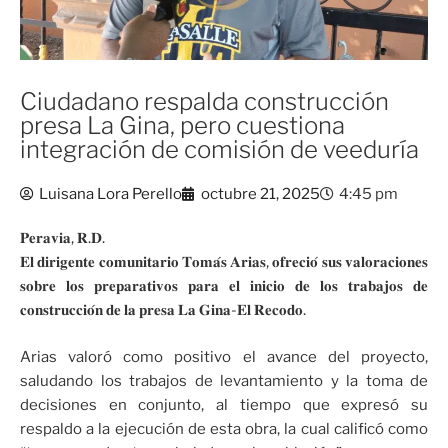
Ciudadano respalda construcción
presa La Gina, pero cuestiona
integración de comisión de veeduría
Luisana Lora Perello
octubre 21, 2025
4:45 pm
𝐏𝐞𝐫𝐚𝐯𝐢𝐚, 𝐑.𝐃.
𝐄𝐥 𝐝𝐢𝐫𝐢𝐠𝐞𝐧𝐭𝐞 𝐜𝐨𝐦𝐮𝐧𝐢𝐭𝐚𝐫𝐢𝐨 𝐓𝐨𝐦𝐚́𝐬 𝐀𝐫𝐢𝐚𝐬, 𝐨𝐟𝐫𝐞𝐜𝐢𝐨́ 𝐬𝐮𝐬 𝐯𝐚𝐥𝐨𝐫𝐚𝐜𝐢𝐨𝐧𝐞𝐬
𝐬𝐨𝐛𝐫𝐞 𝐥𝐨𝐬 𝐩𝐫𝐞𝐩𝐚𝐫𝐚𝐭𝐢𝐯𝐨𝐬 𝐩𝐚𝐫𝐚 𝐞𝐥 𝐢𝐧𝐢𝐜𝐢𝐨 𝐝𝐞 𝐥𝐨𝐬 𝐭𝐫𝐚𝐛𝐚𝐣𝐨𝐬 𝐝𝐞
𝐜𝐨𝐧𝐬𝐭𝐫𝐮𝐜𝐜𝐢𝐨́𝐧 𝐝𝐞 𝐥𝐚 𝐩𝐫𝐞𝐬𝐚 𝐋𝐚 𝐆𝐢𝐧𝐚-𝐄𝐥 𝐑𝐞𝐜𝐨𝐝𝐨.
Arias valoró como positivo el avance del proyecto,
saludando los trabajos de levantamiento y la toma de
decisiones en conjunto, al tiempo que expresó su
respaldo a la ejecución de esta obra, la cual calificó como