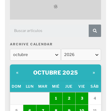
ARCHIVE CALENDAR
OCTUBRE 2025
«
»
DOM
LUN
MAR
MIÉ
JUE
VIE
SÁB
1
2
3
4
5
6
7
8
9
10
11