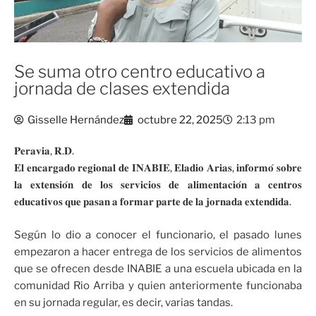
Se suma otro centro educativo a
jornada de clases extendida
Gisselle Hernández
octubre 22, 2025
2:13 pm
𝐏𝐞𝐫𝐚𝐯𝐢𝐚, 𝐑.𝐃.
𝐄𝐥 𝐞𝐧𝐜𝐚𝐫𝐠𝐚𝐝𝐨 𝐫𝐞𝐠𝐢𝐨𝐧𝐚𝐥 𝐝𝐞 𝐈𝐍𝐀𝐁𝐈𝐄, 𝐄𝐥𝐚𝐝𝐢𝐨 𝐀𝐫𝐢𝐚𝐬, 𝐢𝐧𝐟𝐨𝐫𝐦𝐨́ 𝐬𝐨𝐛𝐫𝐞
𝐥𝐚 𝐞𝐱𝐭𝐞𝐧𝐬𝐢𝐨́𝐧 𝐝𝐞 𝐥𝐨𝐬 𝐬𝐞𝐫𝐯𝐢𝐜𝐢𝐨𝐬 𝐝𝐞 𝐚𝐥𝐢𝐦𝐞𝐧𝐭𝐚𝐜𝐢𝐨́𝐧 𝐚 𝐜𝐞𝐧𝐭𝐫𝐨𝐬
𝐞𝐝𝐮𝐜𝐚𝐭𝐢𝐯𝐨𝐬 𝐪𝐮𝐞 𝐩𝐚𝐬𝐚𝐧 𝐚 𝐟𝐨𝐫𝐦𝐚𝐫 𝐩𝐚𝐫𝐭𝐞 𝐝𝐞 𝐥𝐚 𝐣𝐨𝐫𝐧𝐚𝐝𝐚 𝐞𝐱𝐭𝐞𝐧𝐝𝐢𝐝𝐚.
Según lo dio a conocer el funcionario, el pasado lunes
empezaron a hacer entrega de los servicios de alimentos
que se ofrecen desde INABIE a una escuela ubicada en la
comunidad Rio Arriba y quien anteriormente funcionaba
en su jornada regular, es decir, varias tandas.