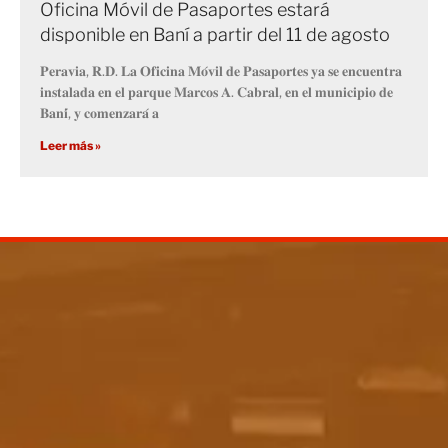
Oficina Móvil de Pasaportes estará
disponible en Baní a partir del 11 de agosto
𝐏𝐞𝐫𝐚𝐯𝐢𝐚, 𝐑.𝐃. 𝐋𝐚 𝐎𝐟𝐢𝐜𝐢𝐧𝐚 𝐌𝐨́𝐯𝐢𝐥 𝐝𝐞 𝐏𝐚𝐬𝐚𝐩𝐨𝐫𝐭𝐞𝐬 𝐲𝐚 𝐬𝐞 𝐞𝐧𝐜𝐮𝐞𝐧𝐭𝐫𝐚
𝐢𝐧𝐬𝐭𝐚𝐥𝐚𝐝𝐚 𝐞𝐧 𝐞𝐥 𝐩𝐚𝐫𝐪𝐮𝐞 𝐌𝐚𝐫𝐜𝐨𝐬 𝐀. 𝐂𝐚𝐛𝐫𝐚𝐥, 𝐞𝐧 𝐞𝐥 𝐦𝐮𝐧𝐢𝐜𝐢𝐩𝐢𝐨 𝐝𝐞
𝐁𝐚𝐧𝐢́, 𝐲 𝐜𝐨𝐦𝐞𝐧𝐳𝐚𝐫𝐚́ 𝐚
Leer más »