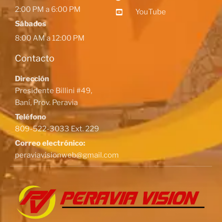
2:00 PM a 6:00 PM
YouTube
Sábados
8:00 AM a 12:00 PM
Contacto
Dirección
Presidente Billini #49,
Baní, Prov. Peravia
Teléfono
809-522-3033 Ext. 229
Correo electrónico:
peraviavisionweb@gmail.com