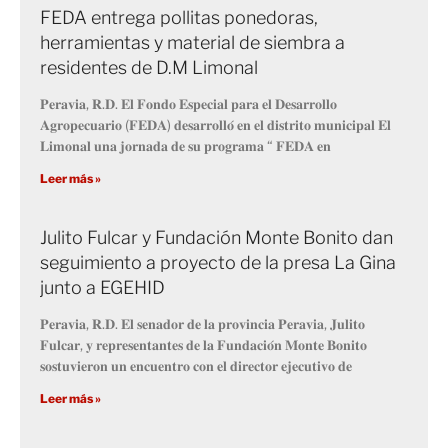
FEDA entrega pollitas ponedoras,
herramientas y material de siembra a
residentes de D.M Limonal
𝐏𝐞𝐫𝐚𝐯𝐢𝐚, 𝐑.𝐃. 𝐄𝐥 𝐅𝐨𝐧𝐝𝐨 𝐄𝐬𝐩𝐞𝐜𝐢𝐚𝐥 𝐩𝐚𝐫𝐚 𝐞𝐥 𝐃𝐞𝐬𝐚𝐫𝐫𝐨𝐥𝐥𝐨
𝐀𝐠𝐫𝐨𝐩𝐞𝐜𝐮𝐚𝐫𝐢𝐨 (𝐅𝐄𝐃𝐀) 𝐝𝐞𝐬𝐚𝐫𝐫𝐨𝐥𝐥𝐨́ 𝐞𝐧 𝐞𝐥 𝐝𝐢𝐬𝐭𝐫𝐢𝐭𝐨 𝐦𝐮𝐧𝐢𝐜𝐢𝐩𝐚𝐥 𝐄𝐥
𝐋𝐢𝐦𝐨𝐧𝐚𝐥 𝐮𝐧𝐚 𝐣𝐨𝐫𝐧𝐚𝐝𝐚 𝐝𝐞 𝐬𝐮 𝐩𝐫𝐨𝐠𝐫𝐚𝐦𝐚 “ 𝐅𝐄𝐃𝐀 𝐞𝐧
Leer más »
Julito Fulcar y Fundación Monte Bonito dan
seguimiento a proyecto de la presa La Gina
junto a EGEHID
𝐏𝐞𝐫𝐚𝐯𝐢𝐚, 𝐑.𝐃. 𝐄𝐥 𝐬𝐞𝐧𝐚𝐝𝐨𝐫 𝐝𝐞 𝐥𝐚 𝐩𝐫𝐨𝐯𝐢𝐧𝐜𝐢𝐚 𝐏𝐞𝐫𝐚𝐯𝐢𝐚, 𝐉𝐮𝐥𝐢𝐭𝐨
𝐅𝐮𝐥𝐜𝐚𝐫, 𝐲 𝐫𝐞𝐩𝐫𝐞𝐬𝐞𝐧𝐭𝐚𝐧𝐭𝐞𝐬 𝐝𝐞 𝐥𝐚 𝐅𝐮𝐧𝐝𝐚𝐜𝐢𝐨́𝐧 𝐌𝐨𝐧𝐭𝐞 𝐁𝐨𝐧𝐢𝐭𝐨
𝐬𝐨𝐬𝐭𝐮𝐯𝐢𝐞𝐫𝐨𝐧 𝐮𝐧 𝐞𝐧𝐜𝐮𝐞𝐧𝐭𝐫𝐨 𝐜𝐨𝐧 𝐞𝐥 𝐝𝐢𝐫𝐞𝐜𝐭𝐨𝐫 𝐞𝐣𝐞𝐜𝐮𝐭𝐢𝐯𝐨 𝐝𝐞
Leer más »