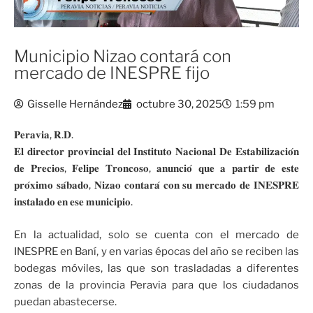
Municipio Nizao contará con
mercado de INESPRE fijo
Gisselle Hernández
octubre 30, 2025
1:59 pm
𝐏𝐞𝐫𝐚𝐯𝐢𝐚, 𝐑.𝐃.
𝐄𝐥 𝐝𝐢𝐫𝐞𝐜𝐭𝐨𝐫 𝐩𝐫𝐨𝐯𝐢𝐧𝐜𝐢𝐚𝐥 𝐝𝐞𝐥 𝐈𝐧𝐬𝐭𝐢𝐭𝐮𝐭𝐨 𝐍𝐚𝐜𝐢𝐨𝐧𝐚𝐥 𝐃𝐞 𝐄𝐬𝐭𝐚𝐛𝐢𝐥𝐢𝐳𝐚𝐜𝐢𝐨́𝐧
𝐝𝐞 𝐏𝐫𝐞𝐜𝐢𝐨𝐬, 𝐅𝐞𝐥𝐢𝐩𝐞 𝐓𝐫𝐨𝐧𝐜𝐨𝐬𝐨, 𝐚𝐧𝐮𝐧𝐜𝐢𝐨́ 𝐪𝐮𝐞 𝐚 𝐩𝐚𝐫𝐭𝐢𝐫 𝐝𝐞 𝐞𝐬𝐭𝐞
𝐩𝐫𝐨́𝐱𝐢𝐦𝐨 𝐬𝐚́𝐛𝐚𝐝𝐨, 𝐍𝐢𝐳𝐚𝐨 𝐜𝐨𝐧𝐭𝐚𝐫𝐚́ 𝐜𝐨𝐧 𝐬𝐮 𝐦𝐞𝐫𝐜𝐚𝐝𝐨 𝐝𝐞 𝐈𝐍𝐄𝐒𝐏𝐑𝐄
𝐢𝐧𝐬𝐭𝐚𝐥𝐚𝐝𝐨 𝐞𝐧 𝐞𝐬𝐞 𝐦𝐮𝐧𝐢𝐜𝐢𝐩𝐢𝐨.
En la actualidad, solo se cuenta con el mercado de
INESPRE en Baní, y en varias épocas del año se reciben las
bodegas móviles, las que son trasladadas a diferentes
zonas de la provincia Peravia para que los ciudadanos
puedan abastecerse.