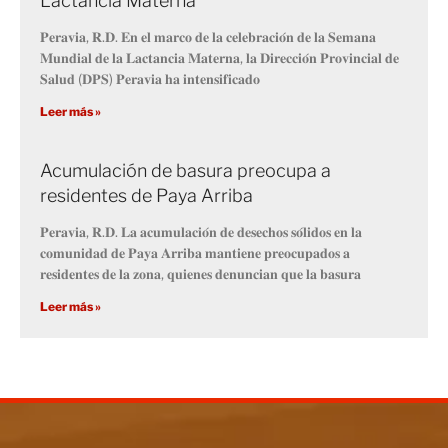
Lactancia Materna
𝐏𝐞𝐫𝐚𝐯𝐢𝐚, 𝐑.𝐃. 𝐄𝐧 𝐞𝐥 𝐦𝐚𝐫𝐜𝐨 𝐝𝐞 𝐥𝐚 𝐜𝐞𝐥𝐞𝐛𝐫𝐚𝐜𝐢𝐨́𝐧 𝐝𝐞 𝐥𝐚 𝐒𝐞𝐦𝐚𝐧𝐚
𝐌𝐮𝐧𝐝𝐢𝐚𝐥 𝐝𝐞 𝐥𝐚 𝐋𝐚𝐜𝐭𝐚𝐧𝐜𝐢𝐚 𝐌𝐚𝐭𝐞𝐫𝐧𝐚, 𝐥𝐚 𝐃𝐢𝐫𝐞𝐜𝐜𝐢𝐨́𝐧 𝐏𝐫𝐨𝐯𝐢𝐧𝐜𝐢𝐚𝐥 𝐝𝐞
𝐒𝐚𝐥𝐮𝐝 (𝐃𝐏𝐒) 𝐏𝐞𝐫𝐚𝐯𝐢𝐚 𝐡𝐚 𝐢𝐧𝐭𝐞𝐧𝐬𝐢𝐟𝐢𝐜𝐚𝐝𝐨
Leer más »
Acumulación de basura preocupa a
residentes de Paya Arriba
𝐏𝐞𝐫𝐚𝐯𝐢𝐚, 𝐑.𝐃. 𝐋𝐚 𝐚𝐜𝐮𝐦𝐮𝐥𝐚𝐜𝐢𝐨́𝐧 𝐝𝐞 𝐝𝐞𝐬𝐞𝐜𝐡𝐨𝐬 𝐬𝐨́𝐥𝐢𝐝𝐨𝐬 𝐞𝐧 𝐥𝐚
𝐜𝐨𝐦𝐮𝐧𝐢𝐝𝐚𝐝 𝐝𝐞 𝐏𝐚𝐲𝐚 𝐀𝐫𝐫𝐢𝐛𝐚 𝐦𝐚𝐧𝐭𝐢𝐞𝐧𝐞 𝐩𝐫𝐞𝐨𝐜𝐮𝐩𝐚𝐝𝐨𝐬 𝐚
𝐫𝐞𝐬𝐢𝐝𝐞𝐧𝐭𝐞𝐬 𝐝𝐞 𝐥𝐚 𝐳𝐨𝐧𝐚, 𝐪𝐮𝐢𝐞𝐧𝐞𝐬 𝐝𝐞𝐧𝐮𝐧𝐜𝐢𝐚𝐧 𝐪𝐮𝐞 𝐥𝐚 𝐛𝐚𝐬𝐮𝐫𝐚
Leer más »