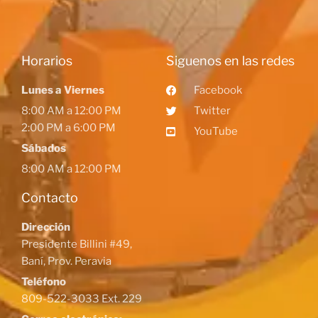
Horarios
Siguenos en las redes
Lunes a Viernes
Facebook
8:00 AM a 12:00 PM
Twitter
2:00 PM a 6:00 PM
YouTube
Sábados
8:00 AM a 12:00 PM
Contacto
Dirección
Presidente Billini #49,
Baní, Prov. Peravia
Teléfono
809-522-3033 Ext. 229