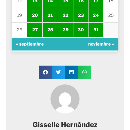
12
13
14
15
16
17
18
19
20
21
22
23
24
25
26
27
28
29
30
31
« septiembre
noviembre »
Gisselle Hernández