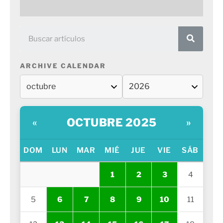
ARCHIVE CALENDAR
OCTUBRE 2025
«
»
DOM
LUN
MAR
MIÉ
JUE
VIE
SÁB
1
2
3
4
5
6
7
8
9
10
11