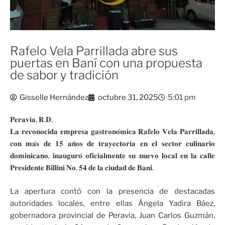
Rafelo Vela Parrillada abre sus
puertas en Baní con una propuesta
de sabor y tradición
Gisselle Hernández
octubre 31, 2025
5:01 pm
𝐏𝐞𝐫𝐚𝐯𝐢𝐚, 𝐑.𝐃.
𝐋𝐚 𝐫𝐞𝐜𝐨𝐧𝐨𝐜𝐢𝐝𝐚 𝐞𝐦𝐩𝐫𝐞𝐬𝐚 𝐠𝐚𝐬𝐭𝐫𝐨𝐧𝐨́𝐦𝐢𝐜𝐚 𝐑𝐚𝐟𝐞𝐥𝐨 𝐕𝐞𝐥𝐚 𝐏𝐚𝐫𝐫𝐢𝐥𝐥𝐚𝐝𝐚,
𝐜𝐨𝐧 𝐦𝐚́𝐬 𝐝𝐞 𝟏𝟓 𝐚𝐧̃𝐨𝐬 𝐝𝐞 𝐭𝐫𝐚𝐲𝐞𝐜𝐭𝐨𝐫𝐢𝐚 𝐞𝐧 𝐞𝐥 𝐬𝐞𝐜𝐭𝐨𝐫 𝐜𝐮𝐥𝐢𝐧𝐚𝐫𝐢𝐨
𝐝𝐨𝐦𝐢𝐧𝐢𝐜𝐚𝐧𝐨, 𝐢𝐧𝐚𝐮𝐠𝐮𝐫𝐨́ 𝐨𝐟𝐢𝐜𝐢𝐚𝐥𝐦𝐞𝐧𝐭𝐞 𝐬𝐮 𝐧𝐮𝐞𝐯𝐨 𝐥𝐨𝐜𝐚𝐥 𝐞𝐧 𝐥𝐚 𝐜𝐚𝐥𝐥𝐞
𝐏𝐫𝐞𝐬𝐢𝐝𝐞𝐧𝐭𝐞 𝐁𝐢𝐥𝐥𝐢𝐧𝐢 𝐍𝐨. 𝟓𝟒 𝐝𝐞 𝐥𝐚 𝐜𝐢𝐮𝐝𝐚𝐝 𝐝𝐞 𝐁𝐚𝐧𝐢́.
La apertura contó con la presencia de destacadas
autoridades locales, entre ellas Ángela Yadira Báez,
gobernadora provincial de Peravia, Juan Carlos Guzmán,